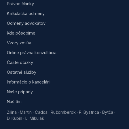
Právne články
Kalkulačka odmeny
Odmeny advokátov
Kde pôsobíme
Vzory zmlúv
Online právna konzultácia
Časté otázky
Ostatné služby
Informácie o kancelárii
Naše prípady
Náš tím
Žilina
Martin
Čadca
Ružomberok
P. Bystrica
Bytča
·
·
·
·
·
·
D. Kubín
L. Mikuláš
·