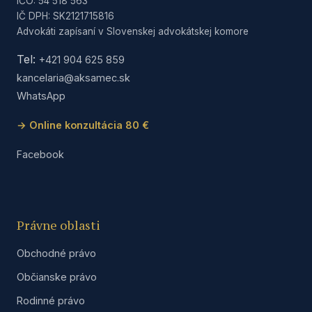
IČO: 54 518 563
IČ DPH: SK2121715816
Advokáti zapísaní v Slovenskej advokátskej komore
Tel:
+421 904 625 859
kancelaria@aksamec.sk
WhatsApp
→ Online konzultácia 80 €
Facebook
Právne oblasti
Obchodné právo
Občianske právo
Rodinné právo