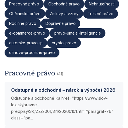
Pracovné právo
Obchodné právo
Nehnuteľnosti
Občianske právo
Zmluvy a vzory
Trestné právo
Rodinné právo
Dopravné právo
e-commerce-pravo
pravo-umelej-inteligencie
autorske-pravo-ip
crypto-pravo
danove-procesne-pravo
Pracovné právo
(41)
Odstupné a odchodné – nárok a výpočet 2026
Odstupné a odchodné <a href="https://www.slov-
lex.sk/pravne-
predpisy/SK/ZZ/2001/311/20260101.html#paragraf-76"
class="pa...