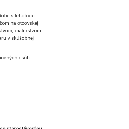
dobe s tehotnou
žom na otcovskej
nstvom, materstvom
eru v skúšobnej
ránených osôb:
so starostlivosťou