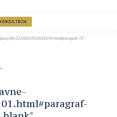
KONZULTÁCIA
edpisy/SK/ZZ/2001/311/20260101.html#paragraf-72"
–
ravne-
01.html#paragraf-
"_blank"