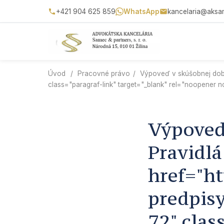
+421 904 625 859
WhatsApp
kancelaria@aksa
Úvod
/
Pracovné právo
/
Výpoveď v skúšobnej dobe
class="paragraf-link" target="_blank" rel="noopener 
Výpoveď
Pravidlá
href="ht
predpis
72" clas