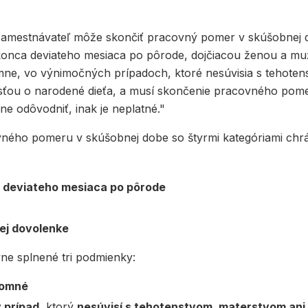
Zamestnávateľ môže skončiť pracovný pomer v skúšobnej 
onca deviateho mesiaca po pôrode, dojčiacou ženou a mu
mne, vo výnimočných prípadoch, ktoré nesúvisia s tehote
vosťou o narodené dieťa, a musí skončenie pracovného pom
ne odôvodniť, inak je neplatné."
vného pomeru v skúšobnej dobe so štyrmi kategóriami ch
 deviateho mesiaca po pôrode
ej dovolenke
ne splnené tri podmienky:
somné
 prípad
, ktorý
nesúvisí s tehotenstvom, materstvom ani 