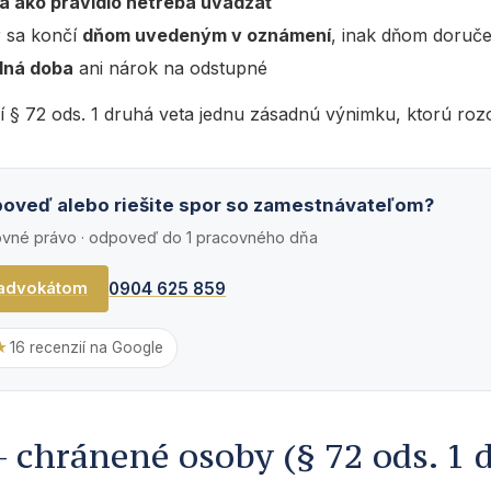
a ako pravidlo netreba uvádzať
 sa končí
dňom uvedeným v oznámení
, inak dňom doruče
dná doba
ani nárok na odstupné
bí § 72 ods. 1 druhá veta jednu zásadnú výnimku, ktorú roz
ýpoveď alebo riešite spor so zamestnávateľom?
ovné právo · odpoveď do 1 pracovného dňa
0904 625 859
 advokátom
★
16 recenzií na Google
 chránené osoby (§ 72 ods. 1 