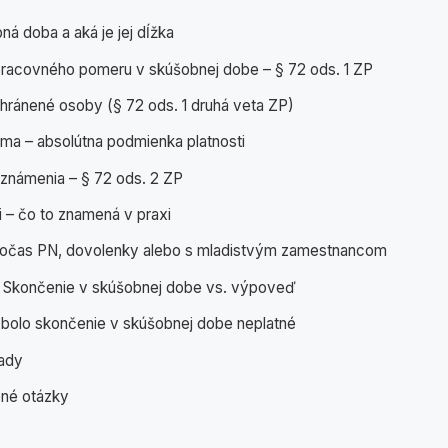
ná doba a aká je jej dĺžka
racovného pomeru v skúšobnej dobe – § 72 ods. 1 ZP
hránené osoby (§ 72 ods. 1 druhá veta ZP)
ma – absolútna podmienka platnosti
známenia – § 72 ods. 2 ZP
i – čo to znamená v praxi
očas PN, dovolenky alebo s mladistvým zamestnancom
: Skončenie v skúšobnej dobe vs. výpoveď
k bolo skončenie v skúšobnej dobe neplatné
rady
ené otázky