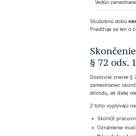
Vedúci zamestnan
Skúšobnú dobu
ne
Predlžuje sa len o 
Skončenie
§ 72 ods. 
Doslovné znenie § 
zamestnanec skonč
dôvodu, ak ďalej nie
Z toho vyplývajú na
Skončiť pracov
Oznámenie musí