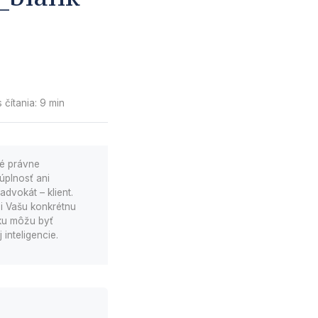
 čítania: 9 min
né právne
úplnosť ani
dvokát – klient.
i Vašu konkrétnu
nku môžu byť
inteligencie.