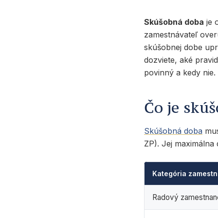
Skúšobná doba
je 
zamestnávateľ over
skúšobnej dobe up
dozviete, aké pravi
povinný a kedy nie.
Čo je skúš
Skúšobná doba
mus
ZP). Jej maximálna d
Kategória zamest
Radový zamestnan