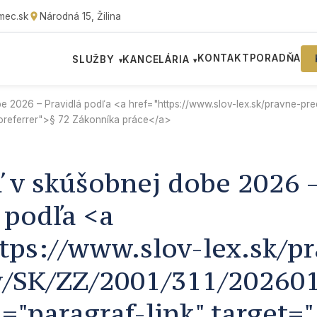
mec.sk
Národná 15, Žilina
KONTAKT
PORADŇA
SLUŽBY
KANCELÁRIA
▾
▾
 2026 – Pravidlá podľa <a href="https://www.slov-lex.sk/pravne-pr
noreferrer">§ 72 Zákonníka práce</a>
 v skúšobnej dobe 2026 
 podľa <a
tps://www.slov-lex.sk/p
y/SK/ZZ/2001/311/202601
s="paragraf-link" target=