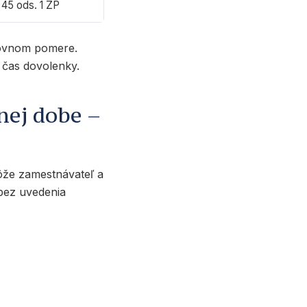
 45 ods. 1 ZP
covnom pomere.
 čas dovolenky.
nej dobe –
ôže zamestnávateľ a
bez uvedenia