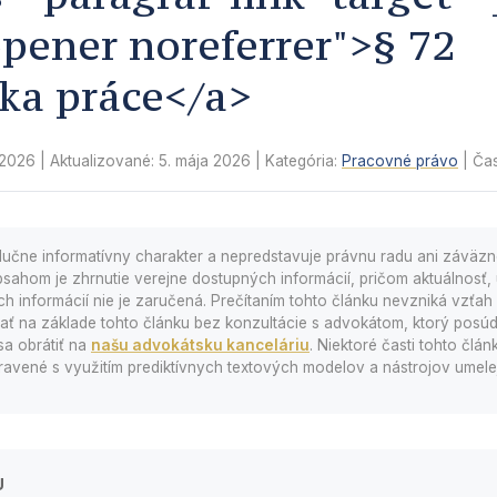
pener noreferrer">§ 72
ka práce</a>
 2026
| Aktualizované:
5. mája 2026
| Kategória:
Pracovné právo
| Čas
lučne informatívny charakter a nepredstavuje právnu radu ani záväz
sahom je zhrnutie verejne dostupných informácií, pričom aktuálnosť, 
 informácií nie je zaručená. Prečítaním tohto článku nevzniká vzťah a
 na základe tohto článku bez konzultácie s advokátom, ktorý posúd
sa obrátiť na
našu advokátsku kanceláriu
. Niektoré časti tohto člá
avené s využitím prediktívnych textových modelov a nástrojov umelej 
U