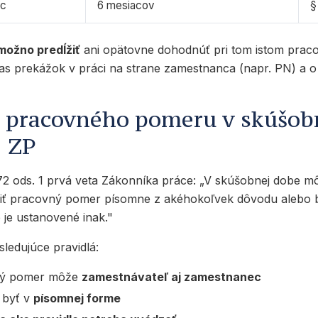
ec
6 mesiacov
§
možno predĺžiť
ani opätovne dohodnúť pri tom istom pra
čas prekážok v práci na strane zamestnanca (napr. PN) a o
 pracovného pomeru v skúšob
1 ZP
72 ods. 1 prvá veta Zákonníka práce:
„V skúšobnej dobe m
iť pracovný pomer písomne z akéhokoľvek dôvodu alebo 
 je ustanovené inak."
sledujúce pravidlá:
ný pomer môže
zamestnávateľ aj zamestnanec
 byť v
písomnej forme