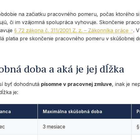
obdobie na začiatku pracovného pomeru, počas ktorého si
ujú, či im vzájomná spolupráca vyhovuje. Skončenie pra
ravuje
§ 72 zákona č. 311/2001 Z. z. – Zákonníka práce
. 
dlá platia pre skončenie pracovného pomeru v skúšobnej d
obná doba a aká je jej dĺžka
í byť dohodnutá
písomne v pracovnej zmluve
, inak je ne
ĺžka je:
nanca
Maximálna skúšobná doba
P
ec
3 mesiace
§