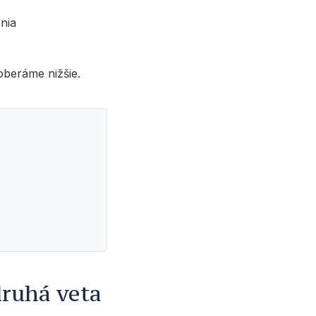
nia
oberáme nižšie.
druhá veta