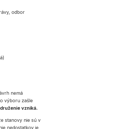
právy, odbor
á)
návrh nemá
ho výboru zašle
druženie vzniká.
že stanovy nie sú v
ie nedostatkov je