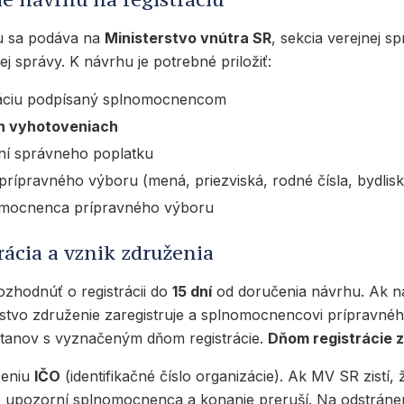
iu sa podáva na
Ministerstvo vnútra SR
, sekcia verejnej s
j správy. K návrhu je potrebné priložiť:
ráciu podpísaný splnomocnencom
h vyhotoveniach
ení správneho poplatku
prípravného výboru (mená, priezviská, rodné čísla, bydlisk
omocnenca prípravného výboru
rácia a vznik združenia
zhodnúť o registrácii do
15 dní
od doručenia návrhu. Ak 
rstvo združenie zaregistruje a splnomocnencovi prípravné
stanov s vyznačeným dňom registrácie.
Dňom registrácie z
ženiu
IČO
(identifikačné číslo organizácie). Ak MV SR zistí, 
 upozorní splnomocnenca a konanie preruší. Na odstránen