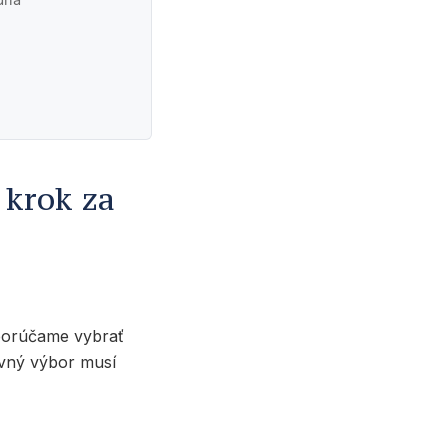
 krok za
porúčame vybrať
avný výbor musí