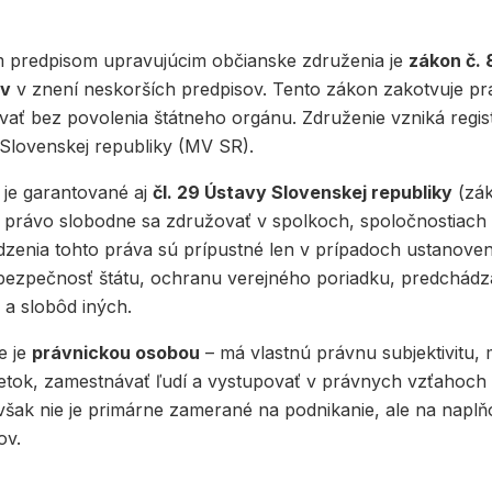
 predpisom upravujúcim občianske združenia je
zákon č. 
ov
v znení neskorších predpisov. Tento zákon zakotvuje p
ať bez povolenia štátneho orgánu. Združenie vzniká regis
 Slovenskej republiky (MV SR).
 je garantované aj
čl. 29 Ústavy Slovenskej republiky
(zák
e právo slobodne sa združovať v spolkoch, spoločnostiach
zenia tohto práva sú prípustné len v prípadoch ustanove
bezpečnosť štátu, ochranu verejného poriadku, predchádz
a slobôd iných.
e je
právnickou osobou
– má vlastnú právnu subjektivitu,
jetok, zamestnávať ľudí a vystupovať v právnych vzťahoch
šak nie je primárne zamerané na podnikanie, ale na napl
ov.