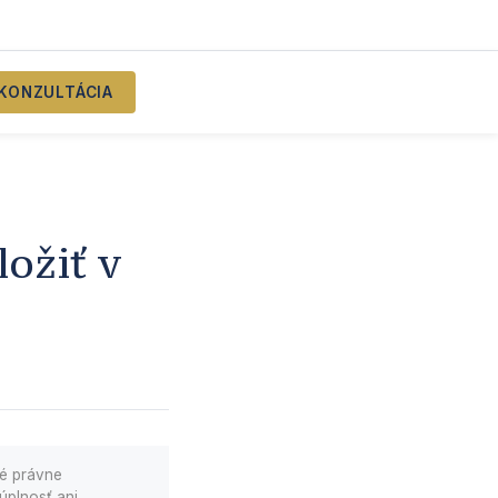
KONZULTÁCIA
ožiť v
né právne
úplnosť ani