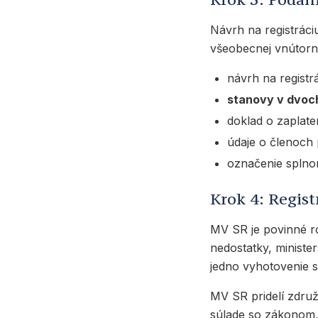
Návrh na registrác
všeobecnej vnútorne
návrh na regist
stanovy v dvoc
doklad o zaplat
údaje o členoch 
označenie spln
Krok 4: Regist
MV SR je povinné ro
nedostatky, ministe
jedno vyhotovenie 
MV SR pridelí zdru
súlade so zákonom,