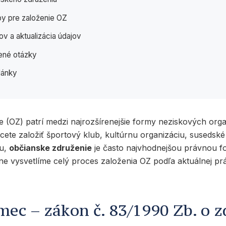
ipy pre založenie OZ
v a aktualizácia údajov
ené otázky
lánky
 (OZ) patrí medzi najrozšírenejšie formy neziskových orga
cete založiť športový klub, kultúrnu organizáciu, susedsk
vu,
občianske združenie
je často najvhodnejšou právnou f
 vysvetlíme celý proces založenia OZ podľa aktuálnej prá
mec – zákon č. 83/1990 Zb. o 