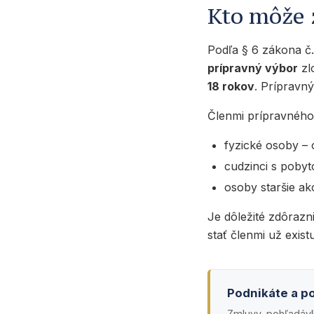
Kto môže 
Podľa § 6 zákona č
prípravný výbor
zl
18 rokov
. Prípravn
Členmi prípravného
fyzické osoby – 
cudzinci s poby
osoby staršie ak
Je dôležité zdôrazn
stať členmi už exis
Podnikáte a po
Zmluvy, pohľadávky