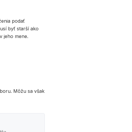
ženia podať
usí byť starší ako
v jeho mene.
boru. Môžu sa však
 dňa