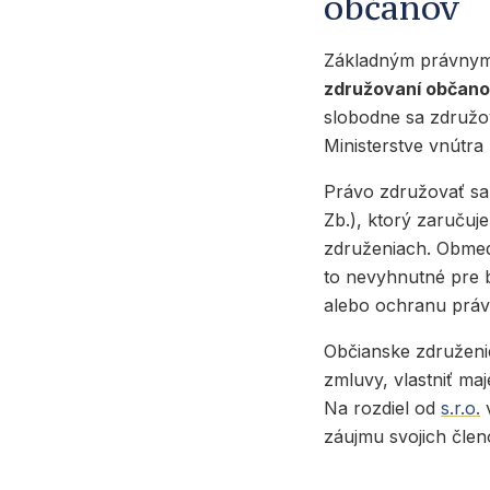
občanov
Základným právnym
združovaní občan
slobodne sa združov
Ministerstve vnútra
Právo združovať sa
Zb.), ktorý zaručuj
združeniach. Obmed
to nevyhnutné pre 
alebo ochranu práv 
Občianske združeni
zmluvy, vlastniť ma
Na rozdiel od
s.r.o.
v
záujmu svojich člen