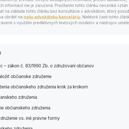
 informácií nie je zaručená. Prečítaním tohto článku nevzniká vzťah a
 na základe tohto článku bez konzultácie s advokátom, ktorý posúd
sa obrátiť na
našu advokátsku kanceláriu
. Niektoré časti tohto člá
avené s využitím prediktívnych textových modelov a nástrojov umelej 
U
c – zákon č. 83/1990 Zb. o združovaní občanov
ložiť občianske združenie
ženia občianskeho združenia krok za krokom
ianskeho združenia
e občianskeho združenia
druženie vs. iné právne formy
nskeho združenia