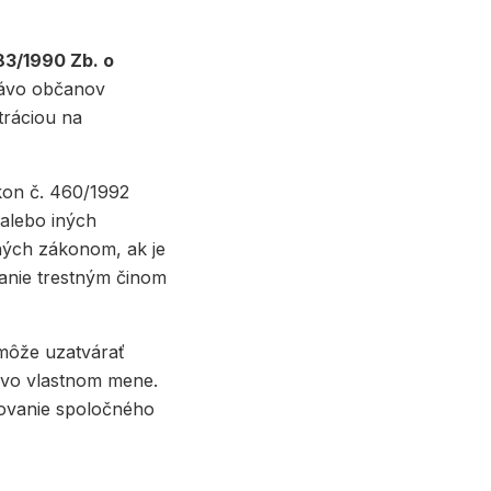
83/1990 Zb. o
rávo občanov
tráciou na
on č. 460/1992
 alebo iných
ných zákonom, ak je
anie trestným činom
 môže uzatvárať
 vo vlastnom mene.
ňovanie spoločného