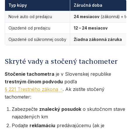
Typ kúpy
Záručná doba
Nové auto od predajcu
24 mesiacov
(zákonná) + tov
Ojazdené od predajcu
12 – 24 mesiacov
Ojazdené od súkromnej osoby
Žiadna zákonná záruka
Skryté vady a stočený tachometer
Stočenie tachometra
je v Slovenskej republike
trestným činom podvodu
podľa
§ 221 Trestného zákona
. Ak zistíte stočený
tachometer:
Zabezpečte
znalecký posudok
o skutočnom stave
najazdených km
Podajte
reklamáciu
predávajúcemu (ak je