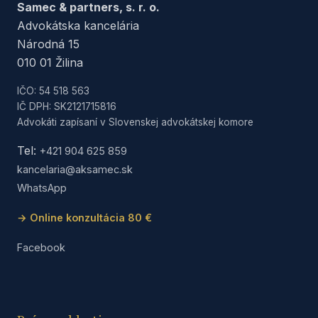
Samec & partners, s. r. o.
Advokátska kancelária
Národná 15
010 01 Žilina
IČO: 54 518 563
IČ DPH: SK2121715816
Advokáti zapísaní v Slovenskej advokátskej komore
Tel:
+421 904 625 859
kancelaria@aksamec.sk
WhatsApp
→ Online konzultácia 80 €
Facebook