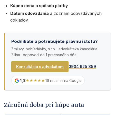
Kúpna cena a spôsob platby
Dátum odovzdania
a zoznam odovzdávaných
dokladov
Podnikáte a potrebujete právnu istotu?
Zmluvy, pohľadávky, s.r.o. · advokátska kancelária
Žilina · odpoveď do 1 pracovného dňa
0904 625 859
Konzultácia s advokátom
4,8
★★★★★
16 recenzií na Google
Záručná doba pri kúpe auta