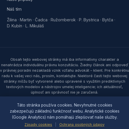
Náš tím
Žilina
Martin
Čadca
Ružomberok
P. Bystrica
Bytča
·
·
·
·
·
·
D. Kubín
L. Mikuláš
·
Obsah tejto webovej stránky má iba informatívny charakter a
nenahrádza individuálnu právnu konzultáciu. Žiadny článok ani odpoveď
v právnej poradni nezakladá vznik vzťahu advokát – klient. Pre konkrétnu
radu k vašej veci nás, prosím, kontaktujte. Niektoré časti tejto webovej
stránky môžu byť vytvorené alebo upravené s využitím prediktívnych
textových modelov a nástrojov umelej inteligencie; ich aktuálnosť,
úplnosť ani správnosť nie je zaručená.
© 2026 Samec & partners, s. r. o. Všetky práva vyhradené.
Táto stránka používa cookies. Nevyhnutné cookies
zabezpečujú základnú funkčnosť webu. Analytické cookies
Ochrana osobných údajov
|
Zásady cookies
|
Nastavenia
(Google Analytics) nám pomáhajú zlepšovať naše služby.
cookies
|
Sitemap
Zásady cookies
|
Ochrana osobných údajov