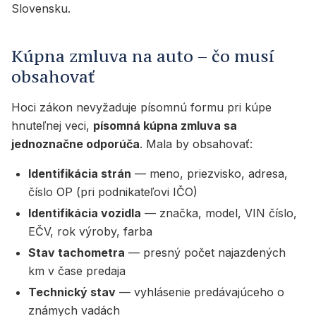
Slovensku.
Kúpna zmluva na auto – čo musí
obsahovať
Hoci zákon nevyžaduje písomnú formu pri kúpe
hnuteľnej veci,
písomná kúpna zmluva sa
jednoznačne odporúča
. Mala by obsahovať:
Identifikácia strán
— meno, priezvisko, adresa,
číslo OP (pri podnikateľovi IČO)
Identifikácia vozidla
— značka, model, VIN číslo,
EČV, rok výroby, farba
Stav tachometra
— presný počet najazdených
km v čase predaja
Technický stav
— vyhlásenie predávajúceho o
známych vadách