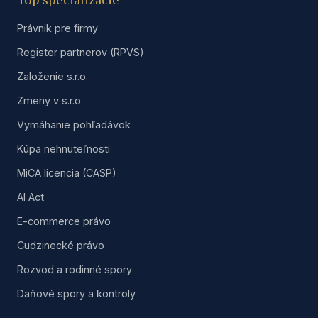
Top špecializácie
Právnik pre firmy
Register partnerov (RPVS)
Založenie s.r.o.
Zmeny v s.r.o.
Vymáhanie pohľadávok
Kúpa nehnuteľnosti
MiCA licencia (CASP)
AI Act
E-commerce právo
Cudzinecké právo
Rozvod a rodinné spory
Daňové spory a kontroly