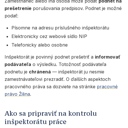
Zamestnanec alebo iná osoba môže podať
podnet na
prešetrenie
porušovania predpisov. Podnet je možné
podať:
Písomne na adresu príslušného inšpektorátu
Elektronicky cez webové sídlo NIP
Telefonicky alebo osobne
Inšpektorát je povinný podnet prešetriť a
informovať
podávateľa
o výsledku. Totožnosť podávateľa
podnetu je
chránená
— inšpektorát ju nesmie
zamestnávateľovi prezradiť. O ďalších aspektoch
pracovného práva sa dozviete na stránke
pracovné
právo Žilina
.
Ako sa pripraviť na kontrolu
inšpektorátu práce