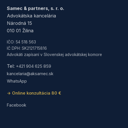
Samec & partners, s. r. o.
Advokátska kancelária
Národná 15
010 01 Žilina
IČO: 54 518 563
IČ DPH: SK2121715816
Advokáti zapísaní v Slovenskej advokátskej komore
Tel:
+421 904 625 859
kancelaria@aksamec.sk
WhatsApp
→ Online konzultácia 80 €
Facebook