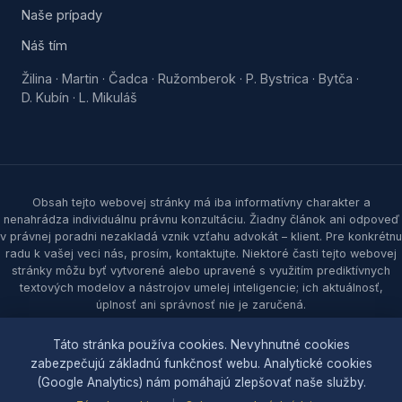
Naše prípady
Náš tím
Žilina
Martin
Čadca
Ružomberok
P. Bystrica
Bytča
·
·
·
·
·
·
D. Kubín
L. Mikuláš
·
Obsah tejto webovej stránky má iba informatívny charakter a
nenahrádza individuálnu právnu konzultáciu. Žiadny článok ani odpoveď
v právnej poradni nezakladá vznik vzťahu advokát – klient. Pre konkrétnu
radu k vašej veci nás, prosím, kontaktujte. Niektoré časti tejto webovej
stránky môžu byť vytvorené alebo upravené s využitím prediktívnych
textových modelov a nástrojov umelej inteligencie; ich aktuálnosť,
úplnosť ani správnosť nie je zaručená.
© 2026 Samec & partners, s. r. o. Všetky práva vyhradené.
Táto stránka používa cookies. Nevyhnutné cookies
zabezpečujú základnú funkčnosť webu. Analytické cookies
Ochrana osobných údajov
|
Zásady cookies
|
Nastavenia
(Google Analytics) nám pomáhajú zlepšovať naše služby.
cookies
|
Sitemap