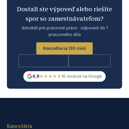
Dostali ste výpoveď alebo riešite
spor so zamestnávateľom?
Advokát pre pracovné právo · odpoveď do 1
pracovného dňa
Konzultácia (30 min)
Bezplatná otázka
Rýchla otázka
4,8
★★★★★
16 recenzií na Google
Kancelária