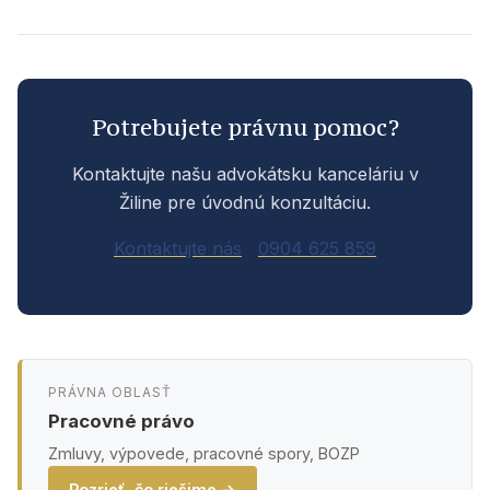
Potrebujete právnu pomoc?
Kontaktujte našu advokátsku kanceláriu v
Žiline pre úvodnú konzultáciu.
Kontaktujte nás
0904 625 859
PRÁVNA OBLASŤ
Pracovné právo
Zmluvy, výpovede, pracovné spory, BOZP
Pozrieť, čo riešime →