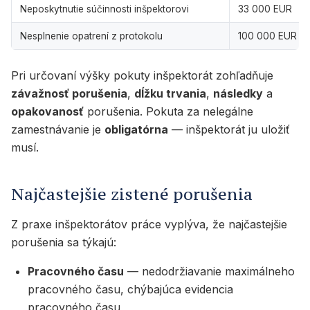
Neposkytnutie súčinnosti inšpektorovi
33 000 EUR
Nesplnenie opatrení z protokolu
100 000 EUR
Pri určovaní výšky pokuty inšpektorát zohľadňuje
závažnosť porušenia
,
dĺžku trvania
,
následky
a
opakovanosť
porušenia. Pokuta za nelegálne
zamestnávanie je
obligatórna
— inšpektorát ju uložiť
musí.
Najčastejšie zistené porušenia
Z praxe inšpektorátov práce vyplýva, že najčastejšie
porušenia sa týkajú:
Pracovného času
— nedodržiavanie maximálneho
pracovného času, chýbajúca evidencia
pracovného času