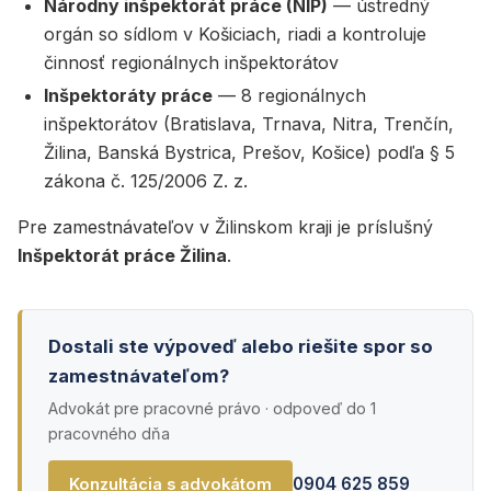
Národný inšpektorát práce (NIP)
— ústredný
orgán so sídlom v Košiciach, riadi a kontroluje
činnosť regionálnych inšpektorátov
Inšpektoráty práce
— 8 regionálnych
inšpektorátov (Bratislava, Trnava, Nitra, Trenčín,
Žilina, Banská Bystrica, Prešov, Košice) podľa § 5
zákona č. 125/2006 Z. z.
Pre zamestnávateľov v Žilinskom kraji je príslušný
Inšpektorát práce Žilina
.
Dostali ste výpoveď alebo riešite spor so
zamestnávateľom?
Advokát pre pracovné právo · odpoveď do 1
pracovného dňa
0904 625 859
Konzultácia s advokátom