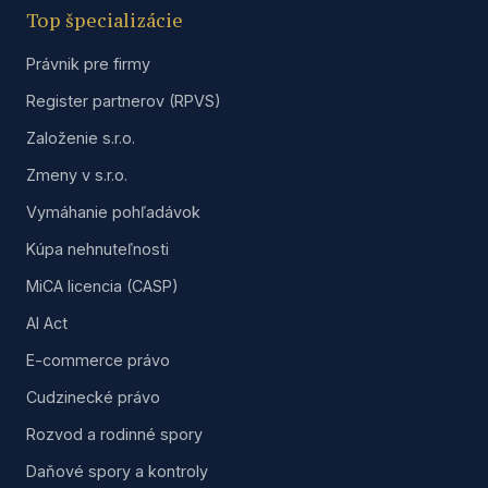
Top špecializácie
Právnik pre firmy
Register partnerov (RPVS)
Založenie s.r.o.
Zmeny v s.r.o.
Vymáhanie pohľadávok
Kúpa nehnuteľnosti
MiCA licencia (CASP)
AI Act
E-commerce právo
Cudzinecké právo
Rozvod a rodinné spory
Daňové spory a kontroly