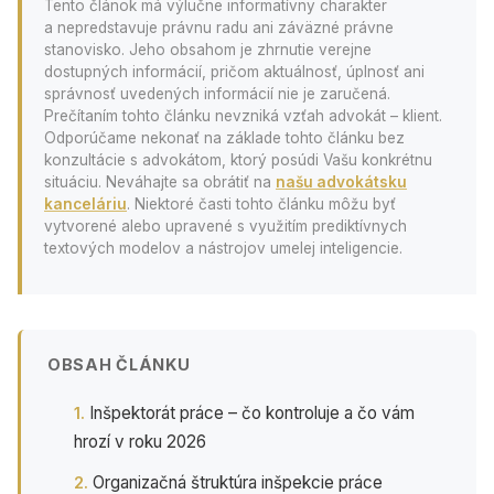
Tento článok má výlučne informatívny charakter
a nepredstavuje právnu radu ani záväzné právne
stanovisko. Jeho obsahom je zhrnutie verejne
dostupných informácií, pričom aktuálnosť, úplnosť ani
správnosť uvedených informácií nie je zaručená.
Prečítaním tohto článku nevzniká vzťah advokát – klient.
Odporúčame nekonať na základe tohto článku bez
konzultácie s advokátom, ktorý posúdi Vašu konkrétnu
situáciu. Neváhajte sa obrátiť na
našu advokátsku
kanceláriu
. Niektoré časti tohto článku môžu byť
vytvorené alebo upravené s využitím prediktívnych
textových modelov a nástrojov umelej inteligencie.
OBSAH ČLÁNKU
Inšpektorát práce – čo kontroluje a čo vám
hrozí v roku 2026
Organizačná štruktúra inšpekcie práce