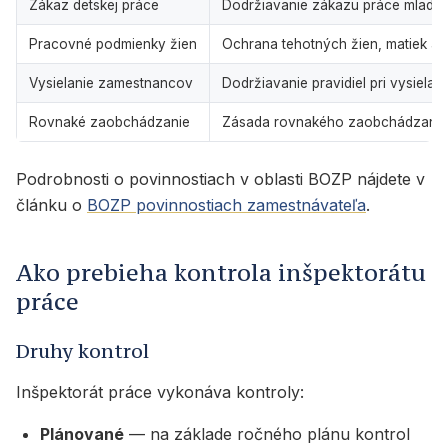
Zákaz detskej práce
Dodržiavanie zákazu práce mladis
Pracovné podmienky žien
Ochrana tehotných žien, matiek a d
Vysielanie zamestnancov
Dodržiavanie pravidiel pri vysiela
Rovnaké zaobchádzanie
Zásada rovnakého zaobchádzania a
Podrobnosti o povinnostiach v oblasti BOZP nájdete v
článku o
BOZP povinnostiach zamestnávateľa
.
Ako prebieha kontrola inšpektorátu
práce
Druhy kontrol
Inšpektorát práce vykonáva kontroly:
Plánované
— na základe ročného plánu kontrol