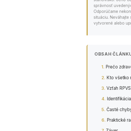
správnosť uvedených
Odporúčame nekonať
situáciu. Neváhajte 
vytvorené alebo upr
OBSAH ČLÁNK
Prečo zdravo
Kto všetko 
Vzťah RPVS 
Identifikác
Časté chyby
Praktické r
Záver