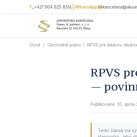
+421 904 625 859
WhatsApp
kancelaria@aksa
Úvod
/
Obchodné právo
/
RPVS pre lekárov, lekárn
RPVS pre
— povinn
Publikované: 20. apríla
Tento článok má vý
stanovisko. Jeho ob