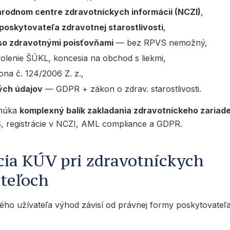
árodnom centre zdravotníckych informácií (NCZI)
,
 poskytovateľa zdravotnej starostlivosti
,
so zdravotnými poisťovňami
— bez RPVS nemožný,
volenie ŠÚKL, koncesia na obchod s liekmi,
na č. 124/2006 Z. z.,
ých údajov
— GDPR + zákon o zdrav. starostlivosti.
onúka
komplexný balík zakladania zdravotníckeho zariad
, registrácie v NCZI, AML compliance a GDPR.
ácia KÚV pri zdravotníckych
teľoch
ného užívateľa výhod závisí od právnej formy poskytovateľa