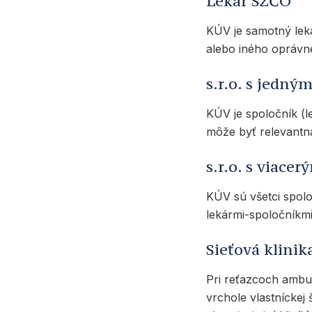
Lekár SZČO
KÚV je samotný lek
alebo iného oprávneni
s.r.o. s jedn
KÚV je spoločník (
môže byť relevantná 
s.r.o. s viace
KÚV sú všetci spolo
lekármi-spoločníkmi 
Sieťová klini
Pri reťazcoch ambu
vrchole vlastníckej 