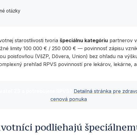
né otázky
otnej starostlivosti tvoria
špeciálnu kategóriu
partnerov v
ežné limity 100 000 € / 250 000 € — povinnosť zápisu vzni
ou poisťovňou (VšZP, Dôvera, Union) bez ohľadu na výšku
omplexný prehľad RPVS povinností pre lekárov, lekárne, 
vateľ ZS a potrebujete RPVS?
Detailná stránka pre zdrav
cenová ponuka
.
avotníci podliehajú špeciálnem