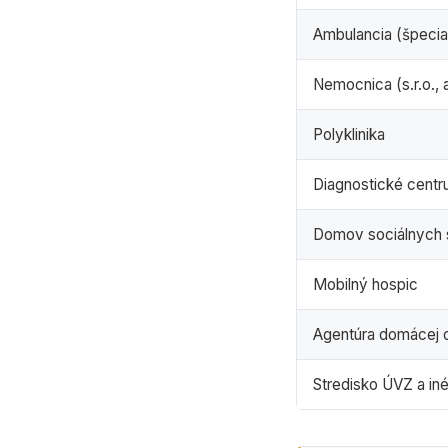
Ambulancia (špecial
Nemocnica (s.r.o., a
Polyklinika
Diagnostické centr
Domov sociálnych s
Mobilný hospic
Agentúra domácej oš
Stredisko ÚVZ a iné