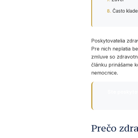
Často klade
Poskytovatelia zdrav
Pre nich neplatia b
zmluve so zdravotn
článku prinášame k
nemocnice.
Ste poskyto
Prečo zdr