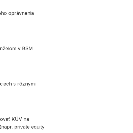
kého oprávnenia
manželom v BSM
nciách s rôznymi
ikovať KÚV na
napr. private equity