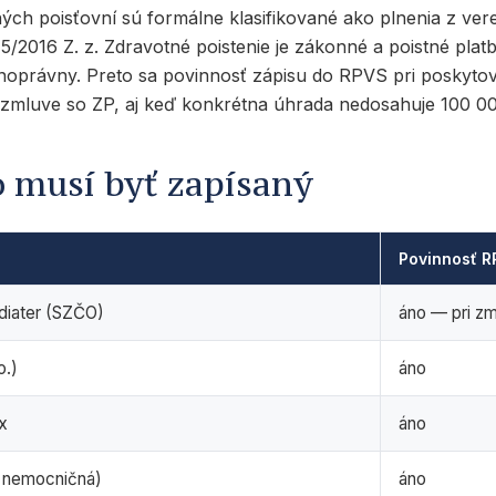
ch poisťovní sú formálne klasifikované ako plnenia z ver
5/2016 Z. z. Zdravotné poistenie je zákonné a poistné pla
jnoprávny. Preto sa povinnosť zápisu do RPVS pri poskyto
j zmluve so ZP, aj keď konkrétna úhrada nedosahuje 100 0
o musí byť zapísaný
Povinnosť 
ediater (SZČO)
áno — pri z
o.)
áno
x
áno
j nemocničná)
áno