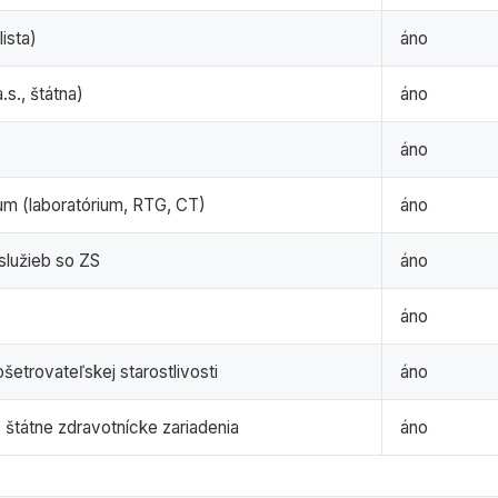
ista)
áno
.s., štátna)
áno
áno
um (laboratórium, RTG, CT)
áno
lužieb so ZS
áno
áno
etrovateľskej starostlivosti
áno
 štátne zdravotnícke zariadenia
áno