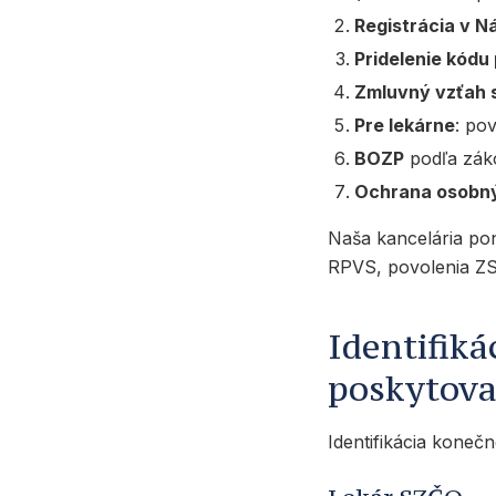
Registrácia v N
Pridelenie kódu
Zmluvný vzťah 
Pre lekárne
: po
BOZP
podľa záko
Ochrana osobn
Naša kancelária p
RPVS, povolenia ZS
Identifik
poskytova
Identifikácia koneč