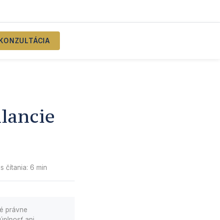
KONZULTÁCIA
lancie
s čítania: 6 min
né právne
úplnosť ani