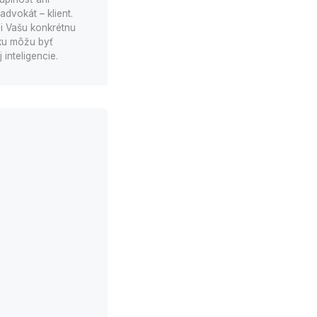
dvokát – klient.
i Vašu konkrétnu
nku môžu byť
inteligencie.