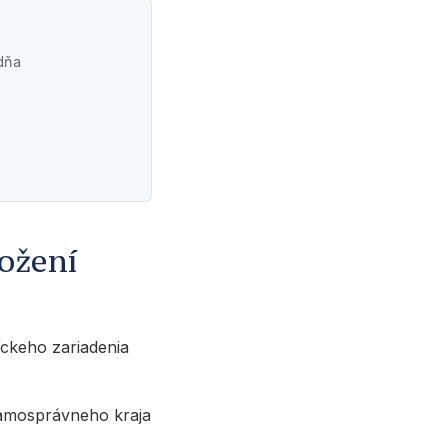
 dňa
ožení
íckeho zariadenia
amosprávneho kraja