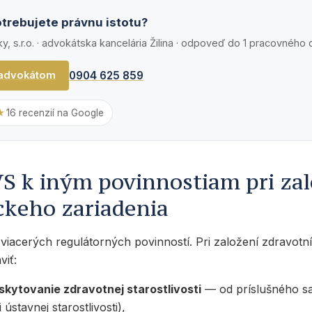
trebujete právnu istotu?
, s.r.o. · advokátska kancelária Žilina · odpoveď do 1 pracovného
0904 625 859
 advokátom
★
16 recenzií na Google
S k iným povinnostiam pri zal
ckeho zariadenia
 viacerých regulátorných povinností. Pri založení zdravotn
viť:
skytovanie zdravotnej starostlivosti
— od príslušného s
ústavnej starostlivosti),