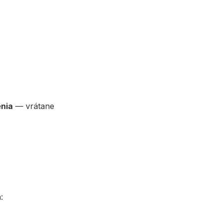
enia
— vrátane
: