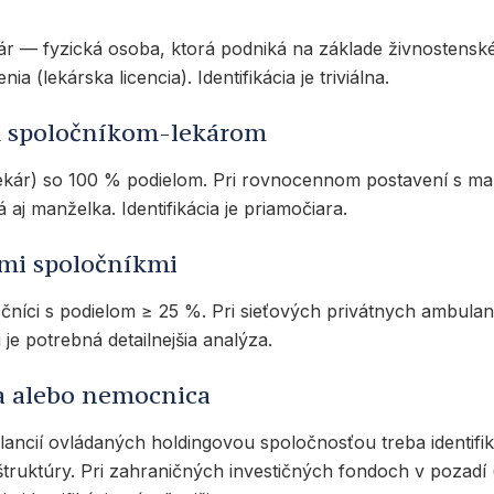
ár — fyzická osoba, ktorá podniká na základe živnostens
a (lekárska licencia). Identifikácia je triviálna.
ým spoločníkom-lekárom
lekár) so 100 % podielom. Pri rovnocennom postavení s 
aj manželka. Identifikácia je priamočiara.
rými spoločníkmi
čníci s podielom ≥ 25 %. Pri sieťových privátnych ambula
je potrebná detailnejšia analýza.
ka alebo nemocnica
lancií ovládaných holdingovou spoločnosťou treba identif
štruktúry. Pri zahraničných investičných fondoch v pozadí (