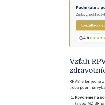
Podnikáte a po
Zmluvy, pohľadávky
Konzultácia s
4,8
★★★★
Vzťah RPV
zdravotní
RPVS je len jedna z
treba popri nej vyba
Povolenie na po
(alebo MZ SR pri 