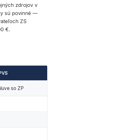
ejných zdrojov v
tby sú povinné —
vateľoch ZS
00 €.
RPVS
mluve so ZP