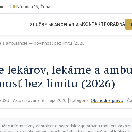
mec.sk
Národná 15, Žilina
KONTAKT
PORADŇA
SLUŽBY
KANCELÁRIA
▾
▾
e a ambulancie — povinnosť bez limitu (2026)
 lekárov, lekárne a ambu
osť bez limitu (2026)
 2026
| Aktualizované:
8. mája 2026
| Kategória:
Obchodné právo
| Ča
lučne informatívny charakter a nepredstavuje právnu radu ani záväz
sahom je zhrnutie verejne dostupných informácií, pričom aktuálnosť, 