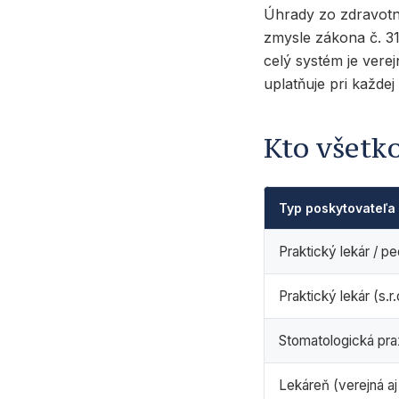
Úhrady zo zdravotný
zmysle zákona č. 31
celý systém je vere
uplatňuje pri každe
Kto všetk
Typ poskytovateľa
Praktický lekár / p
Praktický lekár (s.r.
Stomatologická pra
Lekáreň (verejná a