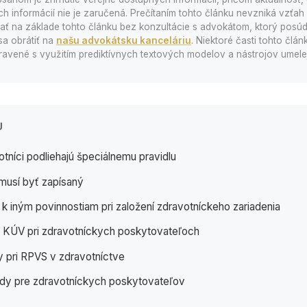
 informácií nie je zaručená. Prečítaním tohto článku nevzniká vzťah a
 na základe tohto článku bez konzultácie s advokátom, ktorý posúd
sa obrátiť na
našu advokátsku kanceláriu
. Niektoré časti tohto člá
avené s využitím prediktívnych textových modelov a nástrojov umelej 
U
tníci podliehajú špeciálnemu pravidlu
musí byť zapísaný
k iným povinnostiam pri založení zdravotníckeho zariadenia
ia KÚV pri zdravotníckych poskytovateľoch
 pri RPVS v zdravotníctve
ady pre zdravotníckych poskytovateľov