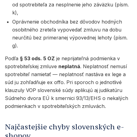
od spotrebiteľa za nesplnenie jeho záväzku (písm.
k),
Oprávnenie obchodníka bez dôvodov hodných
osobitného zreteľa vypovedať zmluvu na dobu
neurčitú bez primeranej výpovednej lehoty (písm.
g).
Podľa
§ 53 ods. 5 OZ
je neprijateľná podmienka v
spotrebiteľskej zmluve
neplatná
. Neplatnosť nemusí
spotrebiteľ namietať — neplatnosť nastáva ex lege a
súd ju zohľadňuje ex offo. Pri sporoch o jednotlivé
klauzuly VOP slovenské súdy aplikujú aj judikatúru
Súdneho dvora EÚ k smernici 93/13/EHS o nekalých
podmienkach v spotrebiteľských zmluvách.
Najčastejšie chyby slovenských e-
shopov