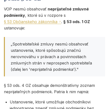
VOP nesmú obsahovať
neprijateľné zmluvné
podmienky
, ktoré sú v rozpore s
§ 53 Občianskeho zákonníka
.
§ 53 ods. 1 OZ
ustanovuje:
„Spotrebiteľské zmluvy nesmú obsahovať
ustanovenia, ktoré spôsobujú značnú
nerovnováhu v právach a povinnostiach
zmluvných strán v neprospech spotrebiteľa
(ďalej len 'neprijateľná podmienka')."
§ 53 ods. 4 OZ obsahuje demonštratívny zoznam
neprijateľných podmienok. Patria k nim najmä:
Ustanovenie, ktoré umožňuje obchodníkovi
jednostranne zmeniť zmluvné podmienky bez