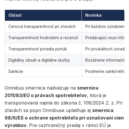
Oblasť
Novinka
Cenová transparentnosť pri zľavách
Pri každom oznámení o 
Transparentnosť hodnotení a recenzií
Predávajúci musí inform
Transparentnosť poradia ponúk
Pri produktoch zoraden
Digitálny obsah a digitálne služby
Rozšírenie informačných
Sankcie
Posilnenie sankčného r
Omnibus smernica nadväzuje na
smernicu
2011/83/EÚ o právach spotrebiteľov
, ktorá je
transponovaná najmä do zákona č. 108/2024 Z. z. Pri
zľavách sa popri Omnibuse uplatňuje aj
smernica
98/6/ES o ochrane spotrebiteľa pri označovaní cien
výrobkov
. Pre cezhraničný predaj v rámci EÚ je