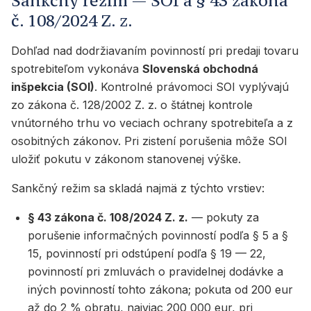
Sankčný režim — SOI a § 43 zákona
č. 108/2024 Z. z.
Dohľad nad dodržiavaním povinností pri predaji tovaru
spotrebiteľom vykonáva
Slovenská obchodná
inšpekcia (SOI)
. Kontrolné právomoci SOI vyplývajú
zo zákona č. 128/2002 Z. z. o štátnej kontrole
vnútorného trhu vo veciach ochrany spotrebiteľa a z
osobitných zákonov. Pri zistení porušenia môže SOI
uložiť pokutu v zákonom stanovenej výške.
Sankčný režim sa skladá najmä z týchto vrstiev:
§ 43 zákona č. 108/2024 Z. z.
— pokuty za
porušenie informačných povinností podľa § 5 a §
15, povinností pri odstúpení podľa § 19 — 22,
povinností pri zmluvách o pravidelnej dodávke a
iných povinností tohto zákona; pokuta od 200 eur
až do 2 % obratu, najviac 200 000 eur, pri