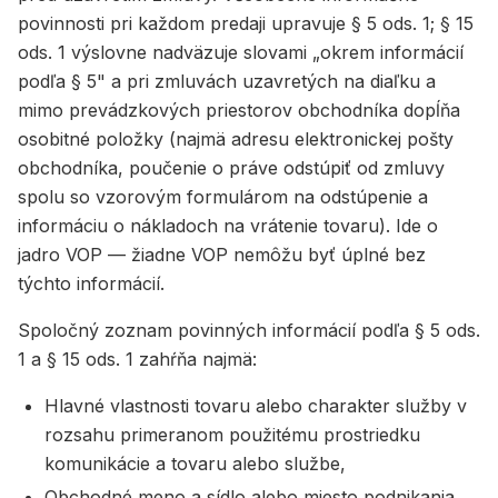
povinnosti pri každom predaji upravuje § 5 ods. 1; § 15
ods. 1 výslovne nadväzuje slovami „okrem informácií
podľa § 5" a pri zmluvách uzavretých na diaľku a
mimo prevádzkových priestorov obchodníka dopĺňa
osobitné položky (najmä adresu elektronickej pošty
obchodníka, poučenie o práve odstúpiť od zmluvy
spolu so vzorovým formulárom na odstúpenie a
informáciu o nákladoch na vrátenie tovaru). Ide o
jadro VOP — žiadne VOP nemôžu byť úplné bez
týchto informácií.
Spoločný zoznam povinných informácií podľa § 5 ods.
1 a § 15 ods. 1 zahŕňa najmä:
Hlavné vlastnosti tovaru alebo charakter služby v
rozsahu primeranom použitému prostriedku
komunikácie a tovaru alebo službe,
Obchodné meno a sídlo alebo miesto podnikania