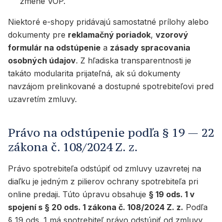
zmene VOP.
Niektoré e-shopy pridávajú samostatné prílohy alebo
dokumenty pre
reklamačný poriadok
,
vzorový
formulár na odstúpenie
a
zásady spracovania
osobných údajov
. Z hľadiska transparentnosti je
takáto modularita prijateľná, ak sú dokumenty
navzájom prelinkované a dostupné spotrebiteľovi pred
uzavretím zmluvy.
Právo na odstúpenie podľa § 19 — 22
zákona č. 108/2024 Z. z.
Právo spotrebiteľa odstúpiť od zmluvy uzavretej na
diaľku je jedným z pilierov ochrany spotrebiteľa pri
online predaji. Túto úpravu obsahuje
§ 19 ods. 1 v
spojení s § 20 ods. 1 zákona č. 108/2024 Z. z.
Podľa
§ 19 ods. 1 má spotrebiteľ právo odstúpiť od zmluvy