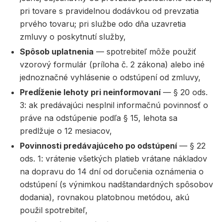
pri tovare s pravidelnou dodávkou od prevzatia
prvého tovaru; pri službe odo dňa uzavretia
zmluvy o poskytnutí služby,
Spôsob uplatnenia
— spotrebiteľ môže použiť
vzorový formulár (príloha č. 2 zákona) alebo iné
jednoznačné vyhlásenie o odstúpení od zmluvy,
Predĺženie lehoty pri neinformovaní
— § 20 ods.
3: ak predávajúci nesplnil informačnú povinnosť o
práve na odstúpenie podľa § 15, lehota sa
predlžuje o 12 mesiacov,
Povinnosti predávajúceho po odstúpení
— § 22
ods. 1: vrátenie všetkých platieb vrátane nákladov
na dopravu do 14 dní od doručenia oznámenia o
odstúpení (s výnimkou nadštandardných spôsobov
dodania), rovnakou platobnou metódou, akú
použil spotrebiteľ,