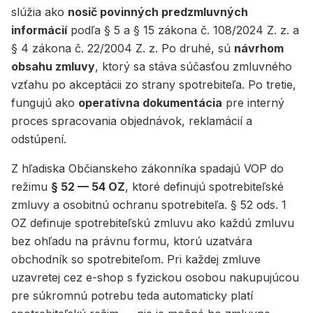
slúžia ako
nosič povinných predzmluvných
informácií
podľa § 5 a § 15 zákona č. 108/2024 Z. z. a
§ 4 zákona č. 22/2004 Z. z. Po druhé, sú
návrhom
obsahu zmluvy
, ktorý sa stáva súčasťou zmluvného
vzťahu po akceptácii zo strany spotrebiteľa. Po tretie,
fungujú ako
operatívna dokumentácia
pre interný
proces spracovania objednávok, reklamácií a
odstúpení.
Z hľadiska Občianskeho zákonníka spadajú VOP do
režimu
§ 52 — 54 OZ
, ktoré definujú spotrebiteľské
zmluvy a osobitnú ochranu spotrebiteľa. § 52 ods. 1
OZ definuje spotrebiteľskú zmluvu ako každú zmluvu
bez ohľadu na právnu formu, ktorú uzatvára
obchodník so spotrebiteľom. Pri každej zmluve
uzavretej cez e-shop s fyzickou osobou nakupujúcou
pre súkromnú potrebu teda automaticky platí