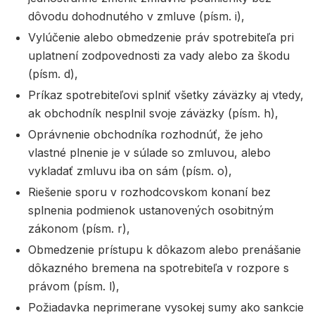
dôvodu dohodnutého v zmluve (písm. i),
Vylúčenie alebo obmedzenie práv spotrebiteľa pri
uplatnení zodpovednosti za vady alebo za škodu
(písm. d),
Príkaz spotrebiteľovi splniť všetky záväzky aj vtedy,
ak obchodník nesplnil svoje záväzky (písm. h),
Oprávnenie obchodníka rozhodnúť, že jeho
vlastné plnenie je v súlade so zmluvou, alebo
vykladať zmluvu iba on sám (písm. o),
Riešenie sporu v rozhodcovskom konaní bez
splnenia podmienok ustanovených osobitným
zákonom (písm. r),
Obmedzenie prístupu k dôkazom alebo prenášanie
dôkazného bremena na spotrebiteľa v rozpore s
právom (písm. l),
Požiadavka neprimerane vysokej sumy ako sankcie