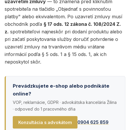
uzavretím zmluvy
— to znamená pred kliknutím
spotrebiteľa na tlačidlo „Objednať s povinnosťou
platby" alebo ekvivalentom. Po uzavretí zmluvy musí
obchodník podľa
§ 17 ods. 12 zákona č. 108/2024 Z.
z.
spotrebiteľovi najneskôr pri dodaní produktu alebo
pri začatí poskytovania služby doručiť potvrdenie o
uzavretí zmluvy na trvanlivom médiu vrátane
informácií podľa § 5 ods. 1 a § 15 ods. 1, ak ich
neposkytol skôr.
Prevádzkujete e-shop alebo podnikáte
online?
VOP, reklamácie, GDPR · advokátska kancelária Žilina
· odpoveď do 1 pracovného dňa
0904 625 859
Konzultácia s advokátom