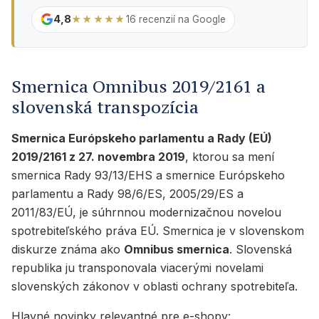
4,8
★★★★★
16 recenzií na Google
Smernica Omnibus 2019/2161 a
slovenská transpozícia
Smernica Európskeho parlamentu a Rady (EÚ)
2019/2161 z 27. novembra 2019
, ktorou sa mení
smernica Rady 93/13/EHS a smernice Európskeho
parlamentu a Rady 98/6/ES, 2005/29/ES a
2011/83/EÚ, je súhrnnou modernizačnou novelou
spotrebiteľského práva EÚ. Smernica je v slovenskom
diskurze známa ako
Omnibus smernica
. Slovenská
republika ju transponovala viacerými novelami
slovenských zákonov v oblasti ochrany spotrebiteľa.
Hlavné novinky relevantné pre e-shopy: