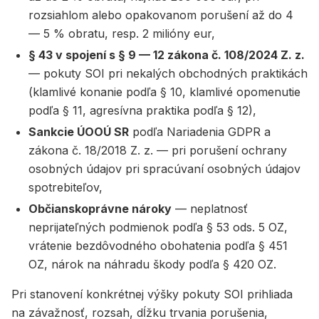
rozsiahlom alebo opakovanom porušení až do 4
— 5 % obratu, resp. 2 milióny eur,
§ 43 v spojení s § 9 — 12 zákona č. 108/2024 Z. z.
— pokuty SOI pri nekalých obchodných praktikách
(klamlivé konanie podľa § 10, klamlivé opomenutie
podľa § 11, agresívna praktika podľa § 12),
Sankcie ÚOOÚ SR
podľa Nariadenia GDPR a
zákona č. 18/2018 Z. z. — pri porušení ochrany
osobných údajov pri spracúvaní osobných údajov
spotrebiteľov,
Občianskoprávne nároky
— neplatnosť
neprijateľných podmienok podľa § 53 ods. 5 OZ,
vrátenie bezdôvodného obohatenia podľa § 451
OZ, nárok na náhradu škody podľa § 420 OZ.
Pri stanovení konkrétnej výšky pokuty SOI prihliada
na závažnosť, rozsah, dĺžku trvania porušenia,