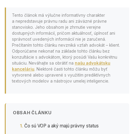
Tento článok má výlučne informatívny charakter
a nepredstavuje právnu radu ani záväzné právne
stanovisko. Jeho obsahom je zhrnutie verejne
dostupných informácií, pričom aktuálnosť, úplnosť ani
správnosť uvedených informácií nie je zaručená.
Prečítaním tohto článku nevzniká vzťah advokát – klient.
Odporúčame nekonať na základe tohto článku bez
konzultácie s advokátom, ktorý posúdi Vašu konkrétnu
situáciu. Neváhajte sa obrátiť na
našu advokátsku
kanceláriu
. Niektoré časti tohto článku môžu byť
vytvorené alebo upravené s využitím prediktívnych
textových modelov a nástrojov umelej inteligencie.
OBSAH ČLÁNKU
Čo sú VOP a aký majú právny status