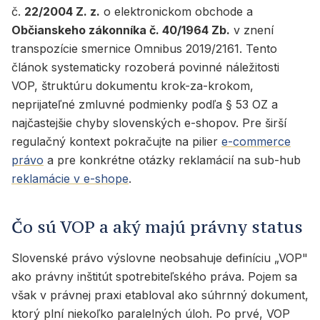
č.
22/2004 Z. z.
o elektronickom obchode a
Občianskeho zákonníka č. 40/1964 Zb.
v znení
transpozície smernice Omnibus 2019/2161. Tento
článok systematicky rozoberá povinné náležitosti
VOP, štruktúru dokumentu krok-za-krokom,
neprijateľné zmluvné podmienky podľa § 53 OZ a
najčastejšie chyby slovenských e-shopov. Pre širší
regulačný kontext pokračujte na pilier
e-commerce
právo
a pre konkrétne otázky reklamácií na sub-hub
reklamácie v e-shope
.
Čo sú VOP a aký majú právny status
Slovenské právo výslovne neobsahuje definíciu „VOP"
ako právny inštitút spotrebiteľského práva. Pojem sa
však v právnej praxi etabloval ako súhrnný dokument,
ktorý plní niekoľko paralelných úloh. Po prvé, VOP