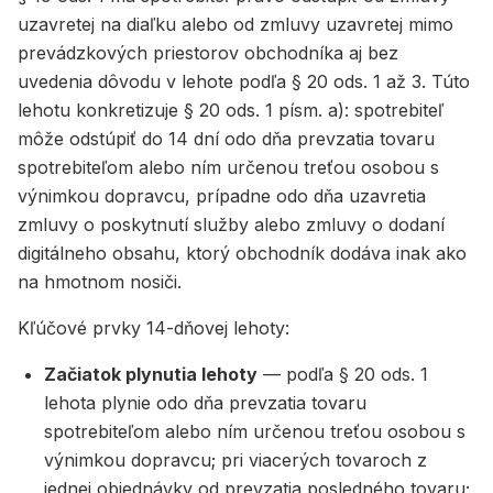
uzavretej na diaľku alebo od zmluvy uzavretej mimo
prevádzkových priestorov obchodníka aj bez
uvedenia dôvodu v lehote podľa § 20 ods. 1 až 3. Túto
lehotu konkretizuje § 20 ods. 1 písm. a): spotrebiteľ
môže odstúpiť do 14 dní odo dňa prevzatia tovaru
spotrebiteľom alebo ním určenou treťou osobou s
výnimkou dopravcu, prípadne odo dňa uzavretia
zmluvy o poskytnutí služby alebo zmluvy o dodaní
digitálneho obsahu, ktorý obchodník dodáva inak ako
na hmotnom nosiči.
Kľúčové prvky 14-dňovej lehoty:
Začiatok plynutia lehoty
— podľa § 20 ods. 1
lehota plynie odo dňa prevzatia tovaru
spotrebiteľom alebo ním určenou treťou osobou s
výnimkou dopravcu; pri viacerých tovaroch z
jednej objednávky od prevzatia posledného tovaru;