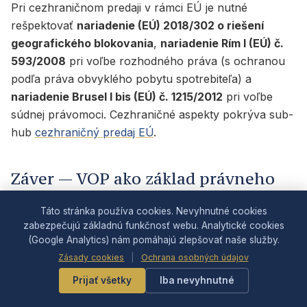
Pri cezhraničnom predaji v rámci EÚ je nutné
rešpektovať
nariadenie (EÚ) 2018/302 o riešení
geografického blokovania
,
nariadenie Rím I (EÚ) č.
593/2008
pri voľbe rozhodného práva (s ochranou
podľa práva obvyklého pobytu spotrebiteľa) a
nariadenie Brusel I bis (EÚ) č. 1215/2012
pri voľbe
súdnej právomoci. Cezhraničné aspekty pokrýva sub-
hub
cezhraničný predaj EÚ
.
Záver — VOP ako základ právneho
compliance e-shopu
Táto stránka používa cookies. Nevyhnutné cookies
zabezpečujú základnú funkčnosť webu. Analytické cookies
VOP sú pre slovenský e-shop v roku 2026
kľúčovým
(Google Analytics) nám pomáhajú zlepšovať naše služby.
compliance dokumentom
, ktorý plní funkciu nosiča
Zásady cookies
|
Ochrana osobných údajov
predzmluvných informácií, návrhu obsahu zmluvy a
operatívnej dokumentácie. Pri ich tvorbe a údržbe
Prijať všetky
Iba nevyhnutné
musí prevádzkovateľ zohľadniť informačné povinnosti