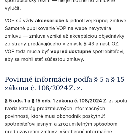
spotrebiteľský režim — nie je možné ho zmluvne
vylúčiť.
VOP sú vždy
akcesorické
k jednotlivej kúpnej zmluve.
Samotné publikovanie VOP na webe nevytvára
zmluvu — zmluva vzniká až akceptáciou objednávky
zo strany predávajúceho v zmysle § 43 a nasl. OZ.
VOP teda musia byť
vopred dostupné
spotrebiteľovi,
aby sa mohli stať súčasťou zmluvy.
Povinné informácie podľa § 5 a § 15
zákona č. 108/2024 Z. z.
§ 5 ods. 1 a § 15 ods. 1 zákona č. 108/2024 Z. z.
spolu
tvoria katalóg predzmluvných informačných
povinností, ktoré musí obchodník poskytnúť
spotrebiteľovi jasným a zrozumiteľným spôsobom
pred uzavretím zmluvy. Všeobecné informačné