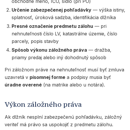
obchodné meno, IČO, sídlo (pri PO)
Určenie zabezpečenej pohľadávky
— výška istiny,
splatnosť, úroková sadzba, identifikácia dlžníka
Presné označenie predmetu zálohu
— pri
nehnuteľnosti číslo LV, katastrálne územie, číslo
parcely, popis stavby
Spôsob výkonu záložného práva
— dražba,
priamy predaj alebo iný dohodnutý spôsob
Pri záložnom práve na nehnuteľnosť musí byť zmluva
uzavretá v
písomnej forme
a podpisy musia byť
úradne overené
(na matrike alebo u notára).
Výkon záložného práva
Ak dlžník nesplní zabezpečenú pohľadávku, záložný
veriteľ má právo sa uspokojiť z predmetu zálohu.