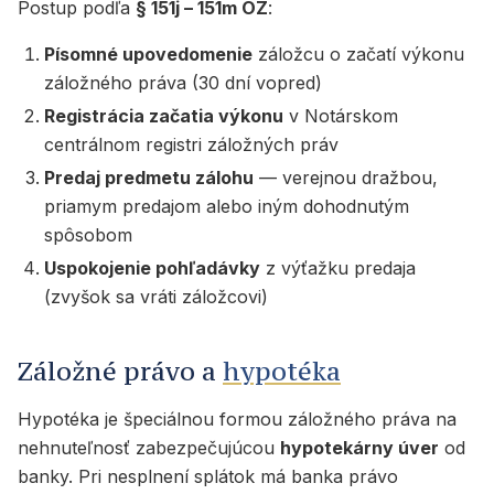
Postup podľa
§ 151j – 151m OZ
:
Písomné upovedomenie
záložcu o začatí výkonu
záložného práva (30 dní vopred)
Registrácia začatia výkonu
v Notárskom
centrálnom registri záložných práv
Predaj predmetu zálohu
— verejnou dražbou,
priamym predajom alebo iným dohodnutým
spôsobom
Uspokojenie pohľadávky
z výťažku predaja
(zvyšok sa vráti záložcovi)
Záložné právo a
hypotéka
Hypotéka je špeciálnou formou záložného práva na
nehnuteľnosť zabezpečujúcou
hypotekárny úver
od
banky. Pri nesplnení splátok má banka právo