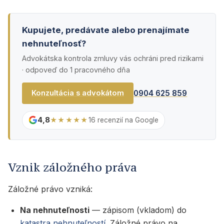
Kupujete, predávate alebo prenajímate
nehnuteľnosť?
Advokátska kontrola zmluvy vás ochráni pred rizikami
· odpoveď do 1 pracovného dňa
0904 625 859
Konzultácia s advokátom
4,8
★★★★★
16 recenzií na Google
Vznik záložného práva
Záložné právo vzniká:
Na nehnuteľnosti
— zápisom (vkladom) do
katastra nehnuteľností
. Záložné právo na