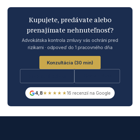
Kupujete, predávate alebo
prenajímate nehnuteľnosť?
Advokátska kontrola zmluvy vás ochráni pred
rizikami · odpoveď do 1 pracovného dňa
Konzultácia (30 min)
Bezplatná otázka
Rýchla otázka
4,8
★★★★★
16 recenzií na Google