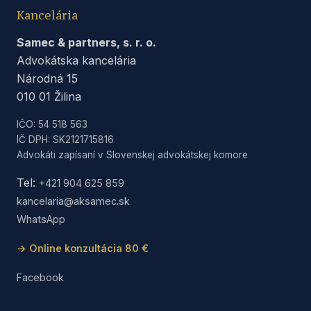
Kancelária
Samec & partners, s. r. o.
Advokátska kancelária
Národná 15
010 01 Žilina
IČO: 54 518 563
IČ DPH: SK2121715816
Advokáti zapísaní v Slovenskej advokátskej komore
Tel:
+421 904 625 859
kancelaria@aksamec.sk
WhatsApp
→ Online konzultácia 80 €
Facebook