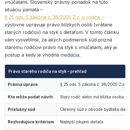
vnúčatami. Slovenský právny poriadok na túto
situáciu pamätá –
§ 25 ods. 5 zákona č. 36/2005 Z.z. o rodine
výslovne upravuje právo blízkych osôb (vrátane
starých rodičov) na styk s dieťaťom. V tomto článku
vám vysvetlíme, za akých podmienok súd prizná
starému rodičovi právo na styk s vnúčatami, aký je
postup a kedy je vhodná
mediácia
.
Právo starého rodiča na styk – prehľad
Právna úprava
§ 25 ods. 5 zákona č. 36/2005 Z.z. o
Kto môže podať návrh
Starý rodič alebo iná blízka osoba
Príslušný súd
Okresný súd v obvode bydliska dieťa
Rozhodujúce kritérium
Najlepší záujem dieťaťa