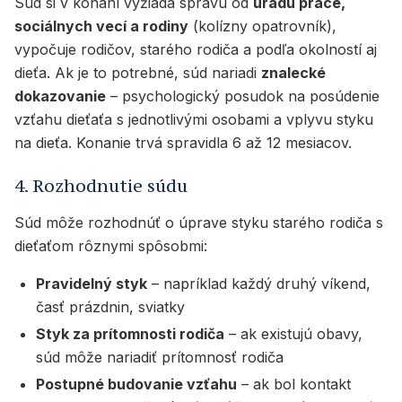
Súd si v konaní vyžiada správu od
úradu práce,
sociálnych vecí a rodiny
(kolízny opatrovník),
vypočuje rodičov, starého rodiča a podľa okolností aj
dieťa. Ak je to potrebné, súd nariadi
znalecké
dokazovanie
– psychologický posudok na posúdenie
vzťahu dieťaťa s jednotlivými osobami a vplyvu styku
na dieťa. Konanie trvá spravidla 6 až 12 mesiacov.
4. Rozhodnutie súdu
Súd môže rozhodnúť o úprave styku starého rodiča s
dieťaťom rôznymi spôsobmi:
Pravidelný styk
– napríklad každý druhý víkend,
časť prázdnin, sviatky
Styk za prítomnosti rodiča
– ak existujú obavy,
súd môže nariadiť prítomnosť rodiča
Postupné budovanie vzťahu
– ak bol kontakt