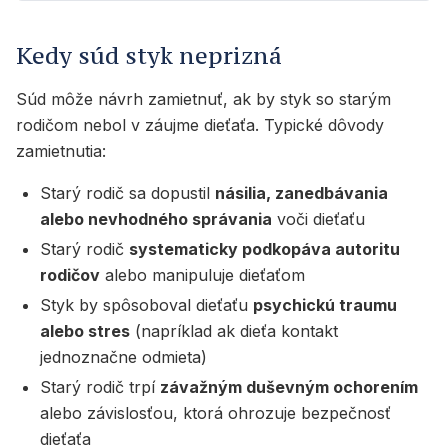
Kedy súd styk neprizná
Súd môže návrh zamietnuť, ak by styk so starým
rodičom nebol v záujme dieťaťa. Typické dôvody
zamietnutia:
Starý rodič sa dopustil
násilia, zanedbávania
alebo nevhodného správania
voči dieťaťu
Starý rodič
systematicky podkopáva autoritu
rodičov
alebo manipuluje dieťaťom
Styk by spôsoboval dieťaťu
psychickú traumu
alebo stres
(napríklad ak dieťa kontakt
jednoznačne odmieta)
Starý rodič trpí
závažným duševným ochorením
alebo závislosťou, ktorá ohrozuje bezpečnosť
dieťaťa