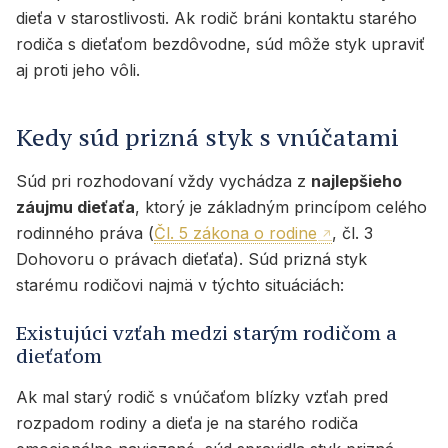
dieťa v starostlivosti. Ak rodič bráni kontaktu starého
rodiča s dieťaťom bezdôvodne, súd môže styk upraviť
aj proti jeho vôli.
Kedy súd prizná styk s vnúčatami
Súd pri rozhodovaní vždy vychádza z
najlepšieho
záujmu dieťaťa
, ktorý je základným princípom celého
rodinného práva (
Čl. 5 zákona o rodine
, čl. 3
Dohovoru o právach dieťaťa). Súd prizná styk
starému rodičovi najmä v týchto situáciách:
Existujúci vzťah medzi starým rodičom a
dieťaťom
Ak mal starý rodič s vnúčaťom blízky vzťah pred
rozpadom rodiny a dieťa je na starého rodiča