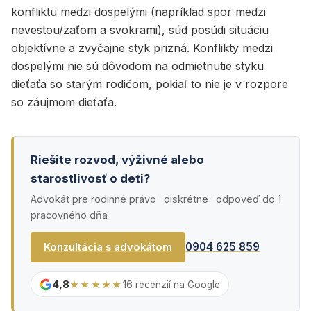
konfliktu medzi dospelými (napríklad spor medzi
nevestou/zaťom a svokrami), súd posúdi situáciu
objektívne a zvyčajne styk prizná. Konflikty medzi
dospelými nie sú dôvodom na odmietnutie styku
dieťaťa so starým rodičom, pokiaľ to nie je v rozpore
so záujmom dieťaťa.
Riešite rozvod, výživné alebo
starostlivosť o deti?
Advokát pre rodinné právo · diskrétne · odpoveď do 1
pracovného dňa
0904 625 859
Konzultácia s advokátom
4,8
★★★★★
16 recenzií na Google