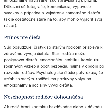
emocionálne naviazané, súd spravidla styk prizná.
Dôkazmi sú fotografie, komunikácia, výpovede
svedkov a prípadne aj vyjadrenie samotného dieťaťa
(ak je dostatočne staré na to, aby mohlo vyjadriť svoj
názor).
Prínos pre dieťa
Súd posudzuje, či styk so starým rodičom prispieva k
zdravému vývoju dieťaťa. Starí rodičia môžu
poskytovať dieťaťu emocionálnu stabilitu, kontinuitu
rodinných väzieb a pocit bezpečia, najmä v období po
rozvode rodičov. Psychologické štúdie potvrdzujú, že
vzťah so starými rodičmi má pozitívny vplyv na
emocionálny a sociálny vývoj dieťaťa.
Neschopnosť rodičov dohodnúť sa
Ak rodič bráni kontaktu bezdôvodne alebo z dôvodu