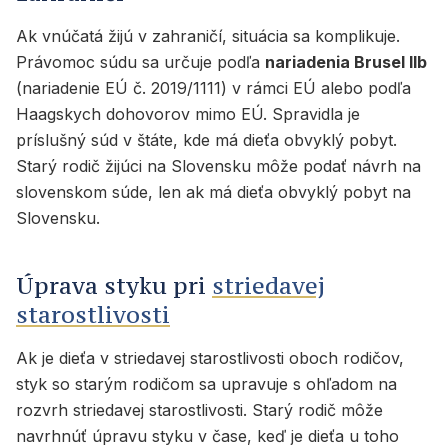
Ak vnúčatá žijú v zahraničí, situácia sa komplikuje.
Právomoc súdu sa určuje podľa
nariadenia Brusel IIb
(nariadenie EÚ č. 2019/1111) v rámci EÚ alebo podľa
Haagskych dohovorov mimo EÚ. Spravidla je
príslušný súd v štáte, kde má dieťa obvyklý pobyt.
Starý rodič žijúci na Slovensku môže podať návrh na
slovenskom súde, len ak má dieťa obvyklý pobyt na
Slovensku.
Úprava styku pri
striedavej
starostlivosti
Ak je dieťa v striedavej starostlivosti oboch rodičov,
styk so starým rodičom sa upravuje s ohľadom na
rozvrh striedavej starostlivosti. Starý rodič môže
navrhnúť úpravu styku v čase, keď je dieťa u toho