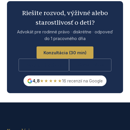
Riešite rozvod, výživné alebo
starostlivosť o deti?
Advokát pre rodinné právo · diskrétne · odpoveď
do 1 pracovného dňa
Konzultácia (30 min)
Bezplatná otázka
Rýchla otázka
4,8
★★★★★
16 recenzií na Google