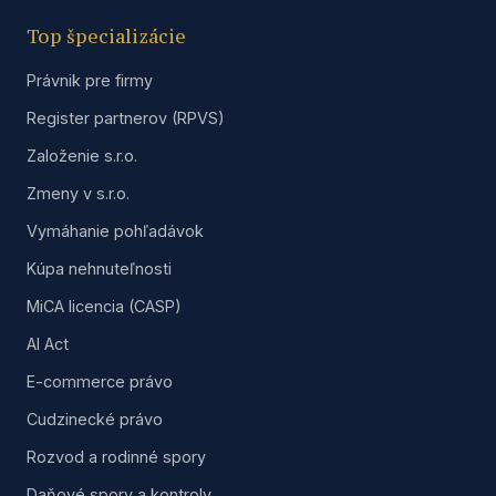
Top špecializácie
Právnik pre firmy
Register partnerov (RPVS)
Založenie s.r.o.
Zmeny v s.r.o.
Vymáhanie pohľadávok
Kúpa nehnuteľnosti
MiCA licencia (CASP)
AI Act
E-commerce právo
Cudzinecké právo
Rozvod a rodinné spory
Daňové spory a kontroly