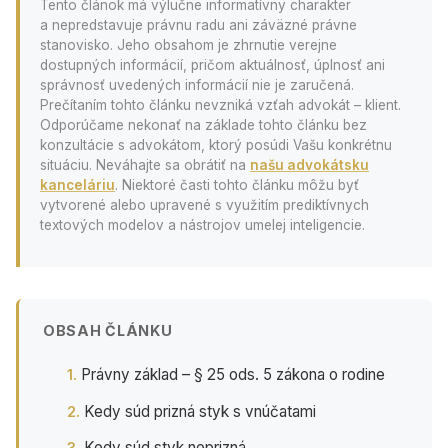
Tento článok má výlučne informatívny charakter
a nepredstavuje právnu radu ani záväzné právne
stanovisko. Jeho obsahom je zhrnutie verejne
dostupných informácií, pričom aktuálnosť, úplnosť ani
správnosť uvedených informácií nie je zaručená.
Prečítaním tohto článku nevzniká vzťah advokát – klient.
Odporúčame nekonať na základe tohto článku bez
konzultácie s advokátom, ktorý posúdi Vašu konkrétnu
situáciu. Neváhajte sa obrátiť na
našu advokátsku
kanceláriu
. Niektoré časti tohto článku môžu byť
vytvorené alebo upravené s využitím prediktívnych
textových modelov a nástrojov umelej inteligencie.
OBSAH ČLÁNKU
Právny základ – § 25 ods. 5 zákona o rodine
Kedy súd prizná styk s vnúčatami
Kedy súd styk neprizná