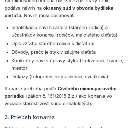
Ak mimosúdna dohoda nie je možná, starý rodič
podáva návrh na
okresný súd v obvode bydliska
dieťaťa
. Návrh musí obsahovať:
Identifikáciu navrhovateľa (starého rodiča) a
účastníkov konania (rodičov, maloletého dieťaťa)
Opis vzťahu starého rodiča s dieťaťom
Dôvody, prečo je styk v záujme dieťaťa
Konkrétny návrh úpravy styku (frekvencia, trvanie,
miesto)
Dôkazy (fotografie, komunikácia, svedkovia)
Konanie prebieha podľa
Civilného mimosporového
poriadku
(zákon č. 161/2015 Z.z.) ako konanie vo
veciach starostlivosti súdu o maloletých.
3. Priebeh konania