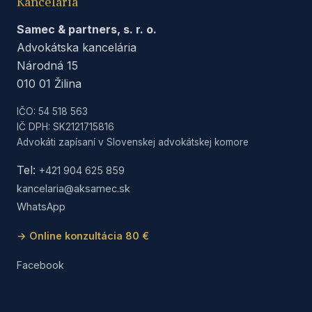
Kancelária
Samec & partners, s. r. o.
Advokátska kancelária
Národná 15
010 01 Žilina
IČO: 54 518 563
IČ DPH: SK2121715816
Advokáti zapísaní v Slovenskej advokátskej komore
Tel:
+421 904 625 859
kancelaria@aksamec.sk
WhatsApp
→ Online konzultácia 80 €
Facebook