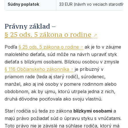
Súdny poplatok
33 EUR (návrh vo veciach starostlivos
Právny základ –
§ 25 ods. 5 zákona o rodine
Podľa
§ 25 ods. 5 zákona o rodine
ak je to v záujme
maloletého dieťaťa, súd môže na návrh upraviť styk
dieťaťa s blízkymi osobami. Blízkou osobou v zmysle
§ 116 Občianskeho zákonníka
je príbuzný v
priamom rade (teda aj starý rodič), súrodenec,
manžel, ako aj iné osoby v pomere rodinnom alebo
obdobnom, ak by ujmu, ktorú utrpela jedna z nich,
druhá dôvodne pociťovala ako svoju vlastnú.
Starí rodičia sú teda zo zákona
blízkymi osobami
a
majú právo požiadať súd o úpravu styku s vnúčatami.
Toto právo nie je závislé na súhlase rodiča, ktorý má