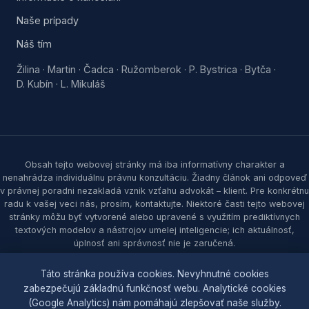
Naše prípady
Náš tím
Žilina
Martin
Čadca
Ružomberok
P. Bystrica
Bytča
·
·
·
·
·
·
D. Kubín
L. Mikuláš
·
Obsah tejto webovej stránky má iba informatívny charakter a
nenahrádza individuálnu právnu konzultáciu. Žiadny článok ani odpoveď
v právnej poradni nezakladá vznik vzťahu advokát – klient. Pre konkrétnu
radu k vašej veci nás, prosím, kontaktujte. Niektoré časti tejto webovej
stránky môžu byť vytvorené alebo upravené s využitím prediktívnych
textových modelov a nástrojov umelej inteligencie; ich aktuálnosť,
úplnosť ani správnosť nie je zaručená.
© 2026 Samec & partners, s. r. o. Všetky práva vyhradené.
Táto stránka používa cookies. Nevyhnutné cookies
zabezpečujú základnú funkčnosť webu. Analytické cookies
Ochrana osobných údajov
|
Zásady cookies
|
Nastavenia
(Google Analytics) nám pomáhajú zlepšovať naše služby.