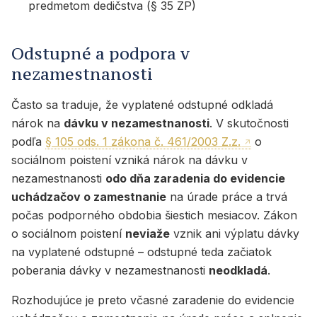
predmetom dedičstva (§ 35 ZP)
Odstupné a podpora v
nezamestnanosti
Často sa traduje, že vyplatené odstupné odkladá
nárok na
dávku v nezamestnanosti
. V skutočnosti
podľa
§ 105 ods. 1 zákona č. 461/2003 Z.z.
o
sociálnom poistení vzniká nárok na dávku v
nezamestnanosti
odo dňa zaradenia do evidencie
uchádzačov o zamestnanie
na úrade práce a trvá
počas podporného obdobia šiestich mesiacov. Zákon
o sociálnom poistení
neviaže
vznik ani výplatu dávky
na vyplatené odstupné – odstupné teda začiatok
poberania dávky v nezamestnanosti
neodkladá
.
Rozhodujúce je preto včasné zaradenie do evidencie