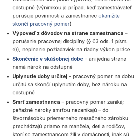
odstupné (výnimkou je prípad, keď zamestnávateľ
porušuje povinnosti a zamestnanec
okamžite
skončí pracovný pomer
)
Výpoveď z dôvodov na strane zamestnanca
–
porušenie pracovnej disciplíny (§ 63 ods. 1 písm.
e)), neplnenie požiadaviek na riadny výkon práce
Skončenie v skúšobnej dobe
– ani jedna strana
nemá nárok na odstupné
Uplynutie doby určitej
– pracovný pomer na dobu
určitú sa skončí uplynutím doby, bez nároku na
odstupné
Smrť zamestnanca
– pracovný pomer zaniká;
peňažné nároky smrťou nezanikajú – do
štvornásobku priemerného mesačného zárobku
prechádzajú priamo na manžela, deti a rodičov,
ktorí so zamestnancom žili v domácnosti, inak sú