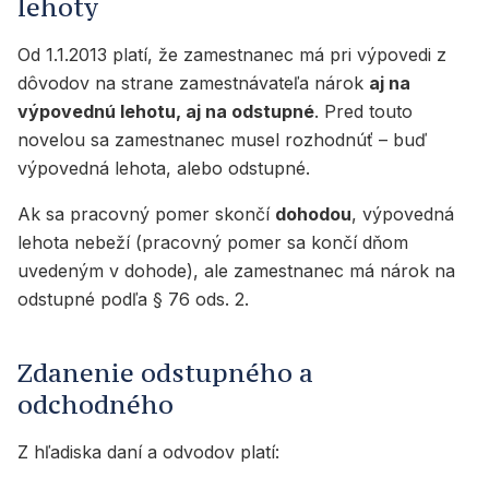
lehoty
Od 1.1.2013 platí, že zamestnanec má pri výpovedi z
dôvodov na strane zamestnávateľa nárok
aj na
výpovednú lehotu, aj na odstupné
. Pred touto
novelou sa zamestnanec musel rozhodnúť – buď
výpovedná lehota, alebo odstupné.
Ak sa pracovný pomer skončí
dohodou
, výpovedná
lehota nebeží (pracovný pomer sa končí dňom
uvedeným v dohode), ale zamestnanec má nárok na
odstupné podľa § 76 ods. 2.
Zdanenie odstupného a
odchodného
Z hľadiska daní a odvodov platí: