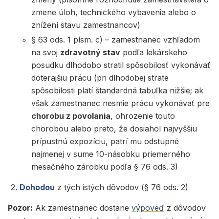
zmene úloh, technického vybavenia alebo o
znížení stavu zamestnancov)
§ 63 ods. 1 písm. c) – zamestnanec vzhľadom
na svoj
zdravotný stav
podľa lekárskeho
posudku dlhodobo stratil spôsobilosť vykonávať
doterajšiu prácu (pri dlhodobej strate
spôsobilosti platí štandardná tabuľka nižšie; ak
však zamestnanec nesmie prácu vykonávať pre
chorobu z povolania
, ohrozenie touto
chorobou alebo preto, že dosiahol najvyššiu
prípustnú expozíciu, patrí mu odstupné
najmenej v sume 10-násobku priemerného
mesačného zárobku podľa § 76 ods. 3)
Dohodou
z tých istých dôvodov (§ 76 ods. 2)
Pozor:
Ak zamestnanec dostane
výpoveď
z dôvodov