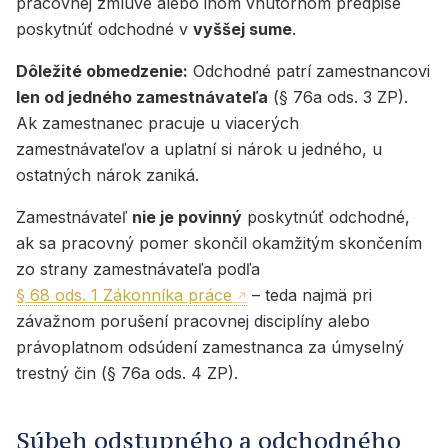
pracovnej zmluve alebo inom vnútornom predpise
poskytnúť odchodné v
vyššej sume
.
Dôležité obmedzenie:
Odchodné patrí zamestnancovi
len od jedného zamestnávateľa
(§ 76a ods. 3 ZP).
Ak zamestnanec pracuje u viacerých
zamestnávateľov a uplatní si nárok u jedného, u
ostatných nárok zaniká.
Zamestnávateľ
nie je povinný
poskytnúť odchodné,
ak sa pracovný pomer skončil okamžitým skončením
zo strany zamestnávateľa podľa
§ 68 ods. 1 Zákonníka práce
– teda najmä pri
závažnom porušení pracovnej disciplíny alebo
právoplatnom odsúdení zamestnanca za úmyselný
trestný čin (§ 76a ods. 4 ZP).
Súbeh odstupného a odchodného