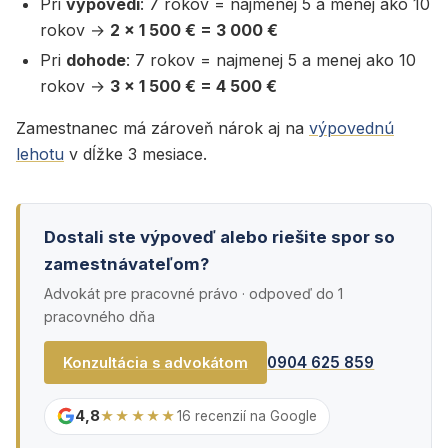
Pri
výpovedi
: 7 rokov = najmenej 5 a menej ako 10
rokov →
2 x 1 500 € = 3 000 €
Pri
dohode
: 7 rokov = najmenej 5 a menej ako 10
rokov →
3 x 1 500 € = 4 500 €
Zamestnanec má zároveň nárok aj na
výpovednú
lehotu
v dĺžke 3 mesiace.
Dostali ste výpoveď alebo riešite spor so
zamestnávateľom?
Advokát pre pracovné právo · odpoveď do 1
pracovného dňa
0904 625 859
Konzultácia s advokátom
4,8
★★★★★
16 recenzií na Google