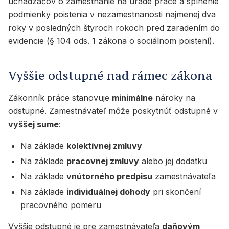
uchádzačov o zamestnanie na úrade práce a splnenie
podmienky poistenia v nezamestnanosti najmenej dva
roky v posledných štyroch rokoch pred zaradením do
evidencie (§ 104 ods. 1 zákona o sociálnom poistení).
Vyššie odstupné nad rámec zákona
Zákonník práce stanovuje
minimálne
nároky na
odstupné. Zamestnávateľ môže poskytnúť odstupné v
vyššej sume
:
Na základe
kolektívnej zmluvy
Na základe
pracovnej zmluvy
alebo jej dodatku
Na základe
vnútorného predpisu
zamestnávateľa
Na základe
individuálnej dohody
pri skončení
pracovného pomeru
Vyššie odstupné je pre zamestnávateľa
daňovým