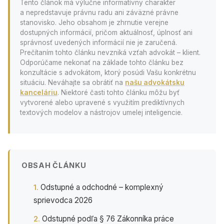
Tento článok má výlučne informatívny charakter
a nepredstavuje právnu radu ani záväzné právne
stanovisko. Jeho obsahom je zhrnutie verejne
dostupných informácií, pričom aktuálnosť, úplnosť ani
správnosť uvedených informácií nie je zaručená.
Prečítaním tohto článku nevzniká vzťah advokát – klient.
Odporúčame nekonať na základe tohto článku bez
konzultácie s advokátom, ktorý posúdi Vašu konkrétnu
situáciu. Neváhajte sa obrátiť na
našu advokátsku
kanceláriu
. Niektoré časti tohto článku môžu byť
vytvorené alebo upravené s využitím prediktívnych
textových modelov a nástrojov umelej inteligencie.
OBSAH ČLÁNKU
Odstupné a odchodné – komplexný
sprievodca 2026
Odstupné podľa § 76 Zákonníka práce