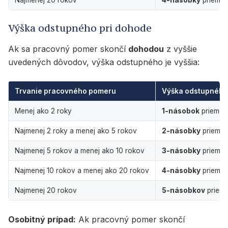
Výška odstupného pri dohode
Ak sa pracovný pomer skončí
dohodou
z vyššie
uvedených dôvodov, výška odstupného je vyššia:
Trvanie pracovného pomeru
Výška odstupného 
Menej ako 2 roky
1-násobok
priemer
Najmenej 2 roky a menej ako 5 rokov
2-násobky
priemer
Najmenej 5 rokov a menej ako 10 rokov
3-násobky
priemer
Najmenej 10 rokov a menej ako 20 rokov
4-násobky
priemer
Najmenej 20 rokov
5-násobkov
priem
Osobitný prípad:
Ak pracovný pomer skončí