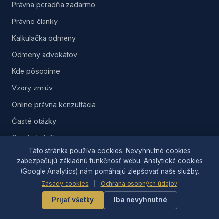
Právna poradňa zadarmo
Právne články
Kalkulačka odmeny
Odmeny advokátov
Kde pôsobíme
Vzory zmlúv
Online právna konzultácia
Časté otázky
Ostatné služby
Táto stránka používa cookies. Nevyhnutné cookies
Informácie o kancelárii
zabezpečujú základnú funkčnosť webu. Analytické cookies
Naše prípady
(Google Analytics) nám pomáhajú zlepšovať naše služby.
Zásady cookies
|
Ochrana osobných údajov
Náš tím
Prijať všetky
Iba nevyhnutné
Rýchly kontakt
Žilina
Martin
Čadca
Ružomberok
P. Bystrica
Bytča
·
·
·
·
·
·
D. Kubín
L. Mikuláš
·