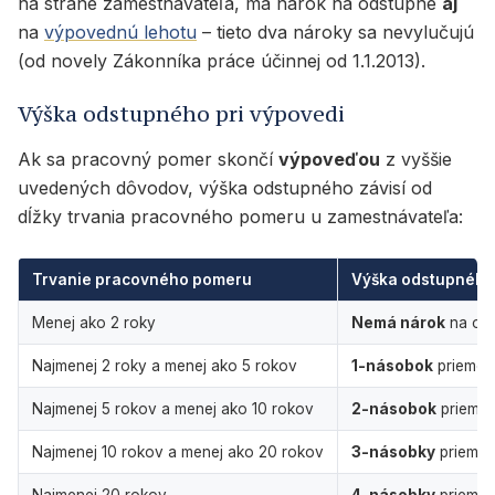
na strane zamestnávateľa, má nárok na odstupné
aj
na
výpovednú lehotu
– tieto dva nároky sa nevylučujú
(od novely Zákonníka práce účinnej od 1.1.2013).
Výška odstupného pri výpovedi
Ak sa pracovný pomer skončí
výpoveďou
z vyššie
uvedených dôvodov, výška odstupného závisí od
dĺžky trvania pracovného pomeru u zamestnávateľa:
Trvanie pracovného pomeru
Výška odstupného 
Menej ako 2 roky
Nemá nárok
na od
Najmenej 2 roky a menej ako 5 rokov
1-násobok
priemer
Najmenej 5 rokov a menej ako 10 rokov
2-násobok
prieme
Najmenej 10 rokov a menej ako 20 rokov
3-násobky
priemer
Najmenej 20 rokov
4-násobky
priemer