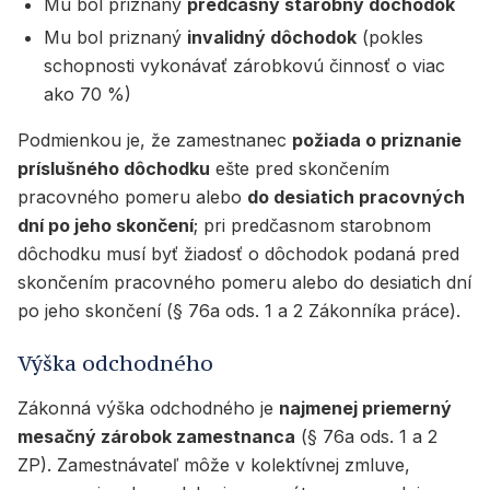
Mu bol priznaný
predčasný starobný dôchodok
Mu bol priznaný
invalidný dôchodok
(pokles
schopnosti vykonávať zárobkovú činnosť o viac
ako 70 %)
Podmienkou je, že zamestnanec
požiada o priznanie
príslušného dôchodku
ešte pred skončením
pracovného pomeru alebo
do desiatich pracovných
dní po jeho skončení
; pri predčasnom starobnom
dôchodku musí byť žiadosť o dôchodok podaná pred
skončením pracovného pomeru alebo do desiatich dní
po jeho skončení (§ 76a ods. 1 a 2 Zákonníka práce).
Výška odchodného
Zákonná výška odchodného je
najmenej priemerný
mesačný zárobok zamestnanca
(§ 76a ods. 1 a 2
ZP). Zamestnávateľ môže v kolektívnej zmluve,