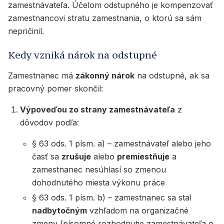
zamestnávateľa. Účelom odstupného je kompenzovať
zamestnancovi stratu zamestnania, o ktorú sa sám
nepričinil.
Kedy vzniká nárok na odstupné
Zamestnanec má
zákonný nárok
na odstupné, ak sa
pracovný pomer skončil:
Výpoveďou zo strany zamestnávateľa
z
dôvodov podľa:
§ 63 ods. 1 písm. a) – zamestnávateľ alebo jeho
časť sa
zrušuje
alebo
premiestňuje
a
zamestnanec nesúhlasí so zmenou
dohodnutého miesta výkonu práce
§ 63 ods. 1 písm. b) – zamestnanec sa stal
nadbytočným
vzhľadom na organizačné
zmeny (písomné rozhodnutie zamestnávateľa o