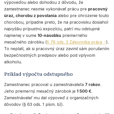
výpoveďou alebo dohodou z dôvodu, že
zamestnanec nesmie vykonávať prácu pre
pracovný
úraz, chorobu z povolania
alebo pre ohrozenie touto
chorobou, prípadne preto, že na pracovisku dosiahol
najvyššiu prípustnú expozíciu, patrí mu odstupné
najmenej v sume
10-násobku
priemerného
mesačného zárobku (
§ 76 ods. 3 Zákonníka práce
).
To neplatí, ak si pracovný úraz zavinil sám porušením
bezpečnostných predpisov alebo pod vplyvom
alkoholu.
Príklad výpočtu odstupného
Zamestnanec pracoval u zamestnávateľa
7 rokov
.
Jeho priemerný mesačný zárobok je
1 500 €
.
Zamestnávateľ mu dal výpoveď z organizačných
dôvodov (§ 63 ods. 1 písm. b)).