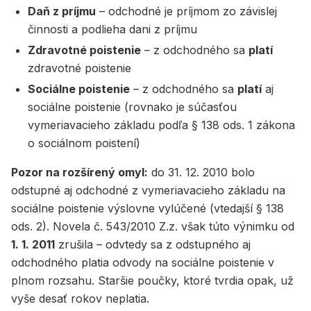
Daň z príjmu
– odchodné je príjmom zo závislej
činnosti a podlieha dani z príjmu
Zdravotné poistenie
– z odchodného sa
platí
zdravotné poistenie
Sociálne poistenie
– z odchodného sa
platí
aj
sociálne poistenie (rovnako je súčasťou
vymeriavacieho základu podľa § 138 ods. 1 zákona
o sociálnom poistení)
Pozor na rozšírený omyl:
do 31. 12. 2010 bolo
odstupné aj odchodné z vymeriavacieho základu na
sociálne poistenie výslovne vylúčené (vtedajší § 138
ods. 2). Novela č. 543/2010 Z.z. však túto výnimku od
1. 1. 2011
zrušila – odvtedy sa z odstupného aj
odchodného platia odvody na sociálne poistenie v
plnom rozsahu. Staršie poučky, ktoré tvrdia opak, už
vyše desať rokov neplatia.