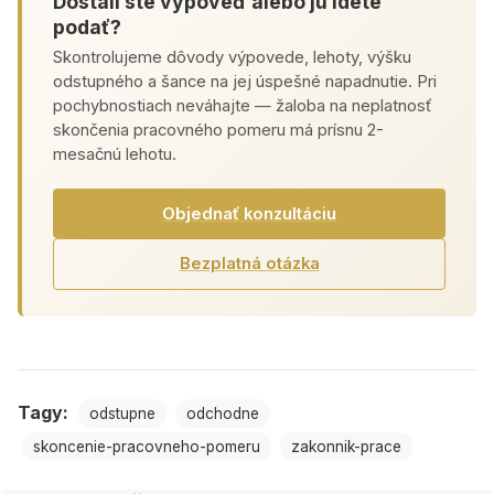
Dostali ste výpoveď alebo ju idete
podať?
Skontrolujeme dôvody výpovede, lehoty, výšku
odstupného a šance na jej úspešné napadnutie. Pri
pochybnostiach neváhajte — žaloba na neplatnosť
skončenia pracovného pomeru má prísnu 2-
mesačnú lehotu.
Objednať konzultáciu
Bezplatná otázka
Tagy:
odstupne
odchodne
skoncenie-pracovneho-pomeru
zakonnik-prace