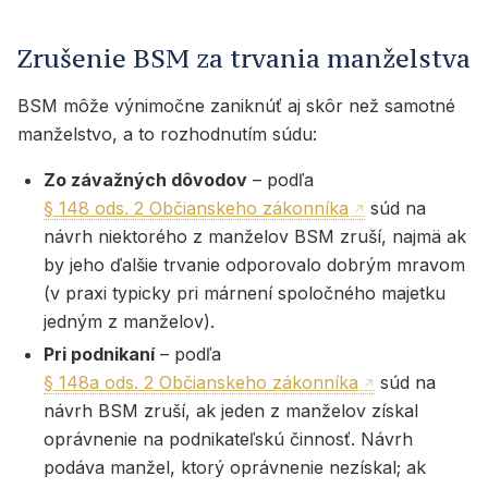
Zrušenie BSM za trvania manželstva
BSM môže výnimočne zaniknúť aj skôr než samotné
manželstvo, a to rozhodnutím súdu:
Zo závažných dôvodov
– podľa
§ 148 ods. 2 Občianskeho zákonníka
súd na
návrh niektorého z manželov BSM zruší, najmä ak
by jeho ďalšie trvanie odporovalo dobrým mravom
(v praxi typicky pri márnení spoločného majetku
jedným z manželov).
Pri podnikaní
– podľa
§ 148a ods. 2 Občianskeho zákonníka
súd na
návrh BSM zruší, ak jeden z manželov získal
oprávnenie na podnikateľskú činnosť. Návrh
podáva manžel, ktorý oprávnenie nezískal; ak