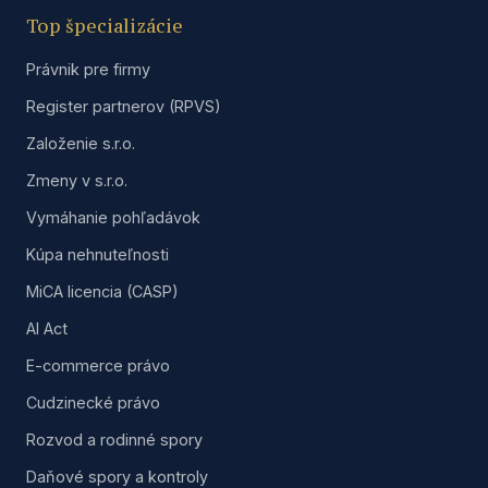
Top špecializácie
Právnik pre firmy
Register partnerov (RPVS)
Založenie s.r.o.
Zmeny v s.r.o.
Vymáhanie pohľadávok
Kúpa nehnuteľnosti
MiCA licencia (CASP)
AI Act
E-commerce právo
Cudzinecké právo
Rozvod a rodinné spory
Daňové spory a kontroly