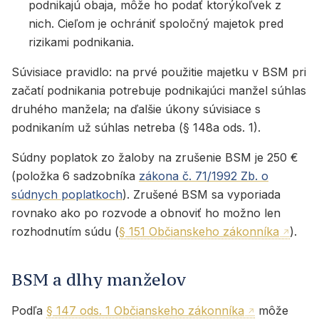
podnikajú obaja, môže ho podať ktorýkoľvek z
nich. Cieľom je ochrániť spoločný majetok pred
rizikami podnikania.
Súvisiace pravidlo: na prvé použitie majetku v BSM pri
začatí podnikania potrebuje podnikajúci manžel súhlas
druhého manžela; na ďalšie úkony súvisiace s
podnikaním už súhlas netreba (§ 148a ods. 1).
Súdny poplatok zo žaloby na zrušenie BSM je 250 €
(položka 6 sadzobníka
zákona č. 71/1992 Zb. o
súdnych poplatkoch
). Zrušené BSM sa vyporiada
rovnako ako po rozvode a obnoviť ho možno len
rozhodnutím súdu (
§ 151 Občianskeho zákonníka
).
BSM a dlhy manželov
Podľa
§ 147 ods. 1 Občianskeho zákonníka
môže