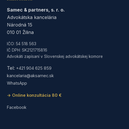
Samec & partners, s. r. o.
Advokátska kancelária
Národná 15
010 01 Žilina
IČO: 54 518 563
IČ DPH: SK2121715816
Advokáti zapísaní v Slovenskej advokátskej komore
Tel:
+421 904 625 859
kancelaria@aksamec.sk
WhatsApp
→ Online konzultácia 80 €
Facebook