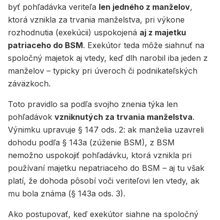
byť pohľadávka veriteľa
len jedného z manželov
,
ktorá vznikla za trvania manželstva, pri výkone
rozhodnutia (exekúcii) uspokojená
aj z majetku
patriaceho do BSM
. Exekútor teda môže siahnuť na
spoločný majetok aj vtedy, keď dlh narobil iba jeden z
manželov – typicky pri úveroch či podnikateľských
záväzkoch.
Toto pravidlo sa podľa svojho znenia týka len
pohľadávok
vzniknutých za trvania manželstva
.
Výnimku upravuje § 147 ods. 2: ak manželia uzavreli
dohodu podľa § 143a (zúženie BSM), z BSM
nemožno uspokojiť pohľadávku, ktorá vznikla pri
používaní majetku nepatriaceho do BSM – aj tu však
platí, že dohoda pôsobí voči veriteľovi len vtedy, ak
mu bola známa (§ 143a ods. 3).
Ako postupovať, keď exekútor siahne na spoločný