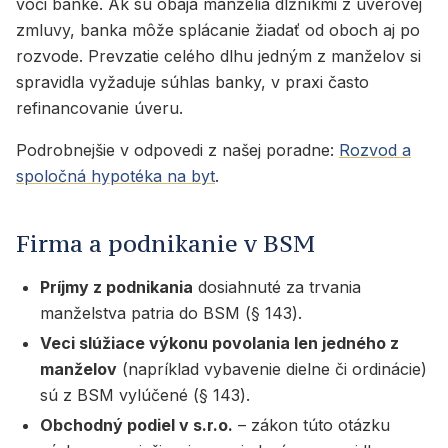
voči banke. Ak sú obaja manželia dlžníkmi z úverovej
zmluvy, banka môže splácanie žiadať od oboch aj po
rozvode. Prevzatie celého dlhu jedným z manželov si
spravidla vyžaduje súhlas banky, v praxi často
refinancovanie úveru.
Podrobnejšie v odpovedi z našej poradne:
Rozvod a
spoločná hypotéka na byt
.
Firma a podnikanie v BSM
Príjmy z podnikania
dosiahnuté za trvania
manželstva patria do BSM (§ 143).
Veci slúžiace výkonu povolania len jedného z
manželov
(napríklad vybavenie dielne či ordinácie)
sú z BSM vylúčené (§ 143).
Obchodný podiel v s.r.o.
– zákon túto otázku