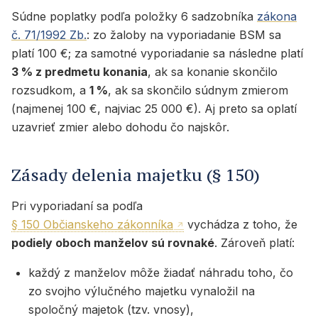
Súdne poplatky podľa položky 6 sadzobníka
zákona
č. 71/1992 Zb.
: zo žaloby na vyporiadanie BSM sa
platí 100 €; za samotné vyporiadanie sa následne platí
3 % z predmetu konania
, ak sa konanie skončilo
rozsudkom, a
1 %
, ak sa skončilo súdnym zmierom
(najmenej 100 €, najviac 25 000 €). Aj preto sa oplatí
uzavrieť zmier alebo dohodu čo najskôr.
Zásady delenia majetku (§ 150)
Pri vyporiadaní sa podľa
§ 150 Občianskeho zákonníka
vychádza z toho, že
podiely oboch manželov sú rovnaké
. Zároveň platí:
každý z manželov môže žiadať náhradu toho, čo
zo svojho výlučného majetku vynaložil na
spoločný majetok (tzv. vnosy),