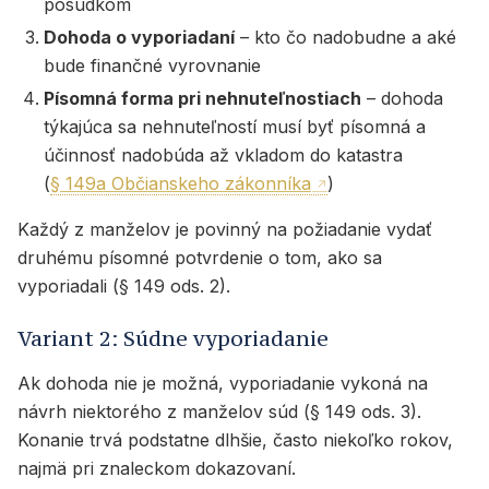
posudkom
Dohoda o vyporiadaní
– kto čo nadobudne a aké
bude finančné vyrovnanie
Písomná forma pri nehnuteľnostiach
– dohoda
týkajúca sa nehnuteľností musí byť písomná a
účinnosť nadobúda až vkladom do katastra
(
§ 149a Občianskeho zákonníka
)
Každý z manželov je povinný na požiadanie vydať
druhému písomné potvrdenie o tom, ako sa
vyporiadali (§ 149 ods. 2).
Variant 2: Súdne vyporiadanie
Ak dohoda nie je možná, vyporiadanie vykoná na
návrh niektorého z manželov súd (§ 149 ods. 3).
Konanie trvá podstatne dlhšie, často niekoľko rokov,
najmä pri znaleckom dokazovaní.