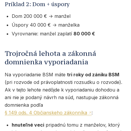
Príklad 2: Dom + úspory
Dom 200 000 € → manžel
Úspory 40 000 € → manželka
Vyrovnanie: manžel zaplatí
80 000 €
Trojročná lehota a zákonná
domnienka vyporiadania
Na vyporiadanie BSM máte
tri roky od zániku BSM
(pri rozvode od právoplatnosti rozsudku o rozvode).
Ak v tejto lehote nedôjde k vyporiadaniu dohodou a
ani nie je podaný návrh na súd, nastupuje zákonná
domnienka podľa
§ 149 ods. 4 Občianskeho zákonníka
:
hnuteľné veci
pripadnú tomu z manželov, ktorý