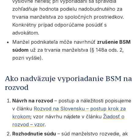
výslovne nerieši; pri vyporiadaní sa spravidla
zohľadňuje hodnota podielu nadobudnutého za
trvania manželstva zo spoločných prostriedkov.
Konkrétny prípad odporúčame posúdiť s
advokátom.
Manžel podnikateľa môže navrhnúť
zrušenie BSM
súdom
už za trvania manželstva (§ 148a ods. 2,
pozri vyššie).
Ako nadväzuje vyporiadanie BSM na
rozvod
Návrh na rozvod
– postup a náležitosti popisujeme
v článku
Rozvod na Slovensku – postup krok za
krokom
; vzor návrhu nájdete v článku
Žiadosť o
rozvod – vzor
.
Rozhodnutie súdu
– súd manželstvo rozvedie, ak