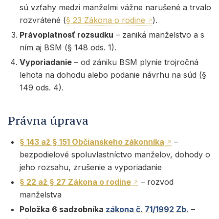
sú vzťahy medzi manželmi vážne narušené a trvalo
rozvrátené (
§ 23 Zákona o rodine
).
Právoplatnosť rozsudku
– zaniká manželstvo a s
ním aj BSM (§ 148 ods. 1).
Vyporiadanie
– od zániku BSM plynie trojročná
lehota na dohodu alebo podanie návrhu na súd (§
149 ods. 4).
Právna úprava
§ 143 až § 151 Občianskeho zákonníka
–
bezpodielové spoluvlastníctvo manželov, dohody o
jeho rozsahu, zrušenie a vyporiadanie
§ 22 až § 27 Zákona o rodine
– rozvod
manželstva
Položka 6 sadzobníka
zákona č. 71/1992 Zb.
–