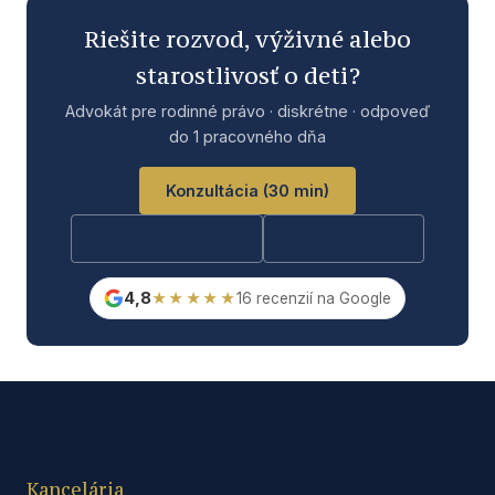
Riešite rozvod, výživné alebo
starostlivosť o deti?
Advokát pre rodinné právo · diskrétne · odpoveď
do 1 pracovného dňa
Konzultácia (30 min)
Bezplatná otázka
Rýchla otázka
4,8
★★★★★
16 recenzií na Google
Kancelária