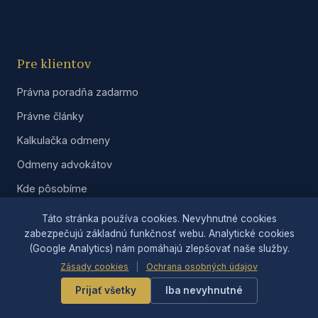
Pre klientov
Právna poradňa zadarmo
Právne články
Kalkulačka odmeny
Odmeny advokátov
Kde pôsobíme
Vzory zmlúv
Táto stránka používa cookies. Nevyhnutné cookies
zabezpečujú základnú funkčnosť webu. Analytické cookies
Online právna konzultácia
(Google Analytics) nám pomáhajú zlepšovať naše služby.
Časté otázky
Zásady cookies
|
Ochrana osobných údajov
Ostatné služby
Prijať všetky
Iba nevyhnutné
Informácie o kancelárii