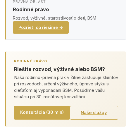
PRÁVNA OBLASŤ
Rodinné právo
Rozvod, výživné, starostlivosť o deti, BSM
Pozrieť, čo riešime →
RODINNÉ PRÁVO
Riešite rozvod, výživné alebo BSM?
Naša rodinno-právna prax v Žiline zastupuje klientov
pri rozvodoch, určení výživného, úprave styku s
dieťaťom aj vyporiadaní BSM. Posúdime vašu
situáciu pri 30-minútovej konzultácii.
Konzultácia (30 min)
Naše služby