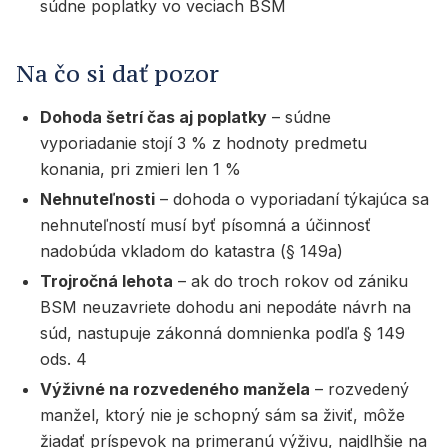
súdne poplatky vo veciach BSM
Na čo si dať pozor
Dohoda šetrí čas aj poplatky
– súdne
vyporiadanie stojí 3 % z hodnoty predmetu
konania, pri zmieri len 1 %
Nehnuteľnosti
– dohoda o vyporiadaní týkajúca sa
nehnuteľností musí byť písomná a účinnosť
nadobúda vkladom do katastra (§ 149a)
Trojročná lehota
– ak do troch rokov od zániku
BSM neuzavriete dohodu ani nepodáte návrh na
súd, nastupuje zákonná domnienka podľa § 149
ods. 4
Výživné na rozvedeného manžela
– rozvedený
manžel, ktorý nie je schopný sám sa živiť, môže
žiadať príspevok na primeranú výživu, najdlhšie na