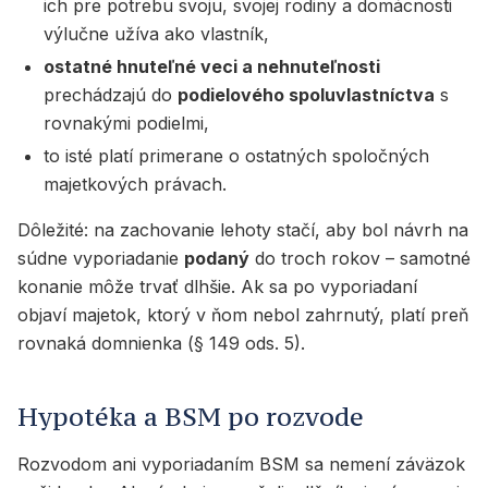
ich pre potrebu svoju, svojej rodiny a domácnosti
výlučne užíva ako vlastník,
ostatné hnuteľné veci a nehnuteľnosti
prechádzajú do
podielového spoluvlastníctva
s
rovnakými podielmi,
to isté platí primerane o ostatných spoločných
majetkových právach.
Dôležité: na zachovanie lehoty stačí, aby bol návrh na
súdne vyporiadanie
podaný
do troch rokov – samotné
konanie môže trvať dlhšie. Ak sa po vyporiadaní
objaví majetok, ktorý v ňom nebol zahrnutý, platí preň
rovnaká domnienka (§ 149 ods. 5).
Hypotéka a BSM po rozvode
Rozvodom ani vyporiadaním BSM sa nemení záväzok