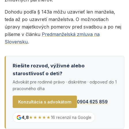
Dohodu podľa § 143a môžu uzavrieť len manželia,
teda až po uzavretí manželstva. O možnostiach
úpravy majetkových pomerov pred svadbou a po nej
píšeme v článku
Predmanželská zmluva na
Slovensku
.
Riešite rozvod, výživné alebo
starostlivosť o deti?
Advokát pre rodinné právo · diskrétne · odpoveď do 1
pracovného dňa
0904 625 859
Konzultácia s advokátom
4,8
★★★★★
16 recenzií na Google