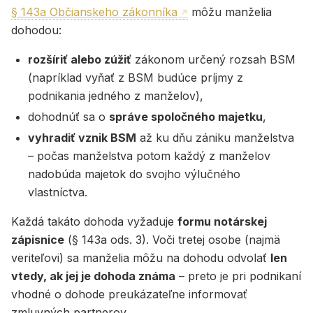
§ 143a Občianskeho zákonníka
môžu manželia
dohodou:
rozšíriť alebo zúžiť
zákonom určený rozsah BSM
(napríklad vyňať z BSM budúce príjmy z
podnikania jedného z manželov),
dohodnúť sa o
správe spoločného majetku
,
vyhradiť vznik BSM
až ku dňu zániku manželstva
– počas manželstva potom každý z manželov
nadobúda majetok do svojho výlučného
vlastníctva.
Každá takáto dohoda vyžaduje
formu notárskej
zápisnice
(§ 143a ods. 3). Voči tretej osobe (najmä
veriteľovi) sa manželia môžu na dohodu odvolať
len
vtedy, ak jej je dohoda známa
– preto je pri podnikaní
vhodné o dohode preukázateľne informovať
zmluvných partnerov.