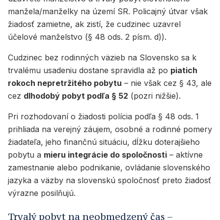
manžela/manželky na území SR. Policajný útvar však
žiadosť zamietne, ak zistí, že cudzinec uzavrel
účelové manželstvo (§ 48 ods. 2 písm. d)).
Cudzinec bez rodinných väzieb na Slovensko sa k
trvalému usadeniu dostane spravidla až po
piatich
rokoch nepretržitého pobytu
– nie však cez § 43, ale
cez
dlhodobý pobyt podľa § 52
(pozri nižšie).
Pri rozhodovaní o žiadosti polícia podľa § 48 ods. 1
prihliada na verejný záujem, osobné a rodinné pomery
žiadateľa, jeho finančnú situáciu, dĺžku doterajšieho
pobytu a
mieru integrácie do spoločnosti
– aktívne
zamestnanie alebo podnikanie, ovládanie slovenského
jazyka a väzby na slovenskú spoločnosť preto žiadosť
výrazne posilňujú.
Trvalý pobyt na neobmedzený čas –