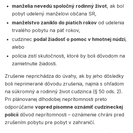
manželia nevedú spoločný rodinný život
, ak bol
pobyt udelený manželovi občana SR,
manželstvo zaniklo do piatich rokov
od udelenia
trvalého pobytu na päť rokov,
cudzinec
podal žiadosť o pomoc v hmotnej núdzi
,
alebo
polícia zistí skutočnosti, ktoré by boli dôvodom na
zamietnutie žiadosti.
Zrušenie neprichádza do úvahy, ak by jeho dôsledky
boli neprimerané dôvodu zrušenia, najmä s ohľadom
na súkromný a rodinný život cudzinca (§ 50 ods. 2).
Pri plánovanej dlhodobej neprítomnosti preto
odporúčame
vopred písomne oznámiť cudzineckej
polícii
dôvod neprítomnosti – oznámenie chráni pred
zrušením pobytu pre pobyt v zahraničí.