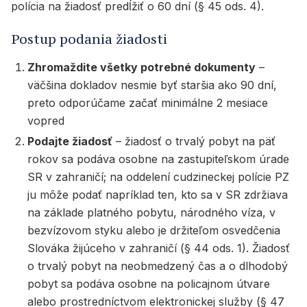
polícia na žiadosť predĺžiť o 60 dní (§ 45 ods. 4).
Postup podania žiadosti
Zhromaždite všetky potrebné dokumenty
–
väčšina dokladov nesmie byť staršia ako 90 dní,
preto odporúčame začať minimálne 2 mesiace
vopred
Podajte žiadosť
– žiadosť o trvalý pobyt na päť
rokov sa podáva osobne na zastupiteľskom úrade
SR v zahraničí; na oddelení cudzineckej polície PZ
ju môže podať napríklad ten, kto sa v SR zdržiava
na základe platného pobytu, národného víza, v
bezvízovom styku alebo je držiteľom osvedčenia
Slováka žijúceho v zahraničí (§ 44 ods. 1). Žiadosť
o trvalý pobyt na neobmedzený čas a o dlhodobý
pobyt sa podáva osobne na policajnom útvare
alebo prostredníctvom elektronickej služby (§ 47