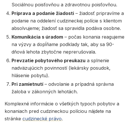
Sociálnou poisťovňou a zdravotnou poisťovňou.
Príprava a podanie žiadosti
– žiadosť pripravíme a
podanie na oddelení cudzineckej polície s klientom
absolvujeme; žiadosť sa spravidla podáva osobne.
Komunikácia s úradom
– počas konania reagujeme
na výzvy a dopĺňame podklady tak, aby sa 90-
dňová lehota zbytočne neprerušovala.
Prevzatie pobytového preukazu
a splnenie
nadväzujúcich povinností (lekársky posudok,
hlásenie pobytu).
Pri zamietnutí
– odvolanie a prípadná správna
žaloba v zákonných lehotách.
Komplexné informácie o všetkých typoch pobytov a
konaniach pred cudzineckou políciou nájdete na
stránke
cudzinecké právo
.