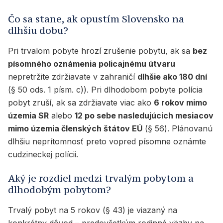
Čo sa stane, ak opustím Slovensko na
dlhšiu dobu?
Pri trvalom pobyte hrozí zrušenie pobytu, ak sa
bez
písomného oznámenia policajnému útvaru
nepretržite zdržiavate v zahraničí
dlhšie ako 180 dní
(§ 50 ods. 1 písm. c)). Pri dlhodobom pobyte polícia
pobyt zruší, ak sa zdržiavate viac ako
6 rokov mimo
územia SR
alebo
12 po sebe nasledujúcich mesiacov
mimo územia členských štátov EÚ
(§ 56). Plánovanú
dlhšiu neprítomnosť preto vopred písomne oznámte
cudzineckej polícii.
Aký je rozdiel medzi trvalým pobytom a
dlhodobým pobytom?
Trvalý pobyt na 5 rokov (§ 43) je viazaný na