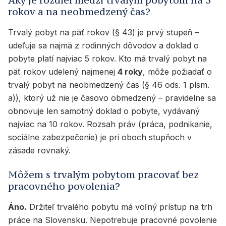
Aký je rozdiel medzi trvalým pobytom na 5
rokov a na neobmedzený čas?
Trvalý pobyt na päť rokov (§ 43) je prvý stupeň –
udeľuje sa najmä z rodinných dôvodov a doklad o
pobyte platí najviac 5 rokov. Kto má trvalý pobyt na
päť rokov udelený najmenej
4 roky
, môže požiadať o
trvalý pobyt na neobmedzený čas (§ 46 ods. 1 písm.
a)), ktorý už nie je časovo obmedzený – pravidelne sa
obnovuje len samotný doklad o pobyte, vydávaný
najviac na 10 rokov. Rozsah práv (práca, podnikanie,
sociálne zabezpečenie) je pri oboch stupňoch v
zásade rovnaký.
Môžem s trvalým pobytom pracovať bez
pracovného povolenia?
Áno.
Držiteľ trvalého pobytu má voľný prístup na trh
práce na Slovensku. Nepotrebuje pracovné povolenie