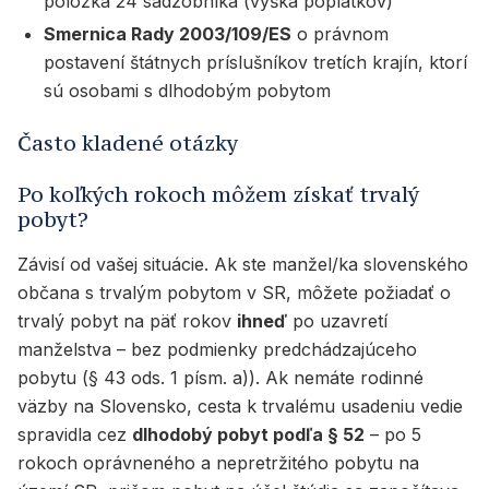
položka 24 sadzobníka (výška poplatkov)
Smernica Rady 2003/109/ES
o právnom
postavení štátnych príslušníkov tretích krajín, ktorí
sú osobami s dlhodobým pobytom
Často kladené otázky
Po koľkých rokoch môžem získať trvalý
pobyt?
Závisí od vašej situácie. Ak ste manžel/ka slovenského
občana s trvalým pobytom v SR, môžete požiadať o
trvalý pobyt na päť rokov
ihneď
po uzavretí
manželstva – bez podmienky predchádzajúceho
pobytu (§ 43 ods. 1 písm. a)). Ak nemáte rodinné
väzby na Slovensko, cesta k trvalému usadeniu vedie
spravidla cez
dlhodobý pobyt podľa § 52
– po 5
rokoch oprávneného a nepretržitého pobytu na