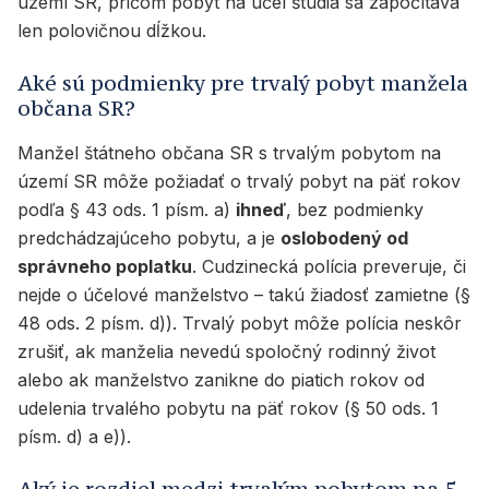
území SR, pričom pobyt na účel štúdia sa započítava
len polovičnou dĺžkou.
Aké sú podmienky pre trvalý pobyt manžela
občana SR?
Manžel štátneho občana SR s trvalým pobytom na
území SR môže požiadať o trvalý pobyt na päť rokov
podľa § 43 ods. 1 písm. a)
ihneď
, bez podmienky
predchádzajúceho pobytu, a je
oslobodený od
správneho poplatku
. Cudzinecká polícia preveruje, či
nejde o účelové manželstvo – takú žiadosť zamietne (§
48 ods. 2 písm. d)). Trvalý pobyt môže polícia neskôr
zrušiť, ak manželia nevedú spoločný rodinný život
alebo ak manželstvo zanikne do piatich rokov od
udelenia trvalého pobytu na päť rokov (§ 50 ods. 1
písm. d) a e)).