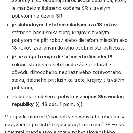
zvereným do osobnej starostlivosti cudzinca, ktorý
je manželom štátneho občana SR s trvalým
pobytom na území SR,
je slobodným dieťaťom mladším ako 18 rokov
štátneho príslušníka tretej krajiny s trvalým
pobytom na päť rokov alebo dieťaťom mladším ako
18 rokov zvereným do jeho osobnej starostlivosti,
je nezaopatreným dieťaťom starším ako 18
rokov
, ktoré sa o seba nedokáže postarať z
dôvodu dlhodobého nepriaznivého zdravotného
stavu, štátneho príslušníka tretej krajiny s trvalým
pobytom,
alebo ak je udelenie pobytu
v záujme Slovenskej
republiky
(§ 43 ods. 1 písm. e)).
V prípade manžela/manželky slovenského občana sa
nevyžaduje predchádzajúci pobyt na území SR – stačí
uzavreté manželstvo a trvalý pobyt slovenského