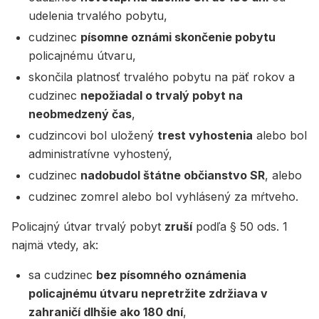
udelenia trvalého pobytu,
cudzinec
písomne oznámi skončenie pobytu
policajnému útvaru,
skončila platnosť trvalého pobytu na päť rokov a
cudzinec
nepožiadal o trvalý pobyt na
neobmedzený čas
,
cudzincovi bol uložený
trest vyhostenia
alebo bol
administratívne vyhostený,
cudzinec
nadobudol štátne občianstvo SR
, alebo
cudzinec zomrel alebo bol vyhlásený za mŕtveho.
Policajný útvar trvalý pobyt
zruší
podľa § 50 ods. 1
najmä vtedy, ak:
sa cudzinec
bez písomného oznámenia
policajnému útvaru nepretržite zdržiava v
zahraničí dlhšie ako 180 dní
,