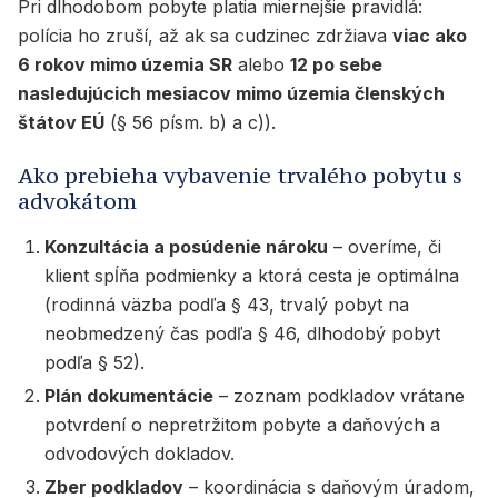
Pri dlhodobom pobyte platia miernejšie pravidlá:
polícia ho zruší, až ak sa cudzinec zdržiava
viac ako
6 rokov mimo územia SR
alebo
12 po sebe
nasledujúcich mesiacov mimo územia členských
štátov EÚ
(§ 56 písm. b) a c)).
Ako prebieha vybavenie trvalého pobytu s
advokátom
Konzultácia a posúdenie nároku
– overíme, či
klient spĺňa podmienky a ktorá cesta je optimálna
(rodinná väzba podľa § 43, trvalý pobyt na
neobmedzený čas podľa § 46, dlhodobý pobyt
podľa § 52).
Plán dokumentácie
– zoznam podkladov vrátane
potvrdení o nepretržitom pobyte a daňových a
odvodových dokladov.
Zber podkladov
– koordinácia s daňovým úradom,