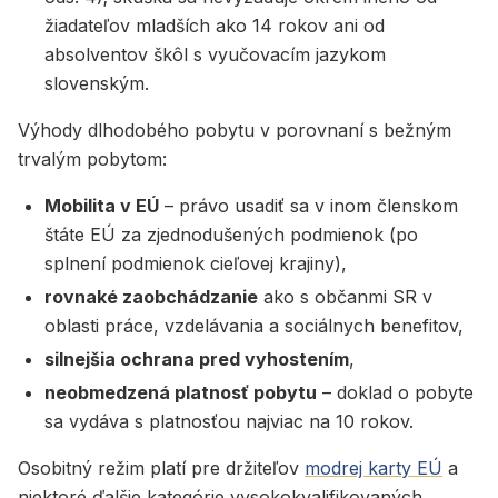
žiadateľov mladších ako 14 rokov ani od
absolventov škôl s vyučovacím jazykom
slovenským.
Výhody dlhodobého pobytu v porovnaní s bežným
trvalým pobytom:
Mobilita v EÚ
– právo usadiť sa v inom členskom
štáte EÚ za zjednodušených podmienok (po
splnení podmienok cieľovej krajiny),
rovnaké zaobchádzanie
ako s občanmi SR v
oblasti práce, vzdelávania a sociálnych benefitov,
silnejšia ochrana pred vyhostením
,
neobmedzená platnosť pobytu
– doklad o pobyte
sa vydáva s platnosťou najviac na 10 rokov.
Osobitný režim platí pre držiteľov
modrej karty EÚ
a
niektoré ďalšie kategórie vysokokvalifikovaných