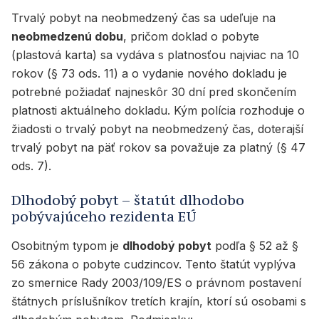
Trvalý pobyt na neobmedzený čas sa udeľuje na
neobmedzenú dobu
, pričom doklad o pobyte
(plastová karta) sa vydáva s platnosťou najviac na 10
rokov (§ 73 ods. 11) a o vydanie nového dokladu je
potrebné požiadať najneskôr 30 dní pred skončením
platnosti aktuálneho dokladu. Kým polícia rozhoduje o
žiadosti o trvalý pobyt na neobmedzený čas, doterajší
trvalý pobyt na päť rokov sa považuje za platný (§ 47
ods. 7).
Dlhodobý pobyt – štatút dlhodobo
pobývajúceho rezidenta EÚ
Osobitným typom je
dlhodobý pobyt
podľa § 52 až §
56 zákona o pobyte cudzincov. Tento štatút vyplýva
zo smernice Rady 2003/109/ES o právnom postavení
štátnych príslušníkov tretích krajín, ktorí sú osobami s