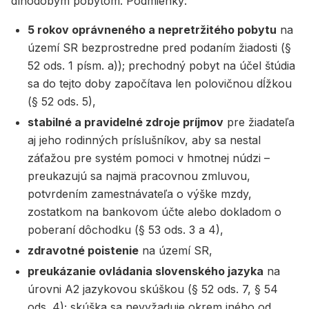
dlhodobým pobytom. Podmienky:
5 rokov oprávneného a nepretržitého pobytu
na
území SR bezprostredne pred podaním žiadosti (§
52 ods. 1 písm. a)); prechodný pobyt na účel štúdia
sa do tejto doby započítava len polovičnou dĺžkou
(§ 52 ods. 5),
stabilné a pravidelné zdroje príjmov
pre žiadateľa
aj jeho rodinných príslušníkov, aby sa nestal
záťažou pre systém pomoci v hmotnej núdzi –
preukazujú sa najmä pracovnou zmluvou,
potvrdením zamestnávateľa o výške mzdy,
zostatkom na bankovom účte alebo dokladom o
poberaní dôchodku (§ 53 ods. 3 a 4),
zdravotné poistenie
na území SR,
preukázanie ovládania slovenského jazyka
na
úrovni A2 jazykovou skúškou (§ 52 ods. 7, § 54
ods. 4); skúška sa nevyžaduje okrem iného od