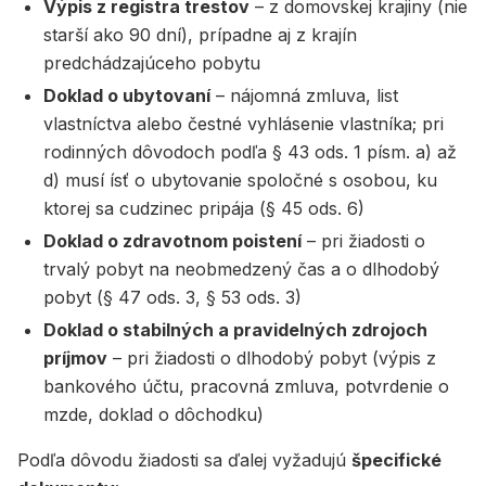
Výpis z registra trestov
– z domovskej krajiny (nie
starší ako 90 dní), prípadne aj z krajín
predchádzajúceho pobytu
Doklad o ubytovaní
– nájomná zmluva, list
vlastníctva alebo čestné vyhlásenie vlastníka; pri
rodinných dôvodoch podľa § 43 ods. 1 písm. a) až
d) musí ísť o ubytovanie spoločné s osobou, ku
ktorej sa cudzinec pripája (§ 45 ods. 6)
Doklad o zdravotnom poistení
– pri žiadosti o
trvalý pobyt na neobmedzený čas a o dlhodobý
pobyt (§ 47 ods. 3, § 53 ods. 3)
Doklad o stabilných a pravidelných zdrojoch
príjmov
– pri žiadosti o dlhodobý pobyt (výpis z
bankového účtu, pracovná zmluva, potvrdenie o
mzde, doklad o dôchodku)
Podľa dôvodu žiadosti sa ďalej vyžadujú
špecifické