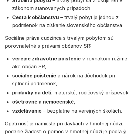
Stabilita pobytu
– trvalý pobyt sa zrušuje len v
zákonom stanovených prípadoch
Cesta k občianstvu
– trvalý pobyt je jednou z
podmienok na získanie slovenského občianstva
Sociálne práva cudzinca s trvalým pobytom sú
porovnateľné s právami občanov SR:
verejné zdravotné poistenie
v rovnakom režime
ako občan SR,
sociálne poistenie
a nárok na dôchodok pri
splnení podmienok,
prídavky na deti
, materské, rodičovský príspevok,
ošetrovné a nemocenské
,
vzdelávanie
– bezplatne na verejných školách.
Opatrnosť je namieste pri dávkach v hmotnej núdzi:
podanie žiadosti o pomoc v hmotnej núdzi je podľa §