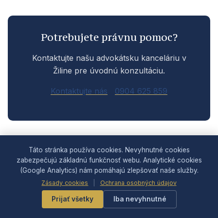
Potrebujete právnu pomoc?
Kontaktujte našu advokátsku kanceláriu v
Žiline pre úvodnú konzultáciu.
Kontaktujte nás
0904 625 859
Táto stránka používa cookies. Nevyhnutné cookies
PRÁVNA OBLASŤ
zabezpečujú základnú funkčnosť webu. Analytické cookies
Občianske právo
(Google Analytics) nám pomáhajú zlepšovať naše služby.
Zmluvy, nehnuteľnosti, náhrada škody, dedičstvo
Zásady cookies
|
Ochrana osobných údajov
Pozrieť, čo riešime →
Prijať všetky
Iba nevyhnutné