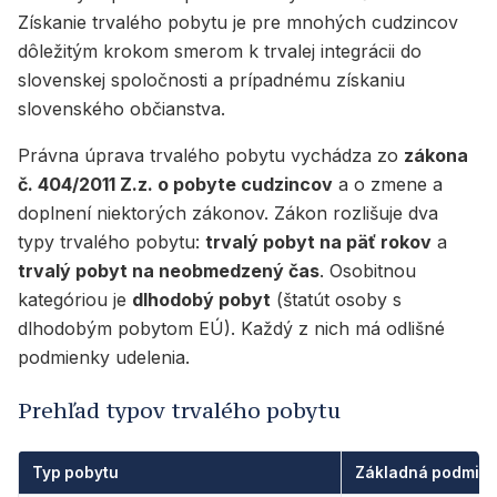
Získanie trvalého pobytu je pre mnohých cudzincov
dôležitým krokom smerom k trvalej integrácii do
slovenskej spoločnosti a prípadnému získaniu
slovenského občianstva.
Právna úprava trvalého pobytu vychádza zo
zákona
č. 404/2011 Z.z. o pobyte cudzincov
a o zmene a
doplnení niektorých zákonov. Zákon rozlišuje dva
typy trvalého pobytu:
trvalý pobyt na päť rokov
a
trvalý pobyt na neobmedzený čas
. Osobitnou
kategóriou je
dlhodobý pobyt
(štatút osoby s
dlhodobým pobytom EÚ). Každý z nich má odlišné
podmienky udelenia.
Prehľad typov trvalého pobytu
Typ pobytu
Základná podmie