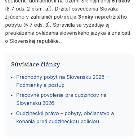
spoločnej domácnosti na území SR najmenej
5 rokov
(§ 7 ods. 2 písm. a)). Držiteľ osvedčenia Slováka
žijúceho v zahraničí potrebuje
3 roky
nepretržitého
pobytu (§ 7 ods. 3). Spravidla sa vyžaduje aj
preukázanie ovládania slovenského jazyka a znalostí
o Slovenskej republike.
Súvisiace články
Prechodný pobyt na Slovensku 2026 –
Podmienky a postup
Pracovné povolenie pre cudzincov na
Slovensku 2026
Cudzinecké právo – pobyty, občianstvo a
konania pred cudzineckou políciou