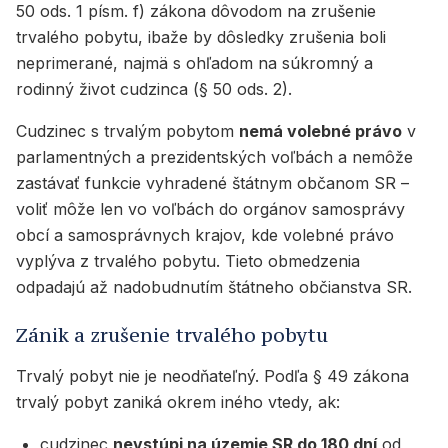
50 ods. 1 písm. f) zákona dôvodom na zrušenie
trvalého pobytu, ibaže by dôsledky zrušenia boli
neprimerané, najmä s ohľadom na súkromný a
rodinný život cudzinca (§ 50 ods. 2).
Cudzinec s trvalým pobytom
nemá volebné právo
v
parlamentných a prezidentských voľbách a nemôže
zastávať funkcie vyhradené štátnym občanom SR –
voliť môže len vo voľbách do orgánov samosprávy
obcí a samosprávnych krajov, kde volebné právo
vyplýva z trvalého pobytu. Tieto obmedzenia
odpadajú až nadobudnutím štátneho občianstva SR.
Zánik a zrušenie trvalého pobytu
Trvalý pobyt nie je neodňateľný. Podľa § 49 zákona
trvalý pobyt zaniká okrem iného vtedy, ak:
cudzinec
nevstúpi na územie SR do 180 dní
od