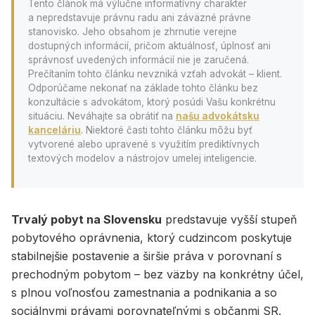
Tento článok má výlučne informatívny charakter
a nepredstavuje právnu radu ani záväzné právne
stanovisko. Jeho obsahom je zhrnutie verejne
dostupných informácií, pričom aktuálnosť, úplnosť ani
správnosť uvedených informácií nie je zaručená.
Prečítaním tohto článku nevzniká vzťah advokát – klient.
Odporúčame nekonať na základe tohto článku bez
konzultácie s advokátom, ktorý posúdi Vašu konkrétnu
situáciu. Neváhajte sa obrátiť na
našu advokátsku
kanceláriu
. Niektoré časti tohto článku môžu byť
vytvorené alebo upravené s využitím prediktívnych
textových modelov a nástrojov umelej inteligencie.
Trvalý pobyt na Slovensku
predstavuje vyšší stupeň
pobytového oprávnenia, ktorý cudzincom poskytuje
stabilnejšie postavenie a širšie práva v porovnaní s
prechodným pobytom – bez väzby na konkrétny účel,
s plnou voľnosťou zamestnania a podnikania a so
sociálnymi právami porovnateľnými s občanmi SR.