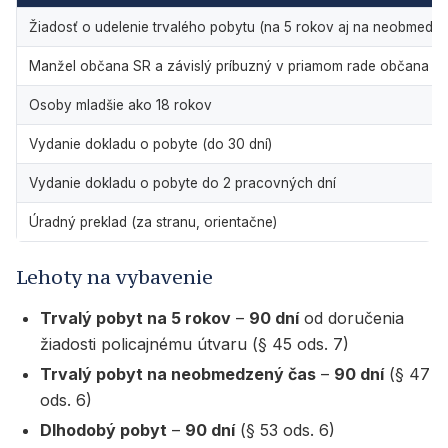
Žiadosť o udelenie trvalého pobytu (na 5 rokov aj na neobmedz
Manžel občana SR a závislý príbuzný v priamom rade občana SR (
Osoby mladšie ako 18 rokov
Vydanie dokladu o pobyte (do 30 dní)
Vydanie dokladu o pobyte do 2 pracovných dní
Úradný preklad (za stranu, orientačne)
Lehoty na vybavenie
Trvalý pobyt na 5 rokov
–
90 dní
od doručenia
žiadosti policajnému útvaru (§ 45 ods. 7)
Trvalý pobyt na neobmedzený čas
–
90 dní
(§ 47
ods. 6)
Dlhodobý pobyt
–
90 dní
(§ 53 ods. 6)