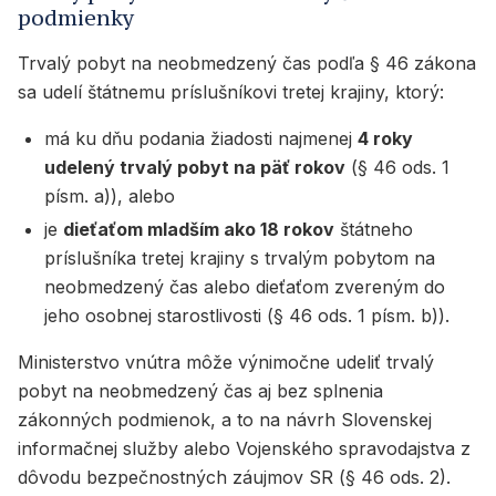
podmienky
Trvalý pobyt na neobmedzený čas podľa § 46 zákona
sa udelí štátnemu príslušníkovi tretej krajiny, ktorý:
má ku dňu podania žiadosti najmenej
4 roky
udelený trvalý pobyt na päť rokov
(§ 46 ods. 1
písm. a)), alebo
je
dieťaťom mladším ako 18 rokov
štátneho
príslušníka tretej krajiny s trvalým pobytom na
neobmedzený čas alebo dieťaťom zvereným do
jeho osobnej starostlivosti (§ 46 ods. 1 písm. b)).
Ministerstvo vnútra môže výnimočne udeliť trvalý
pobyt na neobmedzený čas aj bez splnenia
zákonných podmienok, a to na návrh Slovenskej
informačnej služby alebo Vojenského spravodajstva z
dôvodu bezpečnostných záujmov SR (§ 46 ods. 2).