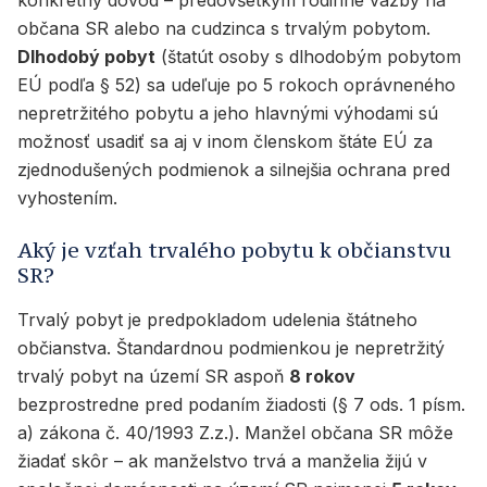
konkrétny dôvod – predovšetkým rodinné väzby na
občana SR alebo na cudzinca s trvalým pobytom.
Dlhodobý pobyt
(štatút osoby s dlhodobým pobytom
EÚ podľa § 52) sa udeľuje po 5 rokoch oprávneného
nepretržitého pobytu a jeho hlavnými výhodami sú
možnosť usadiť sa aj v inom členskom štáte EÚ za
zjednodušených podmienok a silnejšia ochrana pred
vyhostením.
Aký je vzťah trvalého pobytu k občianstvu
SR?
Trvalý pobyt je predpokladom udelenia štátneho
občianstva. Štandardnou podmienkou je nepretržitý
trvalý pobyt na území SR aspoň
8 rokov
bezprostredne pred podaním žiadosti (§ 7 ods. 1 písm.
a) zákona č. 40/1993 Z.z.). Manžel občana SR môže
žiadať skôr – ak manželstvo trvá a manželia žijú v