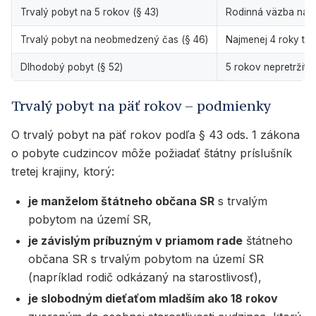
Trvalý pobyt na 5 rokov (§ 43)
Rodinná väzba na o
Trvalý pobyt na neobmedzený čas (§ 46)
Najmenej 4 roky tr
Dlhodobý pobyt (§ 52)
5 rokov nepretržit
Trvalý pobyt na päť rokov – podmienky
O trvalý pobyt na päť rokov podľa § 43 ods. 1 zákona
o pobyte cudzincov môže požiadať štátny príslušník
tretej krajiny, ktorý:
je manželom štátneho občana SR
s trvalým
pobytom na území SR,
je závislým príbuzným v priamom rade
štátneho
občana SR s trvalým pobytom na území SR
(napríklad rodič odkázaný na starostlivosť),
je slobodným dieťaťom mladším ako 18 rokov