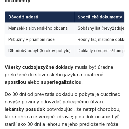
dokumenty
:
Dôvod žiadosti
Špecifické dokumenty
Manžel/ka slovenského občana
Sobášny list (nevyžaduje sa
Príbuzný v priamom rade
Rodný list, matričné dokla
Dlhodobý pobyt (5 rokov pobytu)
Doklady o nepretržitom pob
Všetky cudzojazyčné doklady
musia byť úradne
preložené do slovenského jazyka a opatrené
apostilou
alebo
superlegalizáciou
.
Do 30 dní od prevzatia dokladu o pobyte je cudzinec
navyše povinný odovzdať policajnému útvaru
lekársky posudok
potvrdzujúci, že netrpí chorobou,
ktorá ohrozuje verejné zdravie; posudok nesmie byť
starší ako 30 dní a lehotu na jeho predloženie môže