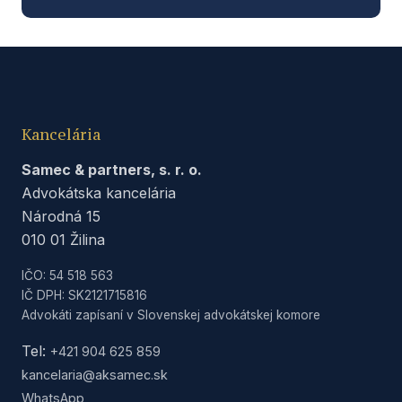
Kancelária
Samec & partners, s. r. o.
Advokátska kancelária
Národná 15
010 01 Žilina
IČO: 54 518 563
IČ DPH: SK2121715816
Advokáti zapísaní v Slovenskej advokátskej komore
Tel:
+421 904 625 859
kancelaria@aksamec.sk
WhatsApp