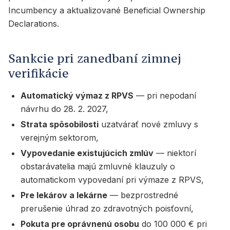
Incumbency a aktualizované Beneficial Ownership
Declarations.
Sankcie pri zanedbaní zimnej
verifikácie
Automatický výmaz z RPVS
— pri nepodaní
návrhu do 28. 2. 2027,
Strata spôsobilosti
uzatvárať nové zmluvy s
verejným sektorom,
Vypovedanie existujúcich zmlúv
— niektorí
obstarávatelia majú zmluvné klauzuly o
automatickom vypovedaní pri výmaze z RPVS,
Pre lekárov a lekárne
— bezprostredné
prerušenie úhrad zo zdravotných poisťovní,
Pokuta pre oprávnenú osobu
do 100 000 € pri