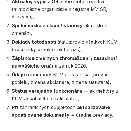
Aktuálny výpis z OR
alebo iného registra
(mimovládne organizácie z registra MV SR,
družstvá),
Spoločenskú zmluvu / stanovy
ak došlo k
zmenám,
Doklady totožnosti
štatutárov a všetkých KÚV
(občiansky preukaz alebo pas),
Zápisnice z valných zhromaždení / zasadnutí
najvyššieho orgánu
za rok 2026,
Údaje o zmenách
KÚV počas roka (prevod
podielu, zmena akcionára, zmena štatutára),
Status verejného funkcionára
— ak niektorý z
KÚV získal alebo stratil status,
Pri zahraničných subjektoch
aktualizované
apostilované dokumenty
+ úradné preklady.