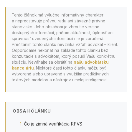
Tento článok má výlučne informatívny charakter
a nepredstavuje právnu radu ani záväzné právne
stanovisko. Jeho obsahom je zhrnutie verejne
dostupných informácií, pričom aktuálnosť, úplnosť ani
správnosť uvedených informácií nie je zaručená.
Prečítaním tohto článku nevzniká vzťah advokát – klient.
Odporúčame nekonať na základe tohto článku bez
konzultácie s advokátom, ktorý posúdi Vašu konkrétnu
situáciu. Neváhajte sa obrátiť na
našu advokátsku
kanceláriu
. Niektoré časti tohto článku môžu byť
vytvorené alebo upravené s využitím prediktívnych
textových modelov a nástrojov umelej inteligencie.
OBSAH ČLÁNKU
Čo je zimná verifikácia RPVS