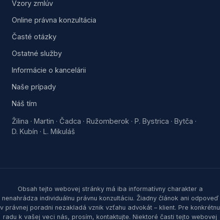
Vzory zmlúv
Online právna konzultácia
Časté otázky
Ostatné služby
Informácie o kancelárii
Naše prípady
Náš tím
Žilina
Martin
Čadca
Ružomberok
P. Bystrica
Bytča
·
·
·
·
·
·
D. Kubín
L. Mikuláš
·
Obsah tejto webovej stránky má iba informatívny charakter a
nenahrádza individuálnu právnu konzultáciu. Žiadny článok ani odpoveď
v právnej poradni nezakladá vznik vzťahu advokát – klient. Pre konkrétnu
radu k vašej veci nás, prosím, kontaktujte. Niektoré časti tejto webovej