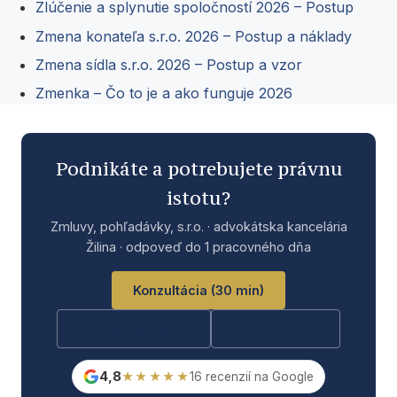
Zlúčenie a splynutie spoločností 2026 – Postup
Zmena konateľa s.r.o. 2026 – Postup a náklady
Zmena sídla s.r.o. 2026 – Postup a vzor
Zmenka – Čo to je a ako funguje 2026
Podnikáte a potrebujete právnu
istotu?
Zmluvy, pohľadávky, s.r.o. · advokátska kancelária
Žilina · odpoveď do 1 pracovného dňa
Konzultácia (30 min)
Bezplatná otázka
Rýchla otázka
4,8
★★★★★
16 recenzií na Google