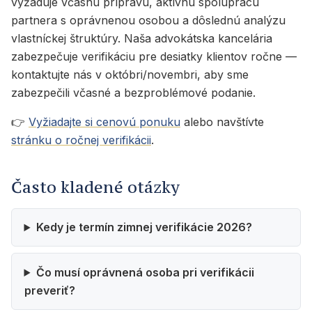
vyžaduje včasnú prípravu, aktívnu spoluprácu
partnera s oprávnenou osobou a dôslednú analýzu
vlastníckej štruktúry. Naša advokátska kancelária
zabezpečuje verifikáciu pre desiatky klientov ročne —
kontaktujte nás v októbri/novembri, aby sme
zabezpečili včasné a bezproblémové podanie.
👉
Vyžiadajte si cenovú ponuku
alebo navštívte
stránku o ročnej verifikácii
.
Často kladené otázky
Kedy je termín zimnej verifikácie 2026?
Čo musí oprávnená osoba pri verifikácii
preveriť?