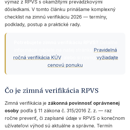
výmaz z RPVS s okamžitými prevádzkovými
dôsledkami. V tomto článku prinášame komplexný
checklist na zimnú verifikáciu 2026 — termíny,
podklady, postup a praktické rady.
Potrebujete zimnú verifikáciu RPVS?
Detailné
informácie nájdete na našej stránke
Pravidelná
ročná verifikácia KÚV
, alebo si rovno
vyžiadajte
cenovú ponuku
.
Čo je zimná verifikácia RPVS
Zimná verifikácia je
zákonná povinnosť oprávnenej
osoby
podľa § 11 zákona č. 315/2016 Z. z. — raz
ročne preveriť, či zapísané údaje v RPVS o konečnom
užívateľovi výhod sú aktuálne a správne. Termín