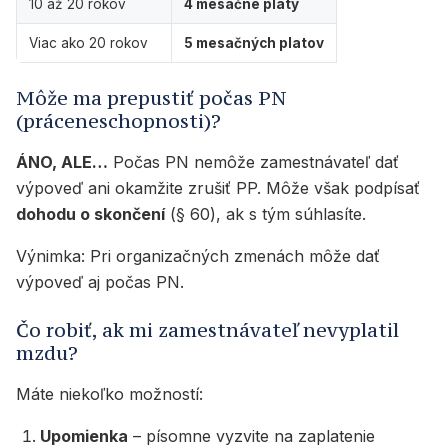
10 až 20 rokov
4 mesačné platy
Viac ako 20 rokov
5 mesačných platov
Môže ma prepustiť počas PN
(práceneschopnosti)?
ÁNO, ALE…
Počas PN nemôže zamestnávateľ dať
výpoveď ani okamžite zrušiť PP. Môže však podpísať
dohodu o skončení
(§ 60), ak s tým súhlasíte.
Výnimka: Pri organizačných zmenách môže dať
výpoveď aj počas PN.
Čo robiť, ak mi zamestnávateľ nevyplatil
mzdu?
Máte niekoľko možností:
Upomienka
– písomne vyzvite na zaplatenie