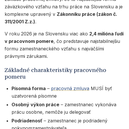
záväzkového vzťahu na trhu práce na Slovensku a je
komplexne upravený v
Zákonníku práce (zákon č.
311/2001 Z.z.)
.
V roku 2026 je na Slovensku viac ako
2,4 milióna ľudí
v pracovnom pomere
, čo predstavuje najstabilnejšiu
formu zamestnaneckého vzťahu s najväčšími
právnymi zárukami.
Základné charakteristiky pracovného
pomeru
Písomná forma
–
pracovná zmluva
MUSÍ byť
uzatvorená písomne
Osobný výkon práce
– zamestnanec vykonáva
prácu osobne, nemôže ju delegovať
Podriadenosť
– zamestnanec je podriadený
pokynomzamestnávateľa