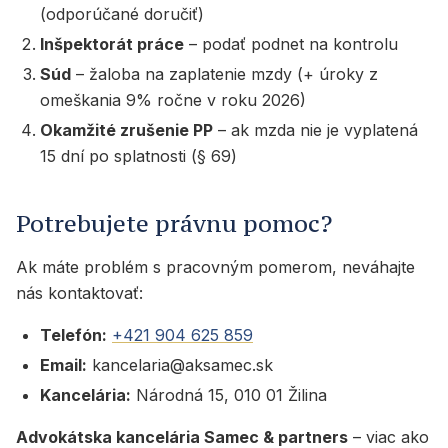
(odporúčané doručiť)
Inšpektorát práce
– podať podnet na kontrolu
Súd
– žaloba na zaplatenie mzdy (+ úroky z
omeškania 9% ročne v roku 2026)
Okamžité zrušenie PP
– ak mzda nie je vyplatená
15 dní po splatnosti (§ 69)
Potrebujete právnu pomoc?
Ak máte problém s pracovným pomerom, neváhajte
nás kontaktovať:
Telefón:
+421 904 625 859
Email:
kancelaria@aksamec.sk
Kancelária:
Národná 15, 010 01 Žilina
Advokátska kancelária Samec & partners
– viac ako