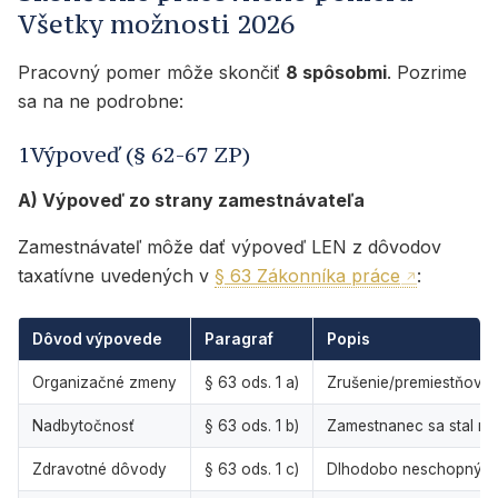
Všetky možnosti 2026
Pracovný pomer môže skončiť
8 spôsobmi
. Pozrime
sa na ne podrobne:
1Výpoveď (§ 62-67 ZP)
A) Výpoveď zo strany zamestnávateľa
Zamestnávateľ môže dať výpoveď LEN z dôvodov
taxatívne uvedených v
§ 63 Zákonníka práce
:
Dôvod výpovede
Paragraf
Popis
Organizačné zmeny
§ 63 ods. 1 a)
Zrušenie/premiestňova
Nadbytočnosť
§ 63 ods. 1 b)
Zamestnanec sa stal n
Zdravotné dôvody
§ 63 ods. 1 c)
Dlhodobo neschopný v