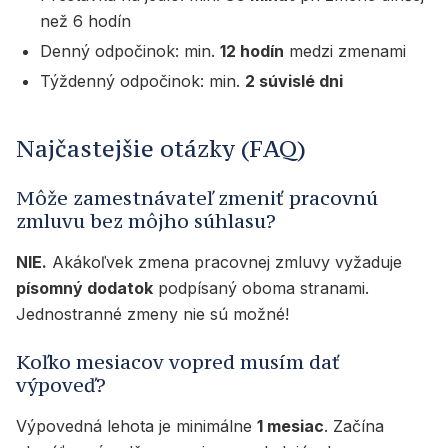
než 6 hodín
Denný odpočinok: min.
12 hodín
medzi zmenami
Týždenný odpočinok: min.
2 súvislé dni
Najčastejšie otázky (FAQ)
Môže zamestnávateľ zmeniť pracovnú
zmluvu bez môjho súhlasu?
NIE.
Akákoľvek zmena pracovnej zmluvy vyžaduje
písomný dodatok
podpísaný oboma stranami.
Jednostranné zmeny nie sú možné!
Koľko mesiacov vopred musím dať
výpoveď?
Výpovedná lehota je minimálne
1 mesiac
. Začína