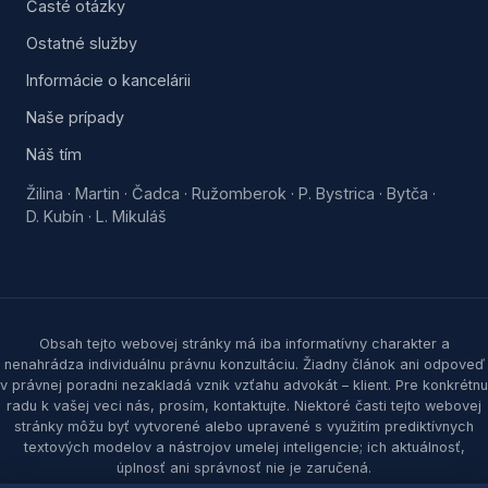
Časté otázky
Ostatné služby
Informácie o kancelárii
Naše prípady
Náš tím
Žilina
Martin
Čadca
Ružomberok
P. Bystrica
Bytča
·
·
·
·
·
·
D. Kubín
L. Mikuláš
·
Obsah tejto webovej stránky má iba informatívny charakter a
nenahrádza individuálnu právnu konzultáciu. Žiadny článok ani odpoveď
v právnej poradni nezakladá vznik vzťahu advokát – klient. Pre konkrétnu
radu k vašej veci nás, prosím, kontaktujte. Niektoré časti tejto webovej
stránky môžu byť vytvorené alebo upravené s využitím prediktívnych
textových modelov a nástrojov umelej inteligencie; ich aktuálnosť,
úplnosť ani správnosť nie je zaručená.