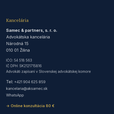
Kancelária
Samec & partners, s. r. o.
Advokátska kancelária
Národná 15
010 01 Žilina
IČO: 54 518 563
IČ DPH: SK2121715816
Advokáti zapísaní v Slovenskej advokátskej komore
Tel:
+421 904 625 859
kancelaria@aksamec.sk
WhatsApp
→ Online konzultácia 80 €