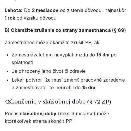
Lehota:
Do
2 mesiacov
od zistenia dôvodu, najneskôr
1 rok
od vzniku dôvodu.
B) Okamžité zrušenie zo strany zamestnanca (§ 69)
Zamestnanec môže okamžite zrušiť PP, ak:
Zamestnávateľ mu nevyplatí mzdu do
15 dní
po
splatnosti
Je ohrozený jeho život či zdravie
Lekár potvrdil, že musí zmeniť pracovné zaradenie
a zamestnávateľ to neurobil do
15 dní
4Skončenie v skúšobnej dobe (§ 72 ZP)
Počas
skúšobnej doby
(max. 3 mesiace) môže
ktorákoľvek strana skončiť PP: