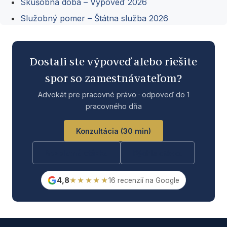
Skúšobná doba – Výpoveď 2026
Služobný pomer – Štátna služba 2026
Dostali ste výpoveď alebo riešite
spor so zamestnávateľom?
Advokát pre pracovné právo · odpoveď do 1
pracovného dňa
Konzultácia (30 min)
Bezplatná otázka
Rýchla otázka
4,8
★★★★★
16 recenzií na Google