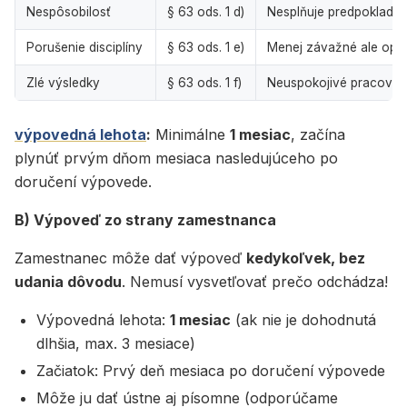
Nespôsobilosť
§ 63 ods. 1 d)
Nesplňuje predpoklady
Porušenie disciplíny
§ 63 ods. 1 e)
Menej závažné ale op
Zlé výsledky
§ 63 ods. 1 f)
Neuspokojivé pracovné
výpovedná lehota
:
Minimálne
1 mesiac
, začína
plynúť prvým dňom mesiaca nasledujúceho po
doručení výpovede.
B) Výpoveď zo strany zamestnanca
Zamestnanec môže dať výpoveď
kedykoľvek, bez
udania dôvodu
. Nemusí vysvetľovať prečo odchádza!
Výpovedná lehota:
1 mesiac
(ak nie je dohodnutá
dlhšia, max. 3 mesiace)
Začiatok: Prvý deň mesiaca po doručení výpovede
Môže ju dať ústne aj písomne (odporúčame