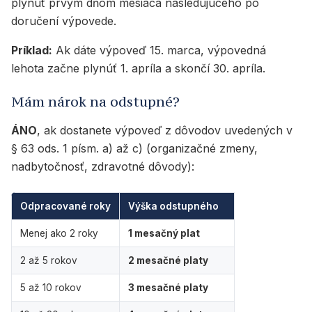
plynúť prvým dňom mesiaca nasledujúceho po
doručení výpovede.
Príklad:
Ak dáte výpoveď 15. marca, výpovedná
lehota začne plynúť 1. apríla a skončí 30. apríla.
Mám nárok na odstupné?
ÁNO
, ak dostanete výpoveď z dôvodov uvedených v
§ 63 ods. 1 písm. a) až c) (organizačné zmeny,
nadbytočnosť, zdravotné dôvody):
Odpracované roky
Výška odstupného
Menej ako 2 roky
1 mesačný plat
2 až 5 rokov
2 mesačné platy
5 až 10 rokov
3 mesačné platy