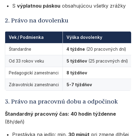
S
výplatnou páskou
obsahujúcou všetky zrážky
2. Právo na dovolenku
Vek / Podmienka
Výška dovolenky
Štandardne
4 týždne
(20 pracovných dní)
Od 33 rokov veku
5 týždňov
(25 pracovných dní)
Pedagogickí zamestnanci
8 týždňov
Zdravotnícki zamestnanci
5-7 týždňov
3. Právo na pracovnú dobu a odpočinok
Štandardný pracovný čas:
40 hodín týždenne
(8h/deň)
Prestávka na jedlo: min.
30 minút
pri zmene dlhšej