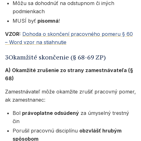
Môžu sa dohodnúť na odstupnom či iných
podmienkach
MUSÍ byť
písomná
!
VZOR:
Dohoda o skončení pracovného pomeru § 60
– Word vzor na stiahnutie
3Okamžité skončenie (§ 68-69 ZP)
A) Okamžité zrušenie zo strany zamestnávateľa (§
68)
Zamestnávateľ môže okamžite zrušiť pracovný pomer,
ak zamestnanec:
Bol
právoplatne odsúdený
za úmyselný trestný
čin
Porušil pracovnú disciplínu
obzvlášť hrubým
spôsobom