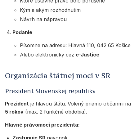
Ktoré ústavné právo bolo porušené
Kým a akým rozhodnutím
Návrh na nápravou
Podanie
Písomne na adresu: Hlavná 110, 042 65 Košice
Alebo elektronicky cez
e-Justice
Organizácia štátnej moci v SR
Prezident Slovenskej republiky
Prezident
je hlavou štátu. Volený priamo občanmi na
5 rokov
(max. 2 funkčné obdobia).
Hlavné právomoci prezidenta:
Zastupuje SR
navonok