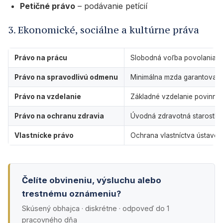
Petičné právo
– podávanie petícií
3. Ekonomické, sociálne a kultúrne práva
Právo na prácu
Slobodná voľba povolania
Právo na spravodlivú odmenu
Minimálna mzda garantovan
Právo na vzdelanie
Základné vzdelanie povinné
Právo na ochranu zdravia
Úvodná zdravotná starostliv
Vlastnícke právo
Ochrana vlastníctva ústavou
Čelíte obvineniu, výsluchu alebo
trestnému oznámeniu?
Skúsený obhajca · diskrétne · odpoveď do 1
pracovného dňa