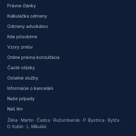
Právne články
Kalkulačka odmeny
Odmeny advokátov
Kde pôsobíme
Vzory zmlúv
Online právna konzultácia
Časté otázky
Ostatné služby
Informácie o kancelárii
Naše prípady
Náš tím
Žilina
Martin
Čadca
Ružomberok
P. Bystrica
Bytča
·
·
·
·
·
·
D. Kubín
L. Mikuláš
·