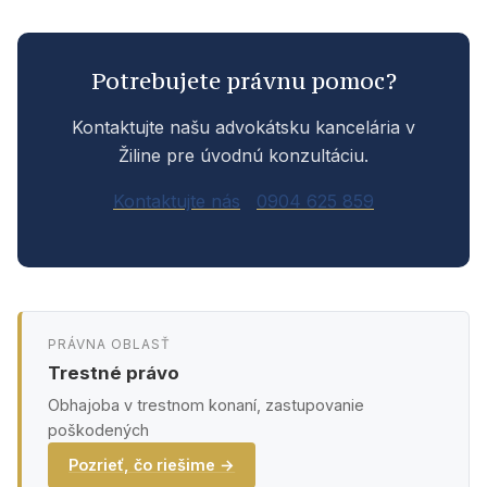
Potrebujete právnu pomoc?
Kontaktujte našu advokátsku kancelária v
Žiline pre úvodnú konzultáciu.
Kontaktujte nás
0904 625 859
PRÁVNA OBLASŤ
Trestné právo
Obhajoba v trestnom konaní, zastupovanie
poškodených
Pozrieť, čo riešime →