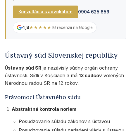
0904 625 859
Konzultácia s advokátom
4,8
★★★★★
16 recenzií na Google
Ústavný súd Slovenskej republiky
Ústavný súd SR
je nezávislý súdny orgán ochrany
ústavnosti. Sídli v Košiciach a má
13 sudcov
volených
Národnou radou SR na 12 rokov.
Právomoci Ústavného súdu
Abstraktná kontrola noriem
Posudzovanie súladu zákonov s ústavou
Posudzovanie súladu nariadení vlády s ústavou