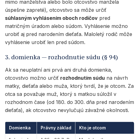
mimo manželstva alebo bolo otcovstvo manžela
úspešne zapreté), otcovstvo sa môže určiť
súhlasným vyhlásením oboch rodičov
pred
matričným úradom alebo súdom. Vyhlásenie možno
urobiť aj pred narodením dieťaťa. Maloletý rodič môže
vyhlásenie urobiť len pred súdom.
3. domienka — rozhodnutie súdu (§ 94)
Ak sa neuplatní ani prvá ani druhá domienka,
otcovstvo možno určiť
rozhodnutím súdu
na návrh
matky, dieťaťa alebo muža, ktorý tvrdí, že je otcom. Za
otca sa považuje muž, ktorý s matkou súložil v
rozhodnom čase (od 180. do 300. dňa pred narodením
dieťaťa), ak otcovstvo nevylučujú závažné okolnosti.
Domienka
Právny základ
Kto je otcom