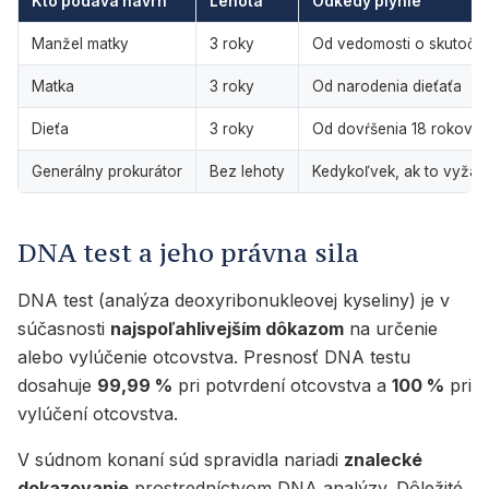
Kto podáva návrh
Lehota
Odkedy plynie
Manžel matky
3 roky
Od vedomosti o skutočn
Matka
3 roky
Od narodenia dieťaťa
Dieťa
3 roky
Od dovŕšenia 18 rokov
Generálny prokurátor
Bez lehoty
Kedykoľvek, ak to vyžad
DNA test a jeho právna sila
DNA test (analýza deoxyribonukleovej kyseliny) je v
súčasnosti
najspoľahlivejším dôkazom
na určenie
alebo vylúčenie otcovstva. Presnosť DNA testu
dosahuje
99,99 %
pri potvrdení otcovstva a
100 %
pri
vylúčení otcovstva.
V súdnom konaní súd spravidla nariadi
znalecké
dokazovanie
prostredníctvom DNA analýzy. Dôležité