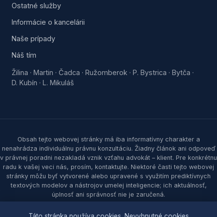
Ostatné služby
Informácie o kancelárii
Naše prípady
Náš tím
Žilina
Martin
Čadca
Ružomberok
P. Bystrica
Bytča
·
·
·
·
·
·
D. Kubín
L. Mikuláš
·
Obsah tejto webovej stránky má iba informatívny charakter a
nenahrádza individuálnu právnu konzultáciu. Žiadny článok ani odpoveď
v právnej poradni nezakladá vznik vzťahu advokát – klient. Pre konkrétnu
radu k vašej veci nás, prosím, kontaktujte. Niektoré časti tejto webovej
stránky môžu byť vytvorené alebo upravené s využitím prediktívnych
textových modelov a nástrojov umelej inteligencie; ich aktuálnosť,
úplnosť ani správnosť nie je zaručená.
© 2026 Samec & partners, s. r. o. Všetky práva vyhradené.
Táto stránka používa cookies. Nevyhnutné cookies