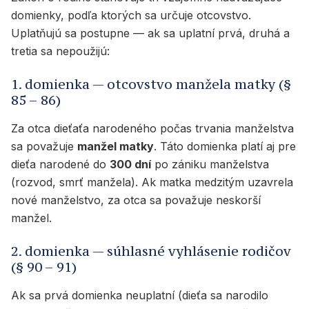
domienky, podľa ktorých sa určuje otcovstvo.
Uplatňujú sa postupne — ak sa uplatní prvá, druhá a
tretia sa nepoužijú:
1. domienka — otcovstvo manžela matky (§
85 – 86)
Za otca dieťaťa narodeného počas trvania manželstva
sa považuje
manžel matky
. Táto domienka platí aj pre
dieťa narodené do
300 dní
po zániku manželstva
(rozvod, smrť manžela). Ak matka medzitým uzavrela
nové manželstvo, za otca sa považuje neskorší
manžel.
2. domienka — súhlasné vyhlásenie rodičov
(§ 90 – 91)
Ak sa prvá domienka neuplatní (dieťa sa narodilo