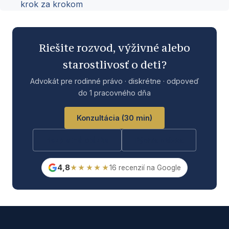
krok za krokom
Riešite rozvod, výživné alebo
starostlivosť o deti?
Advokát pre rodinné právo · diskrétne · odpoveď
do 1 pracovného dňa
Konzultácia (30 min)
Bezplatná otázka
Rýchla otázka
4,8
★★★★★
16 recenzií na Google