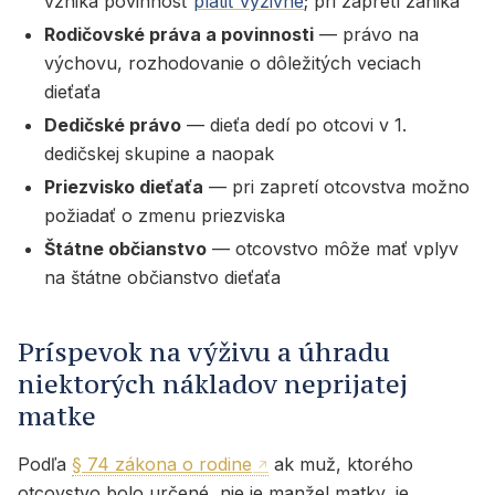
vzniká povinnosť
platiť výživné
; pri zapretí zaniká
Rodičovské práva a povinnosti
— právo na
výchovu, rozhodovanie o dôležitých veciach
dieťaťa
Dedičské právo
— dieťa dedí po otcovi v 1.
dedičskej skupine a naopak
Priezvisko dieťaťa
— pri zapretí otcovstva možno
požiadať o zmenu priezviska
Štátne občianstvo
— otcovstvo môže mať vplyv
na štátne občianstvo dieťaťa
Príspevok na výživu a úhradu
niektorých nákladov neprijatej
matke
Podľa
§ 74 zákona o rodine
ak muž, ktorého
otcovstvo bolo určené, nie je manžel matky, je