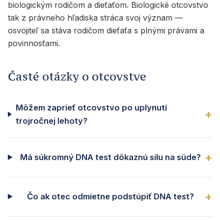
biologickým rodičom a dieťaťom. Biologické otcovstvo
tak z právneho hľadiska stráca svoj význam —
osvojiteľ sa stáva rodičom dieťaťa s plnými právami a
povinnosťami.
Časté otázky o otcovstve
Môžem zaprieť otcovstvo po uplynutí
trojročnej lehoty?
Má súkromný DNA test dôkaznú silu na súde?
Čo ak otec odmietne podstúpiť DNA test?