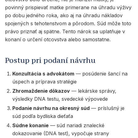
povinný prispievať matke primerane na úhradu výživy
po dobu jedného roka, ako aj na úhradu nákladov
spojených s tehotenstvom a pôrodom. Súd môže toto
právo priznať aj spätne. Tento nárok sa uplatňuje v
konaní o určení otcovstva alebo samostatne.
Postup pri podaní návrhu
Konzultácia s advokátom
— posúdenie šancí na
úspech a príprava stratégie
Zhromaždenie dôkazov
— lekárske správy,
výsledky DNA testu, svedecké výpovede
Podanie návrhu na okresný súd
— príslušný je
súd podľa bydliska dieťaťa
Súdne konanie
— súd nariadi znalecké
dokazovanie (DNA test), vypočuje strany