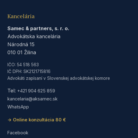
Kancelária
Samec & partners, s. r. o.
Advokátska kancelária
Národná 15
010 01 Žilina
IČO: 54 518 563
IČ DPH: SK2121715816
Advokáti zapísaní v Slovenskej advokátskej komore
Tel:
+421 904 625 859
kancelaria@aksamec.sk
WhatsApp
→ Online konzultácia 80 €
Facebook