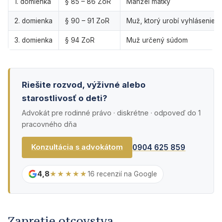
1. domienka
§ 85 – 86 ZoR
Manžel matky
2. domienka
§ 90 – 91 ZoR
Muž, ktorý urobí vyhlásenie
3. domienka
§ 94 ZoR
Muž určený súdom
Riešite rozvod, výživné alebo
starostlivosť o deti?
Advokát pre rodinné právo · diskrétne · odpoveď do 1
pracovného dňa
0904 625 859
Konzultácia s advokátom
4,8
★★★★★
16 recenzií na Google
Zapretie otcovstva