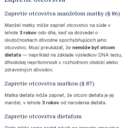
Zapretie otcovstva manželom matky (§ 86)
Manžel matky môže zaprieť otcovstvo na súde v
lehote
3 rokov
odo dňa, keď sa dozvedel o
skutočnostiach dôvodne spochybňujúcich jeho
otcovstvo. Musí preukázať, že
nemôže byť otcom
dieťaťa
— napríklad na základe výsledkov DNA testu,
dlhodobej neprítomnosti v rozhodnom období alebo
zdravotných dôvodov.
Zapretie otcovstva matkou (§ 87)
Matka dieťaťa môže zaprieť, že otcom dieťaťa je jej
manžel, v lehote
3 rokov
od narodenia dieťaťa.
Zapretie otcovstva dieťaťom
Dieťa môže samo podať návrh na zapretie otcovstva