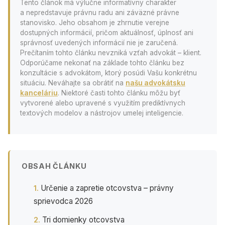
Tento článok má výlučne informatívny charakter
a nepredstavuje právnu radu ani záväzné právne
stanovisko. Jeho obsahom je zhrnutie verejne
dostupných informácií, pričom aktuálnosť, úplnosť ani
správnosť uvedených informácií nie je zaručená.
Prečítaním tohto článku nevzniká vzťah advokát – klient.
Odporúčame nekonať na základe tohto článku bez
konzultácie s advokátom, ktorý posúdi Vašu konkrétnu
situáciu. Neváhajte sa obrátiť na
našu advokátsku
kanceláriu
. Niektoré časti tohto článku môžu byť
vytvorené alebo upravené s využitím prediktívnych
textových modelov a nástrojov umelej inteligencie.
OBSAH ČLÁNKU
Určenie a zapretie otcovstva – právny
sprievodca 2026
Tri domienky otcovstva