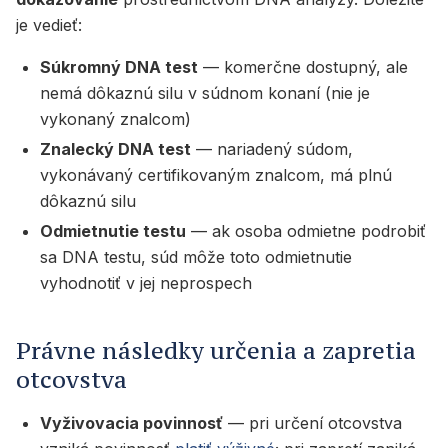
je vedieť:
Súkromný DNA test
— komerčne dostupný, ale
nemá dôkaznú silu v súdnom konaní (nie je
vykonaný znalcom)
Znalecký DNA test
— nariadený súdom,
vykonávaný certifikovaným znalcom, má plnú
dôkaznú silu
Odmietnutie testu
— ak osoba odmietne podrobiť
sa DNA testu, súd môže toto odmietnutie
vyhodnotiť v jej neprospech
Právne následky určenia a zapretia
otcovstva
Vyživovacia povinnosť
— pri určení otcovstva