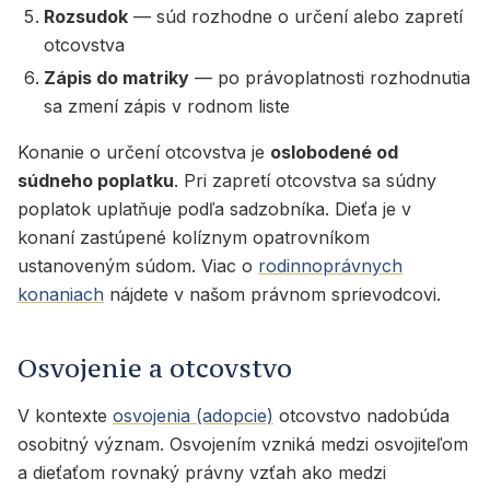
Rozsudok
— súd rozhodne o určení alebo zapretí
otcovstva
Zápis do matriky
— po právoplatnosti rozhodnutia
sa zmení zápis v rodnom liste
Konanie o určení otcovstva je
oslobodené od
súdneho poplatku
. Pri zapretí otcovstva sa súdny
poplatok uplatňuje podľa sadzobníka. Dieťa je v
konaní zastúpené kolíznym opatrovníkom
ustanoveným súdom. Viac o
rodinnoprávnych
konaniach
nájdete v našom právnom sprievodcovi.
Osvojenie a otcovstvo
V kontexte
osvojenia (adopcie)
otcovstvo nadobúda
osobitný význam. Osvojením vzniká medzi osvojiteľom
a dieťaťom rovnaký právny vzťah ako medzi