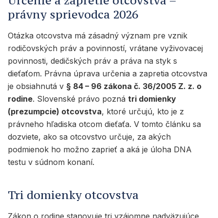
Určenie a zapretie otcovstva –
právny sprievodca 2026
Otázka otcovstva má zásadný význam pre vznik
rodičovských práv a povinností, vrátane vyživovacej
povinnosti, dedičských práv a práva na styk s
dieťaťom. Právna úprava určenia a zapretia otcovstva
je obsiahnutá v
§ 84 – 96 zákona č. 36/2005 Z. z. o
rodine
. Slovenské právo pozná
tri domienky
(prezumpcie) otcovstva
, ktoré určujú, kto je z
právneho hľadiska otcom dieťaťa. V tomto článku sa
dozviete, ako sa otcovstvo určuje, za akých
podmienok ho možno zaprieť a aká je úloha DNA
testu v súdnom konaní.
Tri domienky otcovstva
Zákon o rodine stanovuje tri vzájomne nadväzujúce