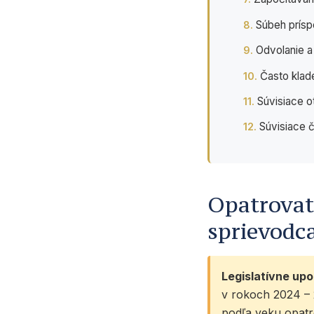
Súbeh prísp
Odvolanie 
Často klad
Súvisiace o
Súvisiace 
Opatrovat
sprievodc
Legislatívne upo
v rokoch 2024 – 2
podľa veku opatr