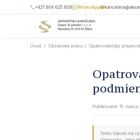
+421 904 625 859
WhatsApp
kancelaria@aksa
Úvod
/
Občianske právo
/
Opatrovateľský príspevo
Opatrova
podmien
Publikované: 15. marca
Tento článok má vý
stanovisko. Jeho ob