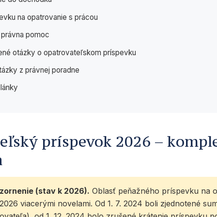
evku na opatrovanie s prácou
a právna pomoc
ené otázky o opatrovateľskom príspevku
tázky z právnej poradne
články
eľský príspevok 2026 – kompl
a
zornenie (stav k 2026).
Oblasť peňažného príspevku na o
026 viacerými novelami. Od 1. 7. 2024 boli zjednotené sum
ovateľa), od 1. 12. 2024 bolo zrušené krátenie príspevku p