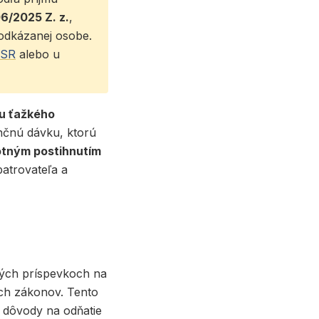
6/2025 Z. z.
,
odkázanej osobe.
 SR
alebo u
u ťažkého
nčnú dávku, ktorú
otným postihnutím
patrovateľa a
e
ých príspevkoch na
ch zákonov. Tento
 dôvody na odňatie