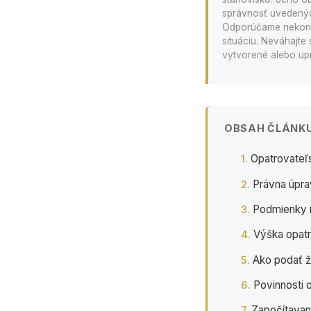
správnosť uvedených
Odporúčame nekonať
situáciu. Neváhajte 
vytvorené alebo upr
OBSAH ČLÁNK
Opatrovateľ
Právna úpra
Podmienky n
Výška opatr
Ako podať ž
Povinnosti 
Započítavan