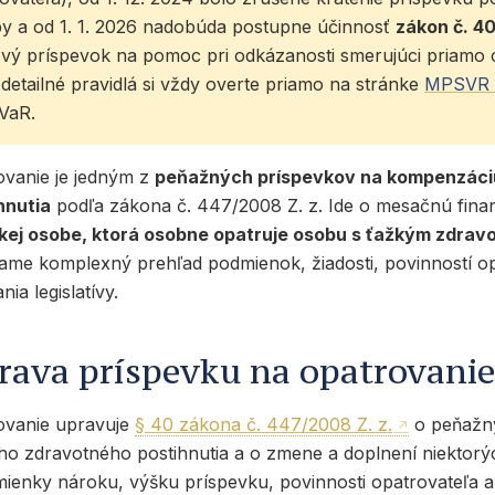
y a od 1. 1. 2026 nadobúda postupne účinnosť
zákon č. 40
ový
príspevok na pomoc pri odkázanosti
smerujúci priamo 
detailné pravidlá si vždy overte priamo na stránke
MPSVR
VaR.
ovanie je jedným z
peňažných príspevkov na kompenzáci
hnutia
podľa zákona č. 447/2008 Z. z. Ide o mesačnú fina
ckej osobe, ktorá osobne opatruje osobu s ťažkým zdrav
ášame komplexný prehľad podmienok, žiadosti, povinností o
ia legislatívy.
rava príspevku na opatrovani
ovanie upravuje
§ 40 zákona č. 447/2008 Z. z.
o peňažn
o zdravotného postihnutia a o zmene a doplnení niektorý
ienky nároku, výšku príspevku, povinnosti opatrovateľa a