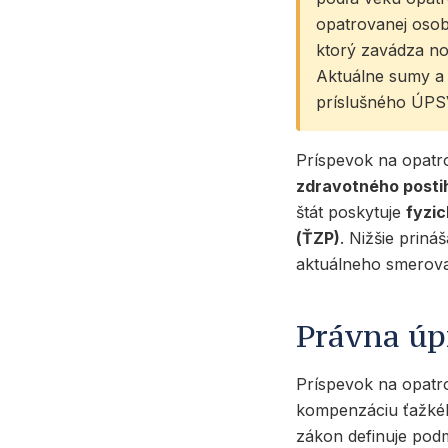
opatrovanej osob
ktorý zavádza n
Aktuálne sumy a 
príslušného ÚPS
Príspevok na opatr
zdravotného posti
štát poskytuje
fyzi
(ŤZP)
. Nižšie prin
aktuálneho smerovan
Právna úp
Príspevok na opatr
kompenzáciu ťažkéh
zákon definuje podm