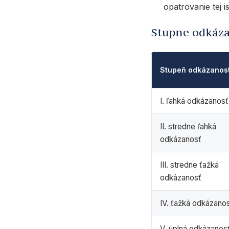
opatrovanie tej i
Stupne odkáza
Stupeň odkázanost
I. ľahká odkázanosť
II. stredne ľahká
odkázanosť
III. stredne ťažká
odkázanosť
IV. ťažká odkázano
V. úplná odkázanos