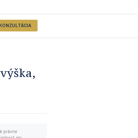
KONZULTÁCIA
 výška,
né právne
úplnosť ani