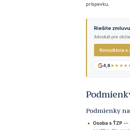
príspevku.
Riešite zmluv
Advokát pre obči
Konzultácia s
4,8
★★★★
Podmienky
Podmienky na 
Osoba s ŤZP
— o