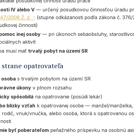
áklade posudkovej činnosti úradu práce
sti IV alebo V
— určený posudkovou činnosťou úradu pr
47/2008 Z. z.
(stupne odkázanosti podľa zákona č. 376/2
udkovej činnosti)
pomoc inej osoby
— pri úkonoch sebaobsluhy, starostlivo
ociálnych aktivít
ba musí mať
trvalý pobyt na území SR
strane opatrovateľa
á osoba
s trvalým pobytom na území SR
 právne úkony
v plnom rozsahu
icky spôsobilá
na opatrovanie (posúdi lekár)
bo blízky vzťah
k opatrovanej osobe — manžel/manželka, r
 rodič, vnuk/vnučka, alebo osoba, ktorá s opatrovanou os
nosti
mie byť poberateľom
peňažného príspevku na osobnú asis