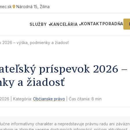
mec.sk
Národná 15, Žilina
KONTAKT
PORADŇA
SLUŽBY
KANCELÁRIA
▾
▾
k 2026 – výška, podmienky a žiadosť
teľský príspevok 2026 –
ky a žiadosť
 2026
| Kategória:
Občianske právo
| Čas čítania: 8 min
lučne informatívny charakter a nepredstavuje právnu radu ani záväz
sahom je zhrnutie verejne dostupných informácií, pričom aktuálnosť, 