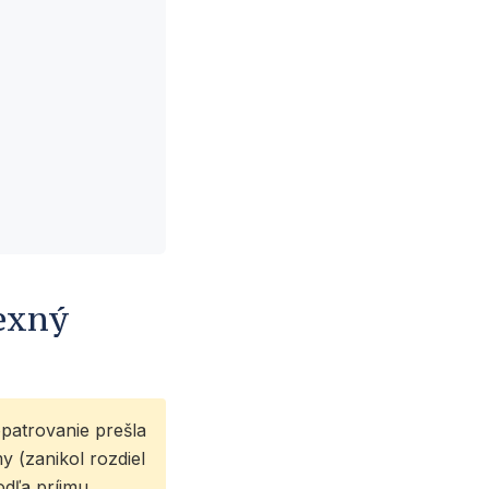
exný
patrovanie prešla
y (zanikol rozdiel
odľa príjmu