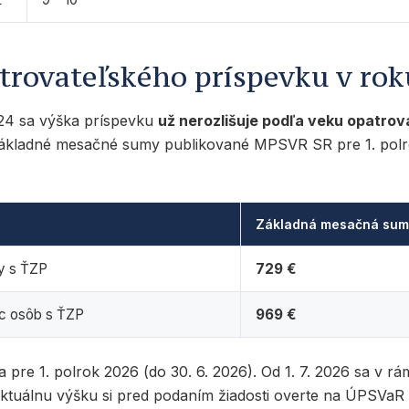
trovateľského príspevku v rok
024 sa výška príspevku
už nerozlišuje podľa veku opatrov
Základné mesačné sumy publikované MPSVR SR pre 1. polro
Základná mesačná su
y s ŤZP
729 €
ac osôb s ŤZP
969 €
pre 1. polrok 2026 (do 30. 6. 2026). Od 1. 7. 2026 sa v rám
ktuálnu výšku si pred podaním žiadosti overte na ÚPSVaR