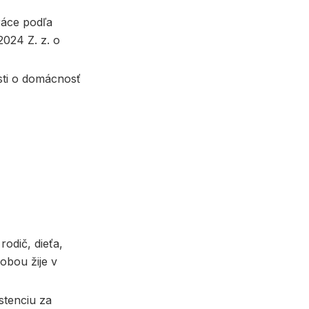
áce podľa
024 Z. z. o
sti o domácnosť
odič, dieťa,
obou žije v
tenciu za