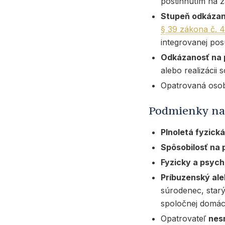
postihnutím na z
Stupeň odkázano
§ 39 zákona č. 4
integrovanej pos
Odkázanosť na 
alebo realizácii s
Opatrovaná oso
Podmienky na 
Plnoletá fyzick
Spôsobilosť na
Fyzicky a psych
Príbuzenský ale
súrodenec, starý
spoločnej domác
Opatrovateľ
nes