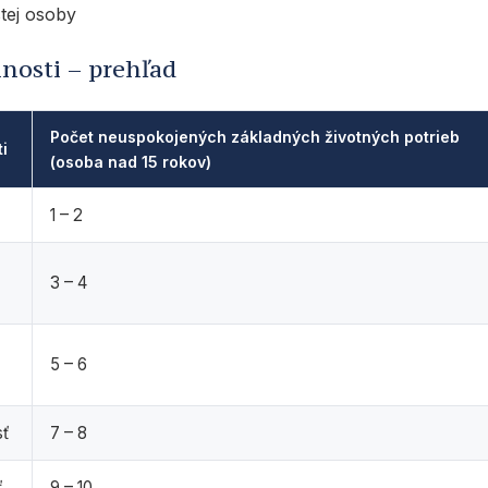
stej osoby
nosti – prehľad
Počet neuspokojených základných životných potrieb
i
(osoba nad 15 rokov)
1 – 2
3 – 4
5 – 6
sť
7 – 8
ť
9 – 10