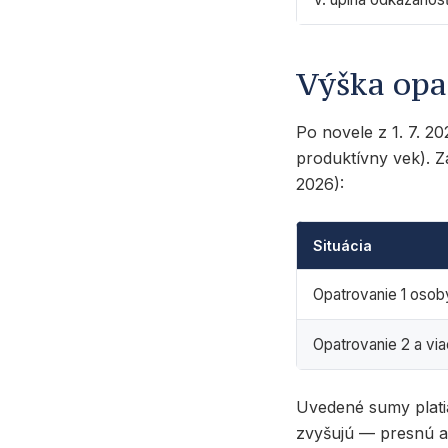
Výška opa
Po novele z 1. 7. 2
produktívny vek). 
2026):
Situácia
Opatrovanie 1 osob
Opatrovanie 2 a vi
Uvedené sumy platia 
zvyšujú — presnú a