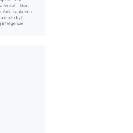
dvokát – klient.
i Vašu konkrétnu
nku môžu byť
inteligencie.