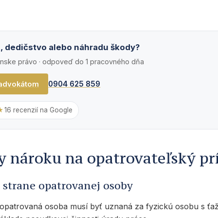
u, dedičstvo alebo náhradu škody?
anske právo · odpoveď do 1 pracovného dňa
0904 625 859
 advokátom
★
16 recenzií na Google
 nároku na opatrovateľský pr
strane opatrovanej osoby
patrovaná osoba musí byť uznaná za fyzickú osobu s ť