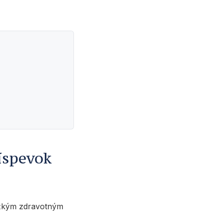
íspevok
ažkým zdravotným