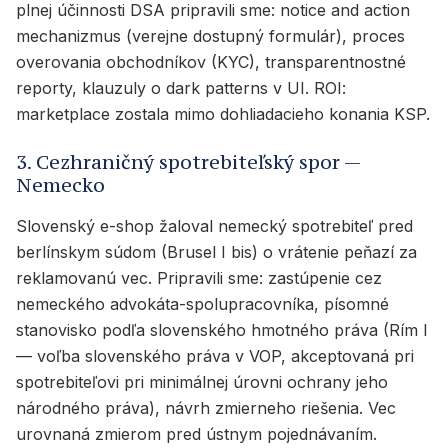
plnej účinnosti DSA pripravili sme: notice and action
mechanizmus (verejne dostupný formulár), proces
overovania obchodníkov (KYC), transparentnostné
reporty, klauzuly o dark patterns v UI. ROI:
marketplace zostala mimo dohliadacieho konania KSP.
3. Cezhraničný spotrebiteľský spor —
Nemecko
Slovenský e-shop žaloval nemecký spotrebiteľ pred
berlínskym súdom (Brusel I bis) o vrátenie peňazí za
reklamovanú vec. Pripravili sme: zastúpenie cez
nemeckého advokáta-spolupracovníka, písomné
stanovisko podľa slovenského hmotného práva (Rím I
— voľba slovenského práva v VOP, akceptovaná pri
spotrebiteľovi pri minimálnej úrovni ochrany jeho
národného práva), návrh zmierneho riešenia. Vec
urovnaná zmierom pred ústnym pojednávaním.