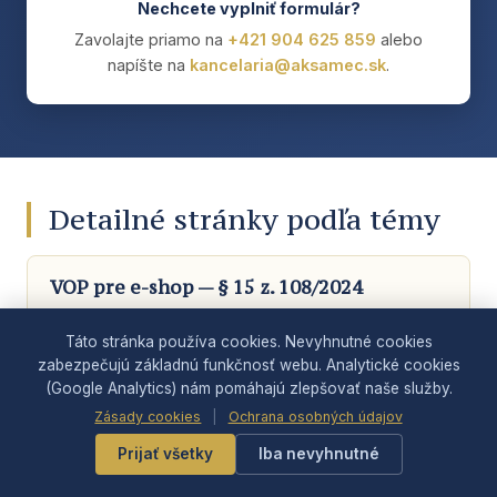
Nechcete vyplniť formulár?
Zavolajte priamo na
+421 904 625 859
alebo
napíšte na
kancelaria@aksamec.sk
.
Detailné stránky podľa témy
VOP pre e-shop — § 15 z. 108/2024
Povinné náležitosti, Omnibus, najčastejšie chyby.
Táto stránka používa cookies. Nevyhnutné cookies
zabezpečujú základnú funkčnosť webu. Analytické cookies
(Google Analytics) nám pomáhajú zlepšovať naše služby.
Odstúpenie do 14 dní
Zásady cookies
|
Ochrana osobných údajov
§ 19 — 22 z. 108/2024, vrátenie tovaru, výnimky.
Prijať všetky
Iba nevyhnutné