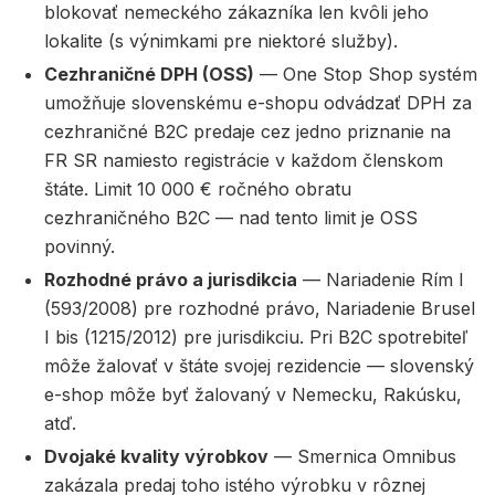
blokovať nemeckého zákazníka len kvôli jeho
lokalite (s výnimkami pre niektoré služby).
Cezhraničné DPH (OSS)
— One Stop Shop systém
umožňuje slovenskému e-shopu odvádzať DPH za
cezhraničné B2C predaje cez jedno priznanie na
FR SR namiesto registrácie v každom členskom
štáte. Limit 10 000 € ročného obratu
cezhraničného B2C — nad tento limit je OSS
povinný.
Rozhodné právo a jurisdikcia
— Nariadenie Rím I
(593/2008) pre rozhodné právo, Nariadenie Brusel
I bis (1215/2012) pre jurisdikciu. Pri B2C spotrebiteľ
môže žalovať v štáte svojej rezidencie — slovenský
e-shop môže byť žalovaný v Nemecku, Rakúsku,
atď.
Dvojaké kvality výrobkov
— Smernica Omnibus
zakázala predaj toho istého výrobku v rôznej