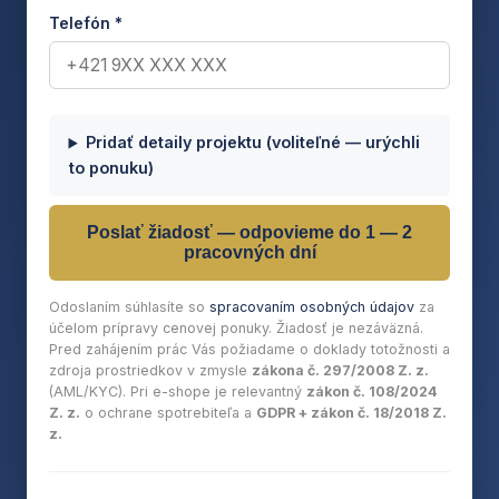
Telefón *
Pridať detaily projektu (voliteľné — urýchli
to ponuku)
Poslať žiadosť — odpovieme do 1 — 2
pracovných dní
Odoslaním súhlasíte so
spracovaním osobných údajov
za
účelom prípravy cenovej ponuky. Žiadosť je nezáväzná.
Pred zahájením prác Vás požiadame o doklady totožnosti a
zdroja prostriedkov v zmysle
zákona č. 297/2008 Z. z.
(AML/KYC). Pri e-shope je relevantný
zákon č. 108/2024
Z. z.
o ochrane spotrebiteľa a
GDPR + zákon č. 18/2018 Z.
z.