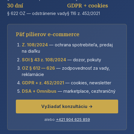
30 dní
GDPR + cookies
§ 622 OZ — odstránenie vady
§ 116 z. 452/2021
Päť pilierov e-commerce
Z. 108/2024
— ochrana spotrebiteľa, predaj
na diaľku
SOI § 43 z. 108/2024
— dozor, pokuty
OZ § 612 — 626
— zodpovednosť za vady,
reklamácie
GDPR + z. 452/2021
— cookies, newsletter
DSA + Omnibus
— marketplace, cezhraničný
Vyžiadať konzultáciu →
alebo
+421 904 625 859