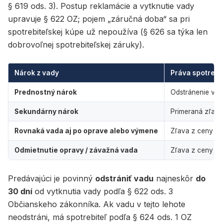
§ 619 ods. 3). Postup reklamácie a vytknutie vady
upravuje § 622 OZ; pojem „záručná doba“ sa pri
spotrebiteľskej kúpe už nepoužíva (§ 626 sa týka len
dobrovoľnej spotrebiteľskej záruky).
Nárok z vady
Práva spotrebi
Prednostný nárok
Odstránenie va
Sekundárny nárok
Primeraná zľava
Rovnaká vada aj po oprave alebo výmene
Zľava z ceny a
Odmietnutie opravy / závažná vada
Zľava z ceny al
Predávajúci je povinný
odstrániť vadu
najneskôr
do
30 dní
od vytknutia vady podľa § 622 ods. 3
Občianskeho zákonníka. Ak vadu v tejto lehote
neodstráni, má spotrebiteľ podľa § 624 ods. 1 OZ