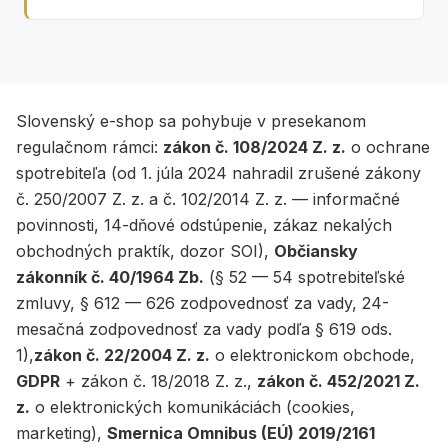
Slovenský e-shop sa pohybuje v presekanom
regulačnom rámci:
zákon č. 108/2024 Z. z.
o ochrane
spotrebiteľa (od 1. júla 2024 nahradil zrušené zákony
č. 250/2007 Z. z. a č. 102/2014 Z. z. — informačné
povinnosti, 14-dňové odstúpenie, zákaz nekalých
obchodných praktík, dozor SOI),
Občiansky
zákonník č. 40/1964 Zb.
(§ 52 — 54 spotrebiteľské
zmluvy, § 612 — 626 zodpovednosť za vady, 24-
mesačná zodpovednosť za vady podľa § 619 ods.
1),
zákon č. 22/2004 Z. z.
o elektronickom obchode,
GDPR
+ zákon č. 18/2018 Z. z.,
zákon č. 452/2021 Z.
z.
o elektronických komunikáciách (cookies,
marketing),
Smernica Omnibus (EÚ) 2019/2161