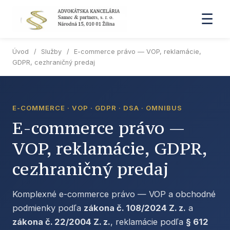
☰
Úvod
/
Služby
/
E-commerce právo — VOP, reklamácie,
GDPR, cezhraničný predaj
E-COMMERCE · VOP · GDPR · DSA · OMNIBUS
E-commerce právo —
VOP, reklamácie, GDPR,
cezhraničný predaj
Komplexné e-commerce právo — VOP a obchodné
podmienky podľa
zákona č. 108/2024 Z. z.
a
zákona č. 22/2004 Z. z.
, reklamácie podľa
§ 612