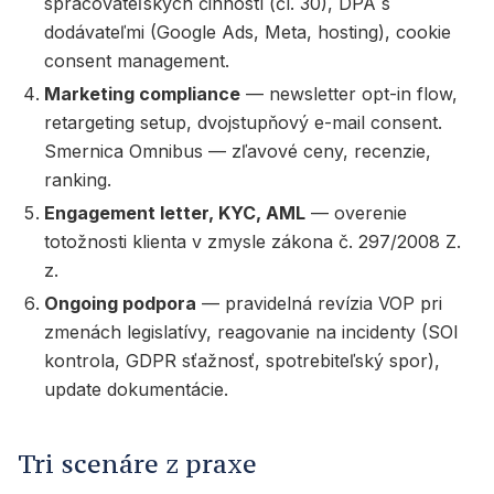
spracovateľských činností (čl. 30), DPA s
dodávateľmi (Google Ads, Meta, hosting), cookie
consent management.
Marketing compliance
— newsletter opt-in flow,
retargeting setup, dvojstupňový e-mail consent.
Smernica Omnibus — zľavové ceny, recenzie,
ranking.
Engagement letter, KYC, AML
— overenie
totožnosti klienta v zmysle zákona č. 297/2008 Z.
z.
Ongoing podpora
— pravidelná revízia VOP pri
zmenách legislatívy, reagovanie na incidenty (SOI
kontrola, GDPR sťažnosť, spotrebiteľský spor),
update dokumentácie.
Tri scenáre z praxe