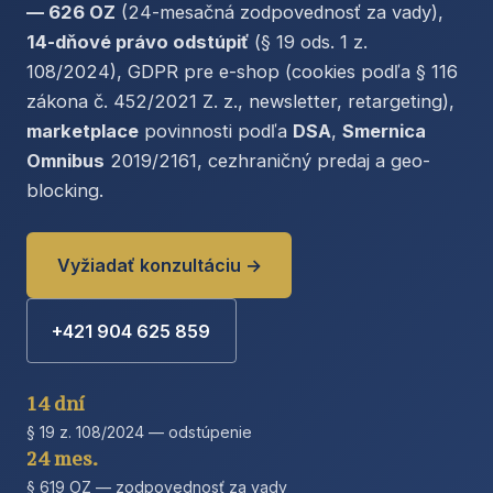
— 626 OZ
(24-mesačná zodpovednosť za vady),
14-dňové právo odstúpiť
(§ 19 ods. 1 z.
108/2024), GDPR pre e-shop (cookies podľa § 116
zákona č. 452/2021 Z. z., newsletter, retargeting),
marketplace
povinnosti podľa
DSA
,
Smernica
Omnibus
2019/2161, cezhraničný predaj a geo-
blocking.
Vyžiadať konzultáciu →
+421 904 625 859
14 dní
§ 19 z. 108/2024 — odstúpenie
24 mes.
§ 619 OZ — zodpovednosť za vady