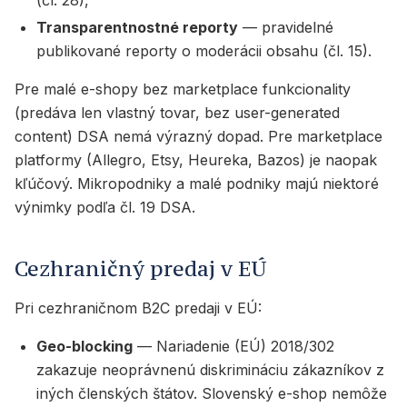
(čl. 28),
Transparentnostné reporty
— pravidelné
publikované reporty o moderácii obsahu (čl. 15).
Pre malé e-shopy bez marketplace funkcionality
(predáva len vlastný tovar, bez user-generated
content) DSA nemá výrazný dopad. Pre marketplace
platformy (Allegro, Etsy, Heureka, Bazos) je naopak
kľúčový. Mikropodniky a malé podniky majú niektoré
výnimky podľa čl. 19 DSA.
Cezhraničný predaj v EÚ
Pri cezhraničnom B2C predaji v EÚ:
Geo-blocking
— Nariadenie (EÚ) 2018/302
zakazuje neoprávnenú diskrimináciu zákazníkov z
iných členských štátov. Slovenský e-shop nemôže