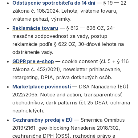
Odstúpenie spotrebiteľa do 14 dní
— § 19 — 22
zákona č. 108/2024. Lehota, vrátenie tovaru,
vrátenie peňazí, výnimky.
Reklamácie tovaru
— § 612 — 626 OZ, 24-
mesačná zodpovednosť za vady, postup
reklamácie podľa § 622 OZ, 30-dňová lehota na
odstránenie vady.
GDPR pre e-shop
— cookie consent (čl. 5 + § 116
zákona č. 452/2021), newsletter prihlasovanie,
retargeting, DPIA, práva dotknutých osôb.
Marketplace povinnosti
— DSA Nariadenie (EÚ)
2022/2065. Notice and action, transparentnosť
obchodníkov, dark patterns (čl. 25 DSA), ochrana
neplnoletých.
Cezhraničný predaj v EÚ
— Smernica Omnibus
2019/2161, geo-blocking Nariadenie 2018/302,
cezhraničné DPH (OSS), rozhodné právo a