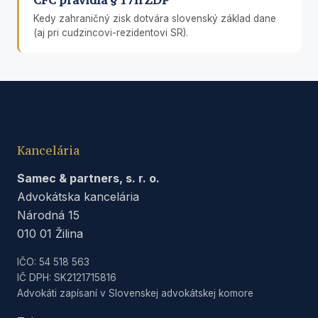
Kedy zahraničný zisk dotvára slovenský základ dane
(aj pri cudzincovi-rezidentovi SR).
Kancelária
Samec & partners, s. r. o.
Advokátska kancelária
Národná 15
010 01 Žilina
IČO: 54 518 563
IČ DPH: SK2121715816
Advokáti zapísaní v Slovenskej advokátskej komore