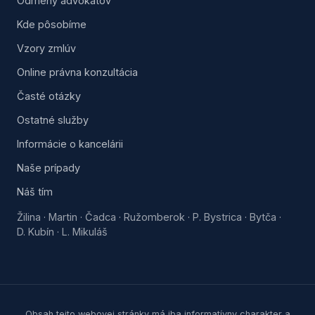
Odmeny advokátov
Kde pôsobíme
Vzory zmlúv
Online právna konzultácia
Časté otázky
Ostatné služby
Informácie o kancelárii
Naše prípady
Náš tím
Žilina
Martin
Čadca
Ružomberok
P. Bystrica
Bytča
·
·
·
·
·
·
D. Kubín
L. Mikuláš
·
Obsah tejto webovej stránky má iba informatívny charakter a