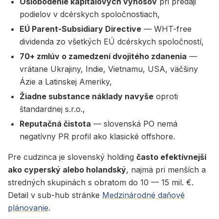
Oslobodenie kapitálových výnosov
pri predaji
podielov v dcérskych spoločnostiach,
EÚ Parent-Subsidiary Directive
— WHT-free
dividenda zo všetkých EÚ dcérskych spoločností,
70+ zmlúv o zamedzení dvojitého zdanenia
—
vrátane Ukrajiny, Indie, Vietnamu, USA, väčšiny
Ázie a Latinskej Ameriky,
Žiadne substance náklady navyše
oproti
štandardnej s.r.o.,
Reputačná čistota
— slovenská PO nemá
negatívny PR profil ako klasické offshore.
Pre cudzinca je slovenský holding
často efektívnejší
ako cyperský alebo holandský
, najmä pri menších a
stredných skupinách s obratom do 10 — 15 mil. €.
Detail v sub-hub stránke
Medzinárodné daňové
plánovanie
.