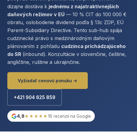
dizajne dostáva k
jednému z najatraktívnejších
daňových režimov v EÚ
— 10 % CIT do 100 000 €
obratu, oslobodenie dividend podľa § 13c ZDP, EÚ
Parent-Subsidiary Directive. Tento sub-hub spája
cudzinecké právo s medzinárodným daňovým
plánovaním z pohľadu
cudzinca prichádzajúceho
do SR
(inbound). Konzultácie v slovenčine, češtine,
angličtine, ruštine a ukrajinčine.
Vyžiadať cenovú ponuku →
+421 904 625 859
4,8
★★★★★
16 recenzií na Google