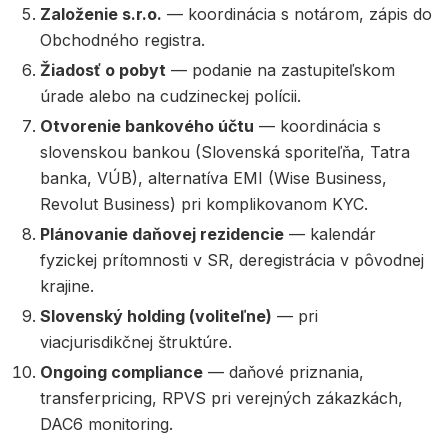
Založenie s.r.o.
— koordinácia s notárom, zápis do
Obchodného registra.
Žiadosť o pobyt
— podanie na zastupiteľskom
úrade alebo na cudzineckej polícii.
Otvorenie bankového účtu
— koordinácia s
slovenskou bankou (Slovenská sporiteľňa, Tatra
banka, VÚB), alternatíva EMI (Wise Business,
Revolut Business) pri komplikovanom KYC.
Plánovanie daňovej rezidencie
— kalendár
fyzickej prítomnosti v SR, deregistrácia v pôvodnej
krajine.
Slovenský holding (voliteľne)
— pri
viacjurisdikčnej štruktúre.
Ongoing compliance
— daňové priznania,
transferpricing, RPVS pri verejných zákazkách,
DAC6 monitoring.