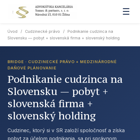
☰
Úvod
/
Cudzinecké právo
/
Podnikanie cudzinca na
Slovensku — pobyt + slovenská firma + slovenský holding
BRIDGE · CUDZINECKÉ PRÁVO + MEDZINÁRODNÉ
DAŇOVÉ PLÁNOVANIE
Podnikanie cudzinca na
Slovensku — pobyt +
slovenská firma +
slovenský holding
Cudzinec, ktorý si v SR založí spoločnosť a získa
pobyt za účelom podnikania, sa pri správnom