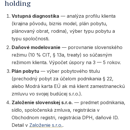
holding
Vstupná diagnostika
— analýza profilu klienta
(krajina pôvodu, biznis model, plán pobytu,
plánovaný obrat, rodina), výber typu pobytu a
typu spoločnosti.
Daňové modelovanie
— porovnanie slovenského
režimu (10 % CIT, § 13a, treaty) so súčasným
režimom klienta. Výpočet úspory na 3 — 5 rokov.
Plán pobytu
— výber pobytového titulu
(prechodný pobyt za účelom podnikania § 22,
alebo Modrá karta EÚ ak má klient zamestnaneckú
zmluvu vo svojej budúcej s.r.o.).
Založenie slovenskej s.r.o.
— predmet podnikania,
sídlo, spoločenská zmluva, registrácia v
Obchodnom registri, registrácia DPH, daňové ID.
Detail v
Založenie s.r.o.
.