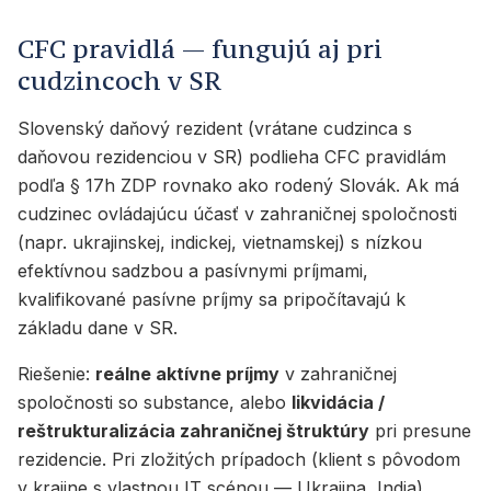
CFC pravidlá — fungujú aj pri
cudzincoch v SR
Slovenský daňový rezident (vrátane cudzinca s
daňovou rezidenciou v SR) podlieha CFC pravidlám
podľa § 17h ZDP rovnako ako rodený Slovák. Ak má
cudzinec ovládajúcu účasť v zahraničnej spoločnosti
(napr. ukrajinskej, indickej, vietnamskej) s nízkou
efektívnou sadzbou a pasívnymi príjmami,
kvalifikované pasívne príjmy sa pripočítavajú k
základu dane v SR.
Riešenie:
reálne aktívne príjmy
v zahraničnej
spoločnosti so substance, alebo
likvidácia /
reštrukturalizácia zahraničnej štruktúry
pri presune
rezidencie. Pri zložitých prípadoch (klient s pôvodom
v krajine s vlastnou IT scénou — Ukrajina, India)