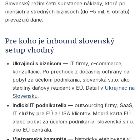
Slovenský režim šetrí substance náklady, ktoré pri
menších a stredných biznisoch (do ~5 mil. € obratu)
prevažujú dane.
Pre koho je inbound slovenský
setup vhodný
Ukrajinci s biznisom
— IT firmy, e-commerce,
konzultácie. Po prechode z dočasnej ochrany na
pobyt za účelom podnikania, slovenská s.r.o. ako
stabilný daňový rezident v EÚ. Detail v
Ukrajinec na
Slovensku
.
Indickí IT podnikatelia
— outsourcing firmy, SaaS,
IT služby pre EÚ a USA klientov. Modrá karta EÚ
alebo pobyt za účelom podnikania, slovenská s.r.o.
ako EÚ centrála.
Vietnamská komunita
— historicky etablovaná v