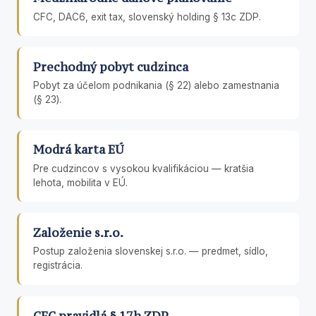
CFC, DAC6, exit tax, slovenský holding § 13c ZDP.
Prechodný pobyt cudzinca
Pobyt za účelom podnikania (§ 22) alebo zamestnania
(§ 23).
Modrá karta EÚ
Pre cudzincov s vysokou kvalifikáciou — kratšia
lehota, mobilita v EÚ.
Založenie s.r.o.
Postup založenia slovenskej s.r.o. — predmet, sídlo,
registrácia.
CFC pravidlá § 17h ZDP