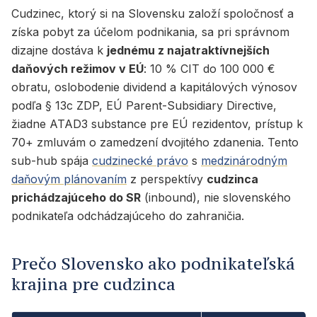
Cudzinec, ktorý si na Slovensku založí spoločnosť a
získa pobyt za účelom podnikania, sa pri správnom
dizajne dostáva k
jednému z najatraktívnejších
daňových režimov v EÚ
: 10 % CIT do 100 000 €
obratu, oslobodenie dividend a kapitálových výnosov
podľa § 13c ZDP, EÚ Parent-Subsidiary Directive,
žiadne ATAD3 substance pre EÚ rezidentov, prístup k
70+ zmluvám o zamedzení dvojitého zdanenia. Tento
sub-hub spája
cudzinecké právo
s
medzinárodným
daňovým plánovaním
z perspektívy
cudzinca
prichádzajúceho do SR
(inbound), nie slovenského
podnikateľa odchádzajúceho do zahraničia.
Prečo Slovensko ako podnikateľská
krajina pre cudzinca