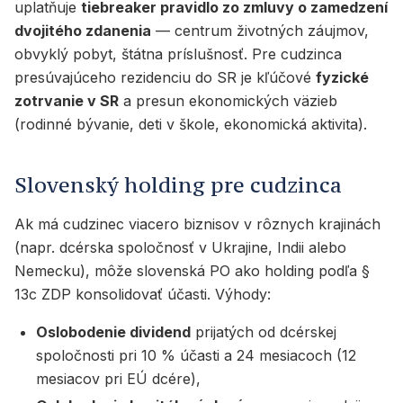
uplatňuje
tiebreaker pravidlo zo zmluvy o zamedzení
dvojitého zdanenia
— centrum životných záujmov,
obvyklý pobyt, štátna príslušnosť. Pre cudzinca
presúvajúceho rezidenciu do SR je kľúčové
fyzické
zotrvanie v SR
a presun ekonomických väzieb
(rodinné bývanie, deti v škole, ekonomická aktivita).
Slovenský holding pre cudzinca
Ak má cudzinec viacero biznisov v rôznych krajinách
(napr. dcérska spoločnosť v Ukrajine, Indii alebo
Nemecku), môže slovenská PO ako holding podľa §
13c ZDP konsolidovať účasti. Výhody:
Oslobodenie dividend
prijatých od dcérskej
spoločnosti pri 10 % účasti a 24 mesiacoch (12
mesiacov pri EÚ dcére),