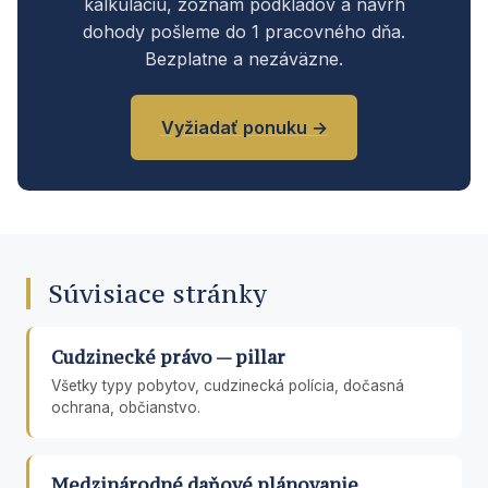
kalkuláciu, zoznam podkladov a návrh
dohody pošleme do 1 pracovného dňa.
Bezplatne a nezáväzne.
Vyžiadať ponuku →
Súvisiace stránky
Cudzinecké právo — pillar
Všetky typy pobytov, cudzinecká polícia, dočasná
ochrana, občianstvo.
Medzinárodné daňové plánovanie