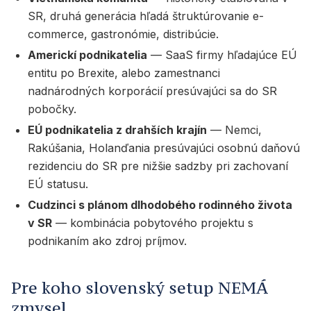
SR, druhá generácia hľadá štruktúrovanie e-
commerce, gastronómie, distribúcie.
Americkí podnikatelia
— SaaS firmy hľadajúce EÚ
entitu po Brexite, alebo zamestnanci
nadnárodných korporácií presúvajúci sa do SR
pobočky.
EÚ podnikatelia z drahších krajín
— Nemci,
Rakúšania, Holanďania presúvajúci osobnú daňovú
rezidenciu do SR pre nižšie sadzby pri zachovaní
EÚ statusu.
Cudzinci s plánom dlhodobého rodinného života
v SR
— kombinácia pobytového projektu s
podnikaním ako zdroj príjmov.
Pre koho slovenský setup NEMÁ
zmysel