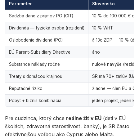
Parameter
Slovensko
Sadzba dane z príjmov PO (CIT)
10 % do 100 000 € obr
Dividenda — fyzická osoba (rezident)
10 % WHT
Oslobodenie dividend (PO)
§ 13c ZDP — 10 % účasť
EÚ Parent-Subsidiary Directive
áno
Substance náklady ročne
nulové navyše (reziden
Treaty s domácou krajinou
SR má 70+ zmlúv (UA, I
Reputačné riziko
žiadne — člen EÚ a O
Pobyt + biznis kombinácia
jeden projekt, jeden klie
Pre cudzinca, ktorý chce
reálne žiť v EÚ
(deti v EÚ
školách, zdravotná starostlivosť, banky), je SR často
efektívnejšou voľbou ako Cyprus alebo Malta.