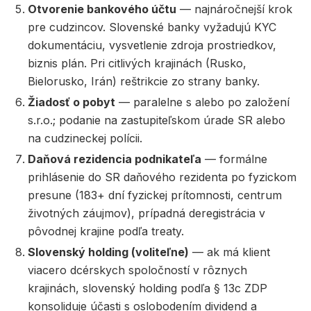
Otvorenie bankového účtu
— najnáročnejší krok
pre cudzincov. Slovenské banky vyžadujú KYC
dokumentáciu, vysvetlenie zdroja prostriedkov,
biznis plán. Pri citlivých krajinách (Rusko,
Bielorusko, Irán) reštrikcie zo strany banky.
Žiadosť o pobyt
— paralelne s alebo po založení
s.r.o.; podanie na zastupiteľskom úrade SR alebo
na cudzineckej polícii.
Daňová rezidencia podnikateľa
— formálne
prihlásenie do SR daňového rezidenta po fyzickom
presune (183+ dní fyzickej prítomnosti, centrum
životných záujmov), prípadná deregistrácia v
pôvodnej krajine podľa treaty.
Slovenský holding (voliteľne)
— ak má klient
viacero dcérskych spoločností v rôznych
krajinách, slovenský holding podľa § 13c ZDP
konsoliduje účasti s oslobodením dividend a