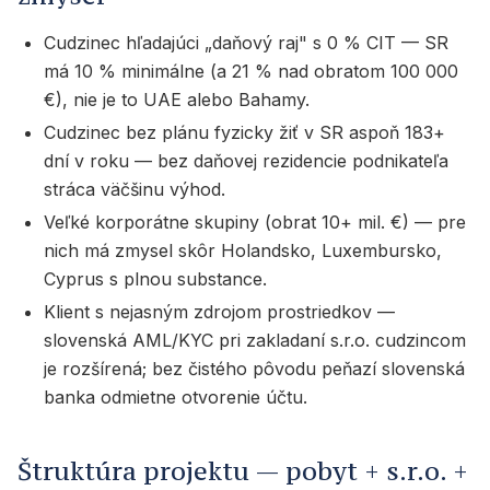
Cudzinec hľadajúci „daňový raj" s 0 % CIT — SR
má 10 % minimálne (a 21 % nad obratom 100 000
€), nie je to UAE alebo Bahamy.
Cudzinec bez plánu fyzicky žiť v SR aspoň 183+
dní v roku — bez daňovej rezidencie podnikateľa
stráca väčšinu výhod.
Veľké korporátne skupiny (obrat 10+ mil. €) — pre
nich má zmysel skôr Holandsko, Luxembursko,
Cyprus s plnou substance.
Klient s nejasným zdrojom prostriedkov —
slovenská AML/KYC pri zakladaní s.r.o. cudzincom
je rozšírená; bez čistého pôvodu peňazí slovenská
banka odmietne otvorenie účtu.
Štruktúra projektu — pobyt + s.r.o. +