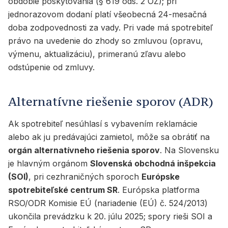
obdobie poskytovania (§ 619 ods. 2 OZ); pri
jednorazovom dodaní platí všeobecná 24-mesačná
doba zodpovednosti za vady. Pri vade má spotrebiteľ
právo na uvedenie do zhody so zmluvou (opravu,
výmenu, aktualizáciu), primeranú zľavu alebo
odstúpenie od zmluvy.
Alternatívne riešenie sporov (ADR)
Ak spotrebiteľ nesúhlasí s vybavením reklamácie
alebo ak ju predávajúci zamietol, môže sa obrátiť na
orgán alternatívneho riešenia sporov
. Na Slovensku
je hlavným orgánom
Slovenská obchodná inšpekcia
(SOI)
, pri cezhraničných sporoch
Európske
spotrebiteľské centrum SR
. Európska platforma
RSO/ODR Komisie EÚ (nariadenie (EÚ) č. 524/2013)
ukončila prevádzku k 20. júlu 2025; spory rieši SOI a