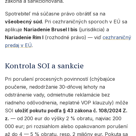
zákona a sankcionovaná.
Spotrebiteľ má súčasne právo obrátiť sa na
všeobecný súd
. Pri cezhraničných sporoch v EÚ sa
aplikuje
Nariadenie Brusel I bis
(jurisdikcia) a
Nariadenie Rím I
(rozhodné právo) — viď
cezhraničný
predaj v EÚ
.
Kontrola SOI a sankcie
Pri porušení procesných povinností (chýbajúce
poučenie, nedodržanie 30-dňovej lehoty na
odstránenie vady, odmietnutie reklamácie bez
riadneho odôvodnenia, neplatné VOP klauzuly) môže
SOI
uložiť pokutu podľa § 43 zákona č. 108/2024 Z.
z.
— od 200 eur do výšky 2 % obratu, najviac 200
000 eur; pri rozsiahlom alebo opakovanom porušení
až do 4 — 5 % obratu, resp. 2 milióny eur. Pokuta sa