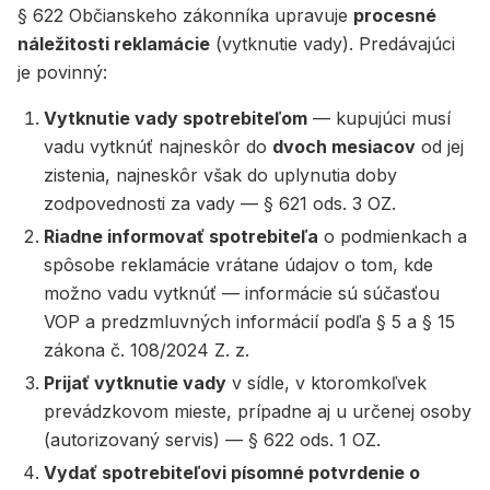
§ 622 Občianskeho zákonníka upravuje
procesné
náležitosti reklamácie
(vytknutie vady). Predávajúci
je povinný:
Vytknutie vady spotrebiteľom
— kupujúci musí
vadu vytknúť najneskôr do
dvoch mesiacov
od jej
zistenia, najneskôr však do uplynutia doby
zodpovednosti za vady — § 621 ods. 3 OZ.
Riadne informovať spotrebiteľa
o podmienkach a
spôsobe reklamácie vrátane údajov o tom, kde
možno vadu vytknúť — informácie sú súčasťou
VOP a predzmluvných informácií podľa § 5 a § 15
zákona č. 108/2024 Z. z.
Prijať vytknutie vady
v sídle, v ktoromkoľvek
prevádzkovom mieste, prípadne aj u určenej osoby
(autorizovaný servis) — § 622 ods. 1 OZ.
Vydať spotrebiteľovi písomné potvrdenie o