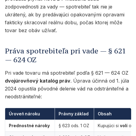
zodpovednosti za vady — spotrebiteľ tak nie je
ukrátený, ak by predávajúci opakovanými opravami
fakticky skracoval reálnu dobu, počas ktorej môže
tovar bez obáv užívať.
Práva spotrebiteľa pri vade — § 621
— 624 OZ
Pri vade tovaru má spotrebiteľ podľa § 621 — 624 OZ
dvojúrovňový katalóg práv
. Úprava účinná od 1. júla
2024 opustila pôvodné delenie vád na odstrániteľné a
neodstrániteľné:
Úroveň nároku
Právny základ
Obsah
Prednostné nároky
§ 623 ods. 1 OZ
Kupujúci si
volí
ods