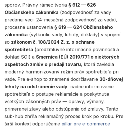
sporov. Právny rámec tvoria
§ 612 — 626
Občianskeho zákonníka
(zodpovednosť za vady
predanej veci, 24-mesačná zodpovednosť za vady),
procesné ustanovenia
§ 619 — 624 Občianskeho
zákonníka
(vytknutie vady, lehoty, doklady) v spojení
so
zákonom č. 108/2024 Z. z. o ochrane
spotrebiteľa
(predzmluvné informačné povinnosti a
dohľad SOI) a
Smernica (EÚ) 2019/771 o niektorých
aspektoch zmlúv o predaji tovaru
, ktorá zaviedla
moderný harmonizovaný režim práv spotrebiteľa pri
vade. Pre e-shop to znamená dodržiavanie
30-dňovej
lehoty na odstránenie vady
, riadne informovanie
spotrebiteľa o postupe reklamácie a poskytnutie
všetkých zákonných práv — opravy, výmeny,
primeranej zľavy alebo odstúpenia od zmluvy. Tento
sub-hub zhŕňa reklamačný proces krok po kroku. Pre
širší kontext odporúčame
pillar pre e-commerce