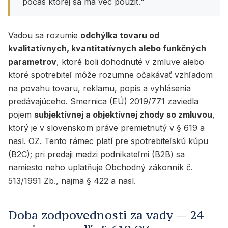
počas ktorej sa má vec použiť."
Vadou sa rozumie
odchýlka tovaru od
kvalitatívnych, kvantitatívnych alebo funkčných
parametrov
, ktoré boli dohodnuté v zmluve alebo
ktoré spotrebiteľ môže rozumne očakávať vzhľadom
na povahu tovaru, reklamu, popis a vyhlásenia
predávajúceho. Smernica (EÚ) 2019/771 zaviedla
pojem
subjektívnej a objektívnej zhody so zmluvou
,
ktorý je v slovenskom práve premietnutý v § 619 a
nasl. OZ. Tento rámec platí pre spotrebiteľskú kúpu
(B2C); pri predaji medzi podnikateľmi (B2B) sa
namiesto neho uplatňuje Obchodný zákonník č.
513/1991 Zb., najmä § 422 a nasl.
Doba zodpovednosti za vady — 24