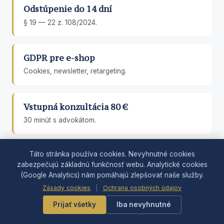
Odstúpenie do 14 dní
§ 19 — 22 z. 108/2024.
GDPR pre e-shop
Cookies, newsletter, retargeting.
Vstupná konzultácia 80 €
30 minút s advokátom.
Táto stránka používa cookies. Nevyhnutné cookies
zabezpečujú základnú funkčnosť webu. Analytické cookies
(Google Analytics) nám pomáhajú zlepšovať naše služby.
Zásady cookies
|
Ochrana osobných údajov
Kancelária
Prijať všetky
Iba nevyhnutné
Rýchly kontakt
Samec & partners, s. r. o.