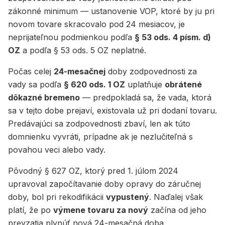
zákonné minimum — ustanovenie VOP, ktoré by ju pri
novom tovare skracovalo pod 24 mesiacov, je
neprijateľnou podmienkou podľa
§ 53 ods. 4 písm. d)
OZ
a podľa § 53 ods. 5 OZ neplatné.
Počas celej
24-mesačnej
doby zodpovednosti za
vady sa podľa
§ 620 ods. 1 OZ
uplatňuje
obrátené
dôkazné bremeno
— predpokladá sa, že vada, ktorá
sa v tejto dobe prejaví, existovala už pri dodaní tovaru.
Predávajúci sa zodpovednosti zbaví, len ak túto
domnienku vyvráti, prípadne ak je nezlučiteľná s
povahou veci alebo vady.
Pôvodný § 627 OZ, ktorý pred 1. júlom 2024
upravoval započítavanie doby opravy do záručnej
doby, bol pri rekodifikácii
vypustený
. Naďalej však
platí, že po
výmene tovaru za nový
začína od jeho
prevzatia plynúť nová 24-mesačná doba