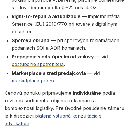
doklad o spôsobe vybavenia, písomné odmietnutie
s odôvodnením podľa § 622 ods. 4 OZ.
Right-to-repair a aktualizácie
— implementácia
Smernice (EÚ) 2019/770 pri tovare s digitálnym
obsahom.
Sporová obrana
— pri sporových reklamáciách,
podaniach SOI a ADR konaniach.
Prepojenie s odstúpením od zmluvy
— viď
odstúpenie spotrebiteľa
.
Marketplace a tretí predajcovia
— viď
marketplace právo
.
Cenovú ponuku pripravujeme
individuálne
podľa
rozsahu sortimentu, objemu reklamácií a
komplexnosti logistiky. Pre úvodné posúdenie zámeru
je k dispozícii
platená vstupná konzultácia s
advokátom
.