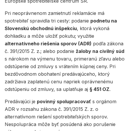
Európske spotrebiteľské centrum SR.
Pri neoprávnenom zamietnutí reklamácie má
spotrebiteľ spravidla tri cesty: podanie
podnetu na
Slovenskú obchodnú inšpekciu
, ktorá vykoná
dohliadku a môže uložiť pokutu; využitie
alternatívneho riešenia sporov (ADR)
podľa zákona
č. 391/2015 Z. z.; alebo podanie
žaloby na civilný súd
s nárokom na výmenu tovaru, primeranú zľavu alebo
odstúpenie od zmluvy s vrátením kúpnej ceny. Pri
bezdôvodnom obohatení predávajúceho, ktorý
zadržiava zaplatenú cenu napriek oprávnenému
odstúpeniu od zmluvy, sa uplatňuje aj
§ 451 OZ
.
Predávajúci je
povinný spolupracovať
s orgánom
ADR v rozsahu zákona č. 391/2015 Z. z. o
alternatívnom riešení spotrebiteľských sporov.
Nespolupráca môže byť posúdená ako porušenie