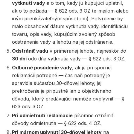
vytknutí vady
a o tom, kedy ju kupujúci uplatnil,
ak o to požiada — § 622 ods. 3 OZ (e-mailom alebo
iným preukázateľným spôsobom). Potvrdenie by
malo obsahovať dátum vytknutia vady, identifikáciu
tovaru, opis vady, kupujúcim zvolený spôsob
odstránenia vady a lehotu na jej odstránenie.
Odstrániť vadu
v primeranej lehote, najneskôr do
30 dní
odo dňa vytknutia vady — § 622 ods. 3 OZ.
Odborné posúdenie vady
, ak je pri spornej
reklamácii potrebné — čas naň potrebný je
spravidla súčasťou 30-dňovej lehoty; jej
prekročenie je prípustné len z objektívneho
dôvodu, ktorý predávajúci nemôže ovplyvniť — §
623 ods. 3 OZ.
Pri odmietnutí reklamácie
písomne oznámiť
dôvody odmietnutia — § 622 ods. 4 OZ.
Pri márnom uplynutí 30-dňovej lehoty
na