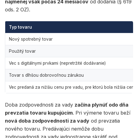
najmenej však počas 24 mesiacov
od dodania (§ 619
ods. 2 OZ).
Typ tovaru
Nový spotrebný tovar
Použitý tovar
Vec s digitálnymi prvkami (nepretržité dodávanie)
Tovar s dlhšou dobrovoľnou zárukou
Vec predaná za nižšiu cenu pre vadu, pre ktorú bola nižšia cen
Doba zodpovednosti za vady
začína plynúť odo dňa
prevzatia tovaru kupujúcim
. Pri výmene tovaru beží
nová doba zodpovednosti za vady
od prevzatia
nového tovaru. Predávajúci nemôže dobu
zodpovednosti za vady jednostranne skrátiť pod