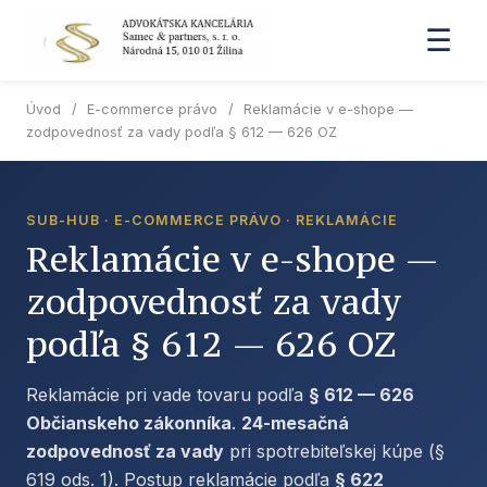
☰
Úvod
/
E-commerce právo
/
Reklamácie v e-shope —
zodpovednosť za vady podľa § 612 — 626 OZ
SUB-HUB · E-COMMERCE PRÁVO · REKLAMÁCIE
Reklamácie v e-shope —
zodpovednosť za vady
podľa § 612 — 626 OZ
Reklamácie pri vade tovaru podľa
§ 612 — 626
Občianskeho zákonníka
.
24-mesačná
zodpovednosť za vady
pri spotrebiteľskej kúpe (§
619 ods. 1). Postup reklamácie podľa
§ 622