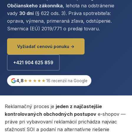
Občianskeho zákonníka
, lehota na odstránenie
vady
30 dní
(§ 622 ods. 3). Práva spotrebiteľa:
oprava, výmena, primeraná zľava, odstúpenie.
Smernica (EÚ) 2019/771 o predaji tovaru.
Vyžiadať cenovú ponuku →
+421 904 625 859
4,8
★★★★★
16 recenzií na Google
Reklamačný proces je
jeden z najčastejšie
kontrolovaných obchodných postupov
e-shopov —
práve pri vybavovaní reklamácií prichádza najviac
sťažností SOI a podaní na alternatívne riešenie