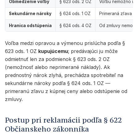
Obmedzenie voľby
§ 623 ods. 2 OZ
Voľbu nemožno urob
Sekundárne nároky
§ 624 ods. 1 OZ
Primeraná zľava z 
Hranica odstúpenia
§ 624 ods. 4 OZ
Od zmluvy nemožno
Voľba medzi opravou a výmenou prislúcha podľa §
623 ods. 1 OZ
kupujúcemu
; predávajúci ju môže
odmietnuť len za podmienok § 623 ods. 2 OZ
(nemožnosť alebo neprimerané náklady). Ak
prednostný nárok zlyhá, prechádza spotrebiteľ na
sekundárne nároky podľa § 624 ods. 1 OZ —
primeranú zľavu z kúpnej ceny alebo odstúpenie od
zmluvy.
Postup pri reklamácii podľa § 622
Občianskeho zákonníka