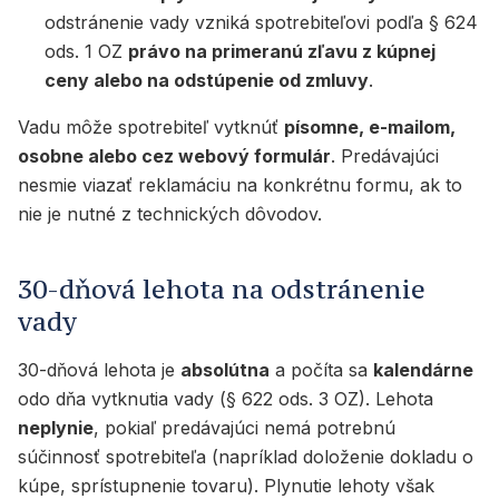
odstránenie vady vzniká spotrebiteľovi podľa § 624
ods. 1 OZ
právo na primeranú zľavu z kúpnej
ceny alebo na odstúpenie od zmluvy
.
Vadu môže spotrebiteľ vytknúť
písomne, e-mailom,
osobne alebo cez webový formulár
. Predávajúci
nesmie viazať reklamáciu na konkrétnu formu, ak to
nie je nutné z technických dôvodov.
30-dňová lehota na odstránenie
vady
30-dňová lehota je
absolútna
a počíta sa
kalendárne
odo dňa vytknutia vady (§ 622 ods. 3 OZ). Lehota
neplynie
, pokiaľ predávajúci nemá potrebnú
súčinnosť spotrebiteľa (napríklad doloženie dokladu o
kúpe, sprístupnenie tovaru). Plynutie lehoty však