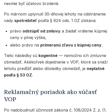
nesmie byť účelovo brzdené.
Po márnom uplynutí 30-dňovej lehoty na odstránenie
vady
spotrebiteľ
podľa § 624 ods. 1 OZ získava:
právo
odstúpiť od zmluvy
a žiadať vrátenie kúpnej
ceny v plnej výške,
alebo právo na
primeranú zľavu z kúpnej ceny
.
Tieto následky sú
kogentné
— nemožno ich zmluvne
obmedziť. Akékoľvek dojednanie v VOP, ktoré sa snaží
lehotu predĺžiť alebo dôsledky obmedziť, je
neplatné
podľa § 53 OZ
.
Reklamačný poriadok ako súčasť
VOP
Po nadobudnutí účinnosti zákona č. 108/2024 Z. z. (1.