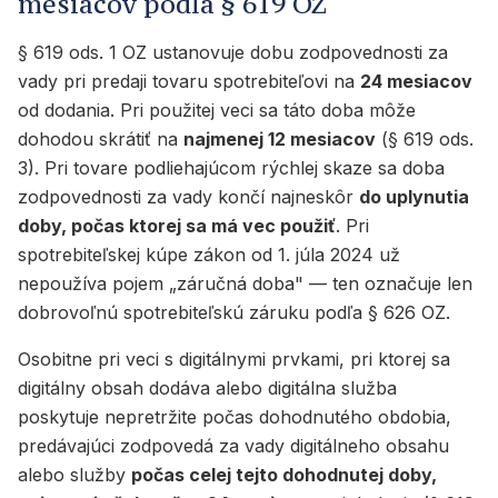
mesiacov podľa § 619 OZ
§ 619 ods. 1 OZ ustanovuje dobu zodpovednosti za
vady pri predaji tovaru spotrebiteľovi na
24 mesiacov
od dodania. Pri použitej veci sa táto doba môže
dohodou skrátiť na
najmenej 12 mesiacov
(§ 619 ods.
3). Pri tovare podliehajúcom rýchlej skaze sa doba
zodpovednosti za vady končí najneskôr
do uplynutia
doby, počas ktorej sa má vec použiť
. Pri
spotrebiteľskej kúpe zákon od 1. júla 2024 už
nepoužíva pojem „záručná doba" — ten označuje len
dobrovoľnú spotrebiteľskú záruku podľa § 626 OZ.
Osobitne pri veci s digitálnymi prvkami, pri ktorej sa
digitálny obsah dodáva alebo digitálna služba
poskytuje nepretržite počas dohodnutého obdobia,
predávajúci zodpovedá za vady digitálneho obsahu
alebo služby
počas celej tejto dohodnutej doby,