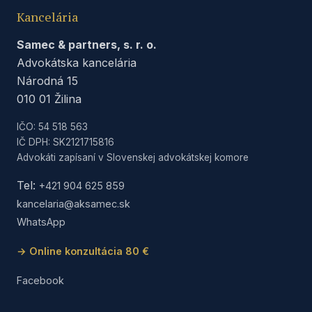
Kancelária
Samec & partners, s. r. o.
Advokátska kancelária
Národná 15
010 01 Žilina
IČO: 54 518 563
IČ DPH: SK2121715816
Advokáti zapísaní v Slovenskej advokátskej komore
Tel:
+421 904 625 859
kancelaria@aksamec.sk
WhatsApp
→ Online konzultácia 80 €
Facebook