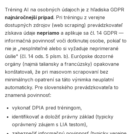
Tréning AI na osobných údajoch je z hľadiska GDPR
najnáročnejší prípad
. Pri tréningu z verejne
dostupných zdrojov (web scraping) prevádzkovateľ
získava údaje
nepriamo
a aplikuje sa čl. 14 GDPR —
informačná povinnosť voči dotknutej osobe, pokiaľ to
nie je „nesplniteľné alebo si vyžaduje neprimerané
úsilie" (čl. 14 ods. 5 písm. b). Európske dozorné
orgány (najmä taliansky a francúzsky) opakovane
konštatovali, že pri masovom scrapovaní bez
minimálnych opatrení sa táto výnimka neuplatní
automaticky. Pre slovenského prevádzkovateľa to
znamená povinnosť:
vykonať DPIA pred tréningom,
identifikovať a doložiť právny základ (typicky
oprávnený záujem s LIA testom),
zabezpečiť informačnú povinnosť (typicky verejne