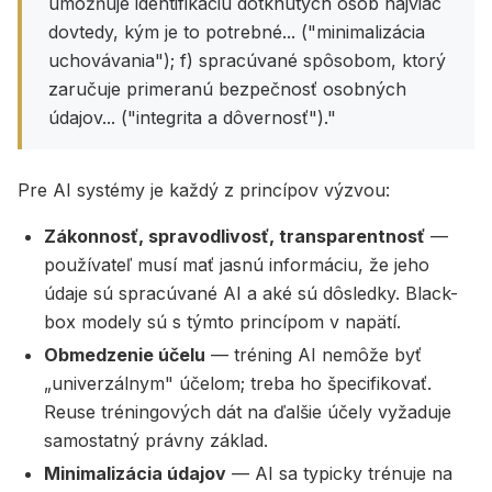
umožňuje identifikáciu dotknutých osôb najviac
dovtedy, kým je to potrebné... ("minimalizácia
uchovávania"); f) spracúvané spôsobom, ktorý
zaručuje primeranú bezpečnosť osobných
údajov... ("integrita a dôvernosť")."
Pre AI systémy je každý z princípov výzvou:
Zákonnosť, spravodlivosť, transparentnosť
—
používateľ musí mať jasnú informáciu, že jeho
údaje sú spracúvané AI a aké sú dôsledky. Black-
box modely sú s týmto princípom v napätí.
Obmedzenie účelu
— tréning AI nemôže byť
„univerzálnym" účelom; treba ho špecifikovať.
Reuse tréningových dát na ďalšie účely vyžaduje
samostatný právny základ.
Minimalizácia údajov
— AI sa typicky trénuje na