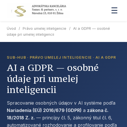
☰
Úvod
/
Právo umelej inteligencie
/
AI a GDPR — osobné
údaje pri umelej inteligencii
SUB-HUB · PRÁVO UMELEJ INTELIGENCIE · AI A GDPR
AI a GDPR — osobné
údaje pri umelej
inteligencii
Spracovanie osobných údajov v AI systéme podľa
Nariadenia (EÚ) 2016/679 (GDPR)
a
zákona č.
18/2018 Z. z.
— princípy čl. 5, zákonný titul čl. 6,
automatizované rozhodovanie a profilovanie podľa