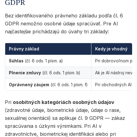
GDPR
Bez identifikovaného právneho základu podľa čl. 6
GDPR nemožno osobné údaje spracúvať. Pre AI
najčastejšie prichádzajú do úvahy tri základy:
Právny základ
Kedy je vhodný
Súhlas
(čl. 6 ods. 1 písm. a)
Pri dobrovoľnom použ
Plnenie zmluvy
(čl. 6 ods. 1 písm. b)
Ak je AI nástroj nevy
Oprávnený záujem
(čl. 6 ods. 1 písm. f)
Pri obchodných AI po
Pri
osobitných kategóriách osobných údajov
(zdravotné údaje, biometrické údaje, údaje o rase,
sexuálnej orientácii) sa aplikuje čl. 9 GDPR — zákaz
spracúvania s úzkymi výnimkami. Pri AI v
zdravotníctve, biometrickej identifikácii alebo pri