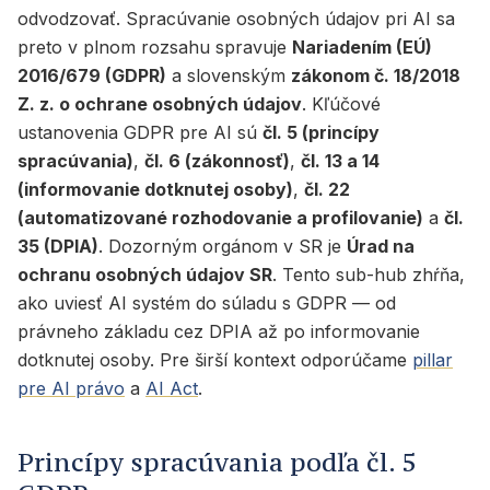
odvodzovať. Spracúvanie osobných údajov pri AI sa
preto v plnom rozsahu spravuje
Nariadením (EÚ)
2016/679 (GDPR)
a slovenským
zákonom č. 18/2018
Z. z. o ochrane osobných údajov
. Kľúčové
ustanovenia GDPR pre AI sú
čl. 5 (princípy
spracúvania)
,
čl. 6 (zákonnosť)
,
čl. 13 a 14
(informovanie dotknutej osoby)
,
čl. 22
(automatizované rozhodovanie a profilovanie)
a
čl.
35 (DPIA)
. Dozorným orgánom v SR je
Úrad na
ochranu osobných údajov SR
. Tento sub-hub zhŕňa,
ako uviesť AI systém do súladu s GDPR — od
právneho základu cez DPIA až po informovanie
dotknutej osoby. Pre širší kontext odporúčame
pillar
pre AI právo
a
AI Act
.
Princípy spracúvania podľa čl. 5