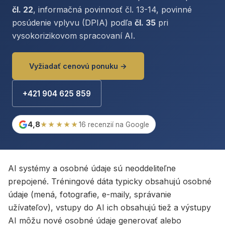
čl. 22
, informačná povinnosť čl. 13-14, povinné
posúdenie vplyvu (DPIA) podľa
čl. 35
pri
vysokorizikovom spracovaní AI.
Vyžiadať cenovú ponuku →
+421 904 625 859
4,8
★★★★★
16 recenzií na Google
AI systémy a osobné údaje sú neoddeliteľne
prepojené. Tréningové dáta typicky obsahujú osobné
údaje (mená, fotografie, e-maily, správanie
užívateľov), vstupy do AI ich obsahujú tiež a výstupy
AI môžu nové osobné údaje generovať alebo