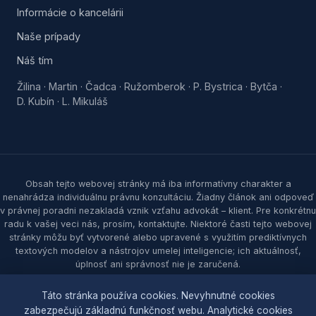
Informácie o kancelárii
Naše prípady
Náš tím
Žilina
Martin
Čadca
Ružomberok
P. Bystrica
Bytča
·
·
·
·
·
·
D. Kubín
L. Mikuláš
·
Obsah tejto webovej stránky má iba informatívny charakter a
nenahrádza individuálnu právnu konzultáciu. Žiadny článok ani odpoveď
v právnej poradni nezakladá vznik vzťahu advokát – klient. Pre konkrétnu
radu k vašej veci nás, prosím, kontaktujte. Niektoré časti tejto webovej
stránky môžu byť vytvorené alebo upravené s využitím prediktívnych
textových modelov a nástrojov umelej inteligencie; ich aktuálnosť,
úplnosť ani správnosť nie je zaručená.
© 2026 Samec & partners, s. r. o. Všetky práva vyhradené.
Táto stránka používa cookies. Nevyhnutné cookies
zabezpečujú základnú funkčnosť webu. Analytické cookies