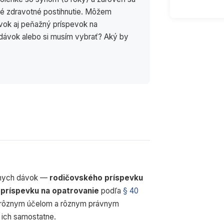
ké zdravotné postihnutie. Môžem
vok aj peňažný príspevok na
dávok alebo si musím vybrať? Aký by
ôznych dávok —
rodičovského príspevku
príspevku na opatrovanie
podľa
§ 40
 rôznym účelom a rôznym právnym
 ich samostatne.