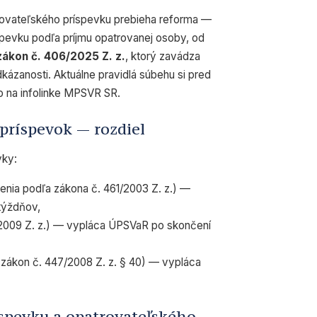
rovateľského príspevku prebieha reforma —
íspevku podľa príjmu opatrovanej osoby, od
zákon č. 406/2025 Z. z.
, ktorý zavádza
ázanosti. Aktuálne pravidlá súbehu si pred
o na infolinke MPSVR SR.
 príspevok — rozdiel
vky:
nia podľa zákona č. 461/2003 Z. z.) —
týždňov,
2009 Z. z.) — vypláca ÚPSVaR po skončení
zákon č. 447/2008 Z. z. § 40) — vypláca
íspevku a opatrovateľského