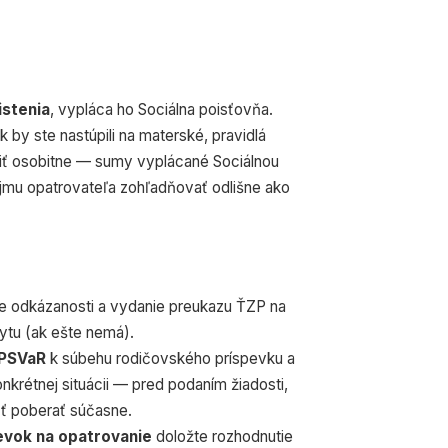
stenia
, vypláca ho Sociálna poisťovňa.
k by ste nastúpili na materské, pravidlá
riť osobitne — sumy vyplácané Sociálnou
jmu opatrovateľa zohľadňovať odlišne ako
e odkázanosti a vydanie preukazu ŤZP na
ytu (ak ešte nemá).
ÚPSVaR
k súbehu rodičovského príspevku a
krétnej situácii — pred podaním žiadosti,
cť poberať súčasne.
pevok na opatrovanie
doložte rozhodnutie