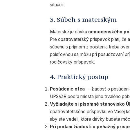
situácii.
3. Súbeh s materským
Materské je dávka
nemocenského poi
Pre opatrovateľský príspevok platí, že a
súbehu s príjmom z poistenia treba ove
poisťovňou sa môžu pri posudzovaní prí
rodičovský príspevok.
4. Praktický postup
Posúdenie otca
— žiadosť o posúdeni
ÚPSVaR podľa miesta jeho trvalého pob
Vyžiadajte si písomné stanovisko 
opatrovateľského príspevku vo Vašej kon
aby ste vedeli, ktoré dávky budete mô
Pri podaní žiadosti o peňažný prís