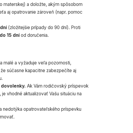
ebo materskej) a doložte, akým spôsobom
eťa aj opatrovanie zároveň (napr. pomoc
dní
(zložitejšie prípady do 90 dní). Proti
do 15 dní
od doručenia.
ťa malé a vyžaduje veľa pozornosti,
 že súčasne kapacitne zabezpečíte aj
u.
 dovolenky.
Ak Vám rodičovský príspevok
, je vhodné aktualizovať Vašu situáciu na
a nedotýka opatrovateľského príspevku
amovať.