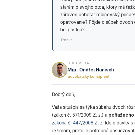
starám o svojho otca, ktorý má ťaž
zároveň poberať rodičovský príspe
opatrovanie? Pôjde o súbeh dvoch 
bol postup?
Trnava
ODPOVEDÁ
Mgr. Ondřej Hanisch
advokátsky koncipient
Dobrý deň,
Vaša situácia sa týka súbehu dvoch r
(zákon č. 571/2009 Z. z.) a
peňažného 
zákona č. 447/2008 Z. z.
Ide o dávky s
režimom, preto je potrebné posudzovať