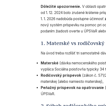
Dôležité upozornenie.
V oblasti opat
od 1. 12. 2024 bolo zrušené krátenie pr
1. 1. 2026 nadobúda postupne účinnosť
nový systém príspevku na pomoc pri odk
podaním žiadosti overte u ÚPSVaR aleb
1. Materské vs rodičovský
Na úvod treba rozlíšiť tri samostatné dá
Materské
(dávka nemocenského poiste
vypláca Sociálna poisťovňa typicky 34 
Rodičovský príspevok
(zákon č. 571/
materskej (alebo namiesto materskej),
Peňažný príspevok na opatrovanie
(
ÚPSVaR.
2. Súbeh rodičovského pr