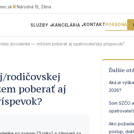
mec.sk
Národná 15, Žilina
KONTAKT
PORADŇA
SLUŽBY
KANCELÁRIA
▾
▾
vskej dovolenke — môžem poberať aj opatrovateľský príspevok?
Ďalšie ot
/rodičovskej
Aká je výšk
em poberať aj
2026?
ríspevok?
Som SZČO a 
opatrovateľ
Ako požiada
postup, dokl
olenke so synom (3 roky) a zároveň sa