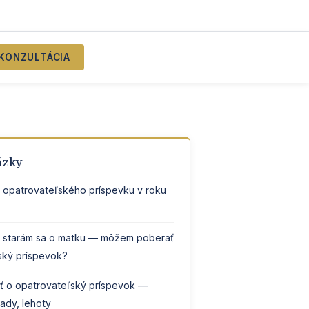
KONZULTÁCIA
ázky
a opatrovateľského príspevku v roku
starám sa o matku — môžem poberať
ský príspevok?
ť o opatrovateľský príspevok —
ady, lehoty