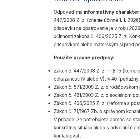
Odpoveď má
informatívny charakter
447/2008 Z. z. (znenie účinné 1. 1. 2026
príspevku na opatrovanie je v roku 202
účinnosti zákona č. 406/2025 Z. z. Kon
príspevkom alebo materským si pred po
Použité právne predpisy:
Zákon č. 447/2008 Z. z. — § 15 (kompl
odkázanosti IV alebo V), § 40 (peňažný
Zákon č. 571/2009 Z. z. o rodičovskom
Zákon č. 461/2003 Z. z. o sociálnom poi
Zákon č. 406/2025 Z. z. (reforma s pos
Zákon č. 71/1967 Zb. o správnom konaní
V prípade, že potrebujete pomoc so st
konkrétnej situácii alebo s odvolaním p
kontaktovať.