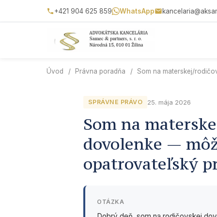
+421 904 625 859
WhatsApp
kancelaria@aksa
Úvod
/
Právna poradňa
/
Som na materskej/rodičo
25. mája 2026
SPRÁVNE PRÁVO
Som na materskej
dovolenke — môž
opatrovateľský p
OTÁZKA
Dobrý deň, som na rodičovskej dov