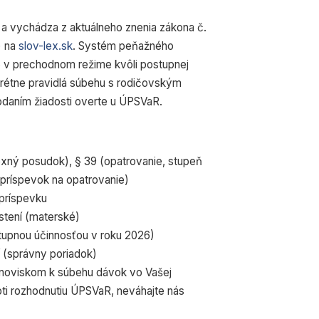
a vychádza z aktuálneho znenia zákona č.
) na
slov-lex.sk
. Systém peňažného
6 v prechodnom režime kvôli postupnej
krétne pravidlá súbehu s rodičovským
daním žiadosti overte u ÚPSVaR.
exný posudok), § 39 (opatrovanie, stupeň
 príspevok na opatrovanie)
 príspevku
stení (materské)
tupnou účinnosťou v roku 2026)
 (správny poriadok)
anoviskom k súbehu dávok vo Vašej
roti rozhodnutiu ÚPSVaR, neváhajte nás