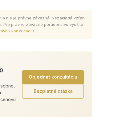
r a nie je právne záväzná. Nezakladá vzťah
i. Pre právne záväzné poradenstvo využite
rávnu konzultáciu
.
30
Objednať konzultáciu
osobne,
Bezplatná otázka
i
e cenovú