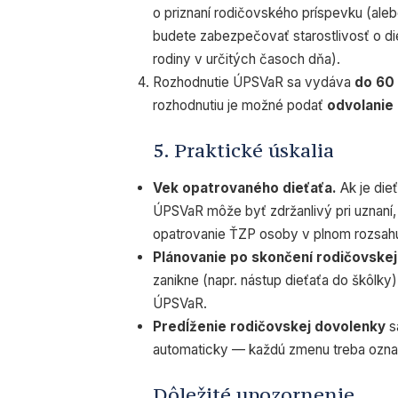
o priznaní rodičovského príspevku (al
budete zabezpečovať starostlivosť o di
rodiny v určitých časoch dňa).
Rozhodnutie ÚPSVaR sa vydáva
do 60 
rozhodnutiu je možné podať
odvolanie 
5. Praktické úskalia
Vek opatrovaného dieťaťa.
Ak je die
ÚPSVaR môže byť zdržanlivý pri uznaní,
opatrovanie ŤZP osoby v plnom rozsah
Plánovanie po skončení rodičovskej
zanikne (napr. nástup dieťaťa do škôlky)
ÚPSVaR.
Predĺženie rodičovskej dovolenky
s
automaticky — každú zmenu treba ozn
Dôležité upozornenie