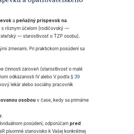
pevok
a
peňažný príspevok na
 s rôznym účelom (rodičovský —
ovateľský — starostlivosť o ŤZP osobu).
erými zmenami. Pri praktickom posúdení sa
 činnosti zároveň (starostlivosť o malé
ňom odkázanosti IV alebo V podľa
§ 39
kový lekár alebo sociálny pracovník
rovanou osobou
v čase, kedy sa primárne
y
.
individuálnom posúdení, odporúčam
pred
aR písomné stanovisko k Vašej konkrétnej