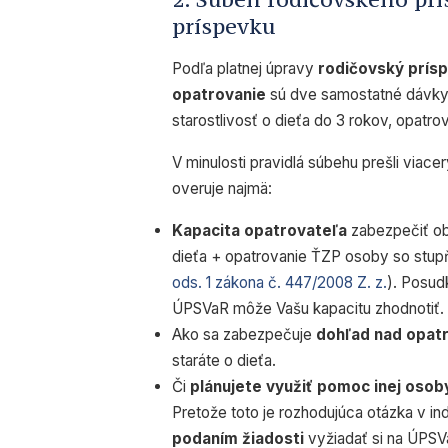
príspevku
Podľa platnej úpravy
rodičovský prís
opatrovanie
sú dve samostatné dávky
starostlivosť o dieťa do 3 rokov, opatr
V minulosti pravidlá súbehu prešli viac
overuje najmä:
Kapacita opatrovateľa
zabezpečiť obe
dieťa + opatrovanie ŤZP osoby so stup
ods. 1 zákona č. 447/2008 Z. z.
). Posud
ÚPSVaR môže Vašu kapacitu zhodnotiť.
Ako sa zabezpečuje
dohľad nad opat
staráte o dieťa.
Či
plánujete využiť pomoc inej osob
Pretože toto je rozhodujúca otázka v 
podaním žiadosti
vyžiadať si na ÚPSV