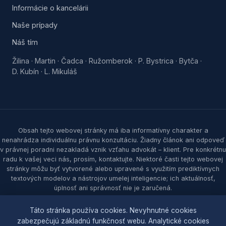
Informácie o kancelárii
Naše prípady
Náš tím
Žilina
Martin
Čadca
Ružomberok
P. Bystrica
Bytča
·
·
·
·
·
·
D. Kubín
L. Mikuláš
·
Obsah tejto webovej stránky má iba informatívny charakter a
nenahrádza individuálnu právnu konzultáciu. Žiadny článok ani odpoveď
v právnej poradni nezakladá vznik vzťahu advokát – klient. Pre konkrétnu
radu k vašej veci nás, prosím, kontaktujte. Niektoré časti tejto webovej
stránky môžu byť vytvorené alebo upravené s využitím prediktívnych
textových modelov a nástrojov umelej inteligencie; ich aktuálnosť,
úplnosť ani správnosť nie je zaručená.
© 2026 Samec & partners, s. r. o. Všetky práva vyhradené.
Táto stránka používa cookies. Nevyhnutné cookies
zabezpečujú základnú funkčnosť webu. Analytické cookies
Ochrana osobných údajov
|
Zásady cookies
|
Nastavenia