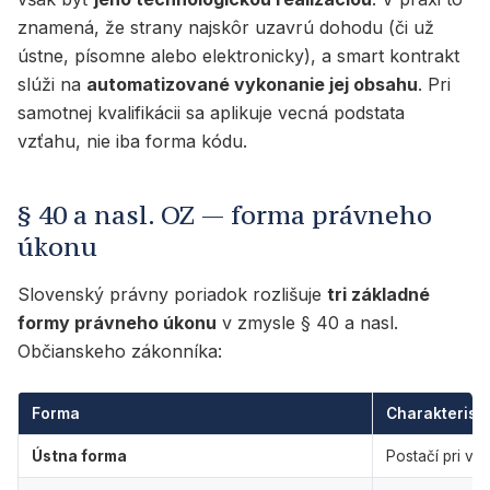
znamená, že strany najskôr uzavrú dohodu (či už
ústne, písomne alebo elektronicky), a smart kontrakt
slúži na
automatizované vykonanie jej obsahu
. Pri
samotnej kvalifikácii sa aplikuje vecná podstata
vzťahu, nie iba forma kódu.
§ 40 a nasl. OZ — forma právneho
úkonu
Slovenský právny poriadok rozlišuje
tri základné
formy právneho úkonu
v zmysle § 40 a nasl.
Občianskeho zákonníka:
Forma
Charakteristi
Ústna forma
Postačí pri v