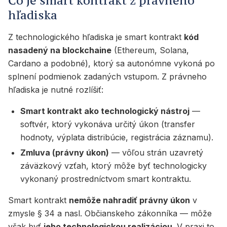
Čo je smart kontrakt z právneho
hľadiska
Z technologického hľadiska je smart kontrakt
kód
nasadený na blockchaine
(Ethereum, Solana,
Cardano a podobné), ktorý sa autonómne vykoná po
splnení podmienok zadaných vstupom. Z právneho
hľadiska je nutné rozlíšiť:
Smart kontrakt ako technologický nástroj
—
softvér, ktorý vykonáva určitý úkon (transfer
hodnoty, výplata distribúcie, registrácia záznamu).
Zmluva (právny úkon)
— vôľou strán uzavretý
záväzkový vzťah, ktorý môže byť technologicky
vykonaný prostredníctvom smart kontraktu.
Smart kontrakt
nemôže nahradiť právny úkon
v
zmysle § 34 a nasl. Občianskeho zákonníka — môže
však byť
jeho technologickou realizáciou
. V praxi to