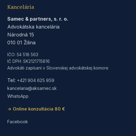
Kancelária
Samec & partners, s. r. o.
Advokátska kancelária
Národná 15
010 01 Žilina
IČO: 54 518 563
IČ DPH: SK2121715816
Advokáti zapísaní v Slovenskej advokátskej komore
Tel:
+421 904 625 859
kancelaria@aksamec.sk
WhatsApp
→ Online konzultácia 80 €
Facebook