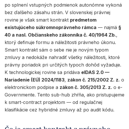
po splnení vstupných podmienok autonómne vykoná
bez ďalšieho zásahu strán. V slovenskej právnej
rovine je však smart kontrakt
predmetom
existujúceho súkromnoprávneho rámca
— najmä
§
40 a nasl. Občianskeho zákonníka č. 40/1964 Zb.
,
ktorý definuje formu a náležitosti právneho úkonu.
Smart kontrakt sám o sebe nie je novým typom
zmluvy a nedokáže nahradiť všetky náležitosti, ktoré
právny poriadok pri určitých typoch dohôd vyžaduje.
K technologickej rovine sa pridáva
eIDAS 2.0 —
Nariadenie (EÚ) 2024/1183
,
zákon č. 215/2002 Z. z.
o
elektronickom podpise a
zákon č. 305/2013 Z. z.
o e-
Governmente. Tento sub-hub zhŕňa, ako pristupujeme
k smart-contract projektom — od regulačnej
klasifikácie cez hybridné zmluvy až po audit kódu.