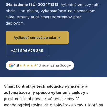
(Nariadenie (EÚ) 2024/1183)
, hybridné zmluvy (off-
chain + on-chain), vykonateľnosť na slovenskom
súde, právny audit smart kontraktov pred
deployom.
Vyžiadať cenovú ponuku →
+421 904 625 859
4,8
★★★★★
16 recenzií na Google
Smart kontrakt je
technologicky vyjadrený a
automatizovaný spôsob vykonania zmluvy
v
prostredí distribuovanej účtovnej knihy. V
technologickej rovine ide o softvérovú vrstvu, ktorá sa