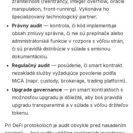
zraniteľnosti (reentrancy, integer overflow, oracle
manipulation, front-running). Vykonáva ho
špecializovaný technologický partner.
Právny audit
— kontrola, či kód implementuje
obsah zmluvy správne, či nie sú prepínače alebo
administrátorské funkcie v rozpore s vôľou strán,
či sú pravidlá distribúcie v súlade s emisnou
dokumentáciou.
Regulačný audit
— posúdenie, či smart kontrakt
nezakladá služby vyžadujúce povolenie podľa
MiCA (napr. custody, brokerage, trading platform).
Upgrade governance
— pri smart kontraktoch s
možnosťou upgradu je dôležité, aby boli pravidlá
upgradu transparentné a v súlade s vôľou držiteľov
tokenu.
Pri DeFi protokoloch je audit obvykle pred nasadením