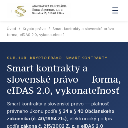
☰
Úvod
/
Krypto právo
/
Smart kontrakty a slovenské právo —
forma, eIDAS 2.0, vykonateľnosť
SUB-HUB · KRYPTO PRÁVO · SMART KONTRAKTY
Smart kontrakty a
slovenské právo — forma,
eIDAS 2.0, vykonateľnosť
Smart kontrakty a slovenské právo — platnosť
právneho úkonu podľa
§ 34 a § 40 Občianskeho
zákonníka (č. 40/1964 Zb.)
, elektronický podpis
podľa
zákona č. 215/2002 Z. z.
a
eIDAS 2.0