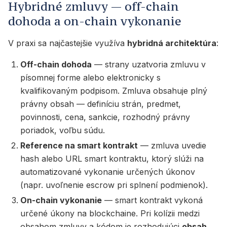
Hybridné zmluvy — off-chain
dohoda a on-chain vykonanie
V praxi sa najčastejšie využíva
hybridná architektúra
:
Off-chain dohoda
— strany uzatvoria zmluvu v
písomnej forme alebo elektronicky s
kvalifikovaným podpisom. Zmluva obsahuje plný
právny obsah — definíciu strán, predmet,
povinnosti, cena, sankcie, rozhodný právny
poriadok, voľbu súdu.
Reference na smart kontrakt
— zmluva uvedie
hash alebo URL smart kontraktu, ktorý slúži na
automatizované vykonanie určených úkonov
(napr. uvoľnenie escrow pri splnení podmienok).
On-chain vykonanie
— smart kontrakt vykoná
určené úkony na blockchaine. Pri kolízii medzi
obsahom zmluvy a kódom je rozhodujúci
obsah