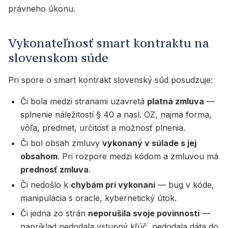
právneho úkonu.
Vykonateľnosť smart kontraktu na
slovenskom súde
Pri spore o smart kontrakt slovenský súd posudzuje:
Či bola medzi stranami uzavretá
platná zmluva
—
splnenie náležitostí § 40 a nasl. OZ, najmä forma,
vôľa, predmet, určitosť a možnosť plnenia.
Či bol obsah zmluvy
vykonaný v súlade s jej
obsahom
. Pri rozpore medzi kódom a zmluvou má
prednosť zmluva
.
Či nedošlo k
chybám pri vykonaní
— bug v kóde,
manipulácia s oracle, kybernetický útok.
Či jedna zo strán
neporušila svoje povinnosti
—
napríklad nedodala vstupný kľúč, nedodala dáta do