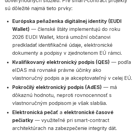
dôveryhodných služieb. Pre smart-contract projekty
sú dôležité najmä tieto prvky:
Európska peňaženka digitálnej identity (EUDI
Wallet)
— členské štáty implementujú do roku
2026 EUDI Wallet, ktorá umožní občanovi
predkladať identifikačné údaje, elektronické
dokumenty a podpisy v zjednotenom EÚ rámci.
Kvalifikovaný elektronický podpis (QES)
— podľa
eIDAS má rovnaké právne účinky ako
vlastnoručný podpis a je akceptovateľný v celej EÚ.
Pokročilý elektronický podpis (AdES)
— má
dôkaznú hodnotu, neproti rovnocennosť s
vlastnoručným podpisom je však slabšia.
Elektronická pečať
a
elektronické časové
pečiatky
— využiteľné pri smart-contract
architektúrach na zabezpečenie integrity dát.