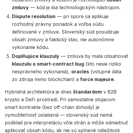
zmluvy
— kód je iba technologickým nástrojom.
Dispute resolution
— pri spore sa aplikuje
rozhodný právny poriadok a voľba súdu
definované v zmluve. Slovenský súd posudzuje
obsah zmluvy a faktický stav, nie autonómne
vykonanie kódu.
Doplňujúce klauzuly
— zmluva by mala obsahovať
klauzulu o smart-contract bug
(kto nesie riziko
nesprávneho vykonania),
oracles
(vstupné dáta
zo zdroja mimo blockchain) a
force majeure
.
Hybridná architektúra je dnes
štandardom
v B2B
krypto a DeFi prostredí. Pri samostatne stojacom
smart kontrakte (bez off-chain dohody) je
vymožiteľnosť oslabená — slovenský súd nemá
podklad pre interpretáciu vôle strán a môže odmietnuť
aplikovať obsah kódu, ak nie sú splnené náležitosti