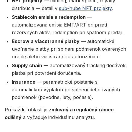
NFT projekty
— minting, marketplace, royalty
distribúcia — detail v
sub-hube NFT projekty
.
Stablecoin emisia a redemption
—
automatizovaná emisia EMT/ART pri prijatí
rezervných aktív, redemption pri spätnom predaji.
Escrow a viacstranné platby
— automatické
uvoľnenie platby pri splnení podmienok overených
oracle alebo viacstrannou autorizáciou.
Supply chain
— automatizovaný tracking dodávok,
platba pri potvrdení doručenia.
Insurance
— parametrické poistenie s
automatickou výplatou pri splnení definovaných
podmienok (povodne, lety, počasie).
Pri každej oblasti je
zmluvný a regulačný rámec
odlišný
a vyžaduje individuálnu analýzu.