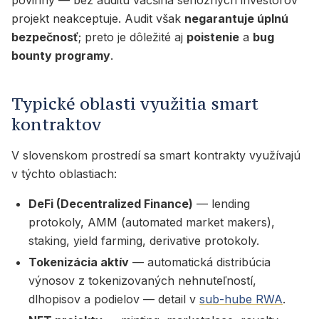
povinný — bez auditu väčšina seriózných investorov
projekt neakceptuje. Audit však
negarantuje úplnú
bezpečnosť
; preto je dôležité aj
poistenie
a
bug
bounty programy
.
Typické oblasti využitia smart
kontraktov
V slovenskom prostredí sa smart kontrakty využívajú
v týchto oblastiach:
DeFi (Decentralized Finance)
— lending
protokoly, AMM (automated market makers),
staking, yield farming, derivative protokoly.
Tokenizácia aktív
— automatická distribúcia
výnosov z tokenizovaných nehnuteľností,
dlhopisov a podielov — detail v
sub-hube RWA
.