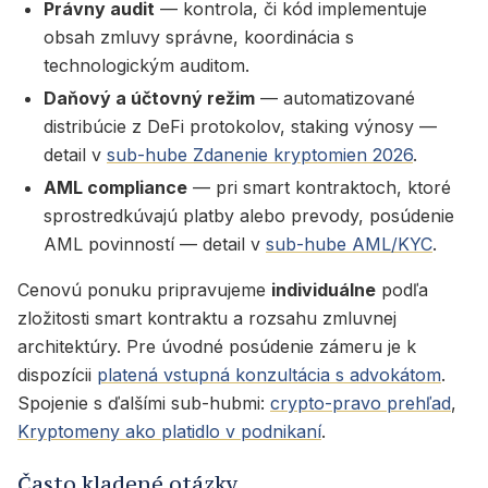
Právny audit
— kontrola, či kód implementuje
obsah zmluvy správne, koordinácia s
technologickým auditom.
Daňový a účtovný režim
— automatizované
distribúcie z DeFi protokolov, staking výnosy —
detail v
sub-hube Zdanenie kryptomien 2026
.
AML compliance
— pri smart kontraktoch, ktoré
sprostredkúvajú platby alebo prevody, posúdenie
AML povinností — detail v
sub-hube AML/KYC
.
Cenovú ponuku pripravujeme
individuálne
podľa
zložitosti smart kontraktu a rozsahu zmluvnej
architektúry. Pre úvodné posúdenie zámeru je k
dispozícii
platená vstupná konzultácia s advokátom
.
Spojenie s ďalšími sub-hubmi:
crypto-pravo prehľad
,
Kryptomeny ako platidlo v podnikaní
.
Často kladené otázky