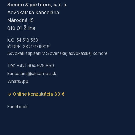
Samec & partners, s. r. o.
Advokátska kancelária
Národná 15
010 01 Žilina
IČO: 54 518 563
IČ DPH: SK2121715816
Advokáti zapísaní v Slovenskej advokátskej komore
Tel:
+421 904 625 859
kancelaria@aksamec.sk
WhatsApp
→ Online konzultácia 80 €
Facebook