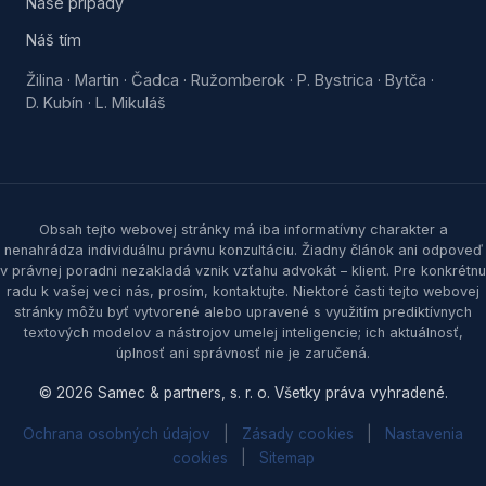
Naše prípady
Náš tím
Žilina
Martin
Čadca
Ružomberok
P. Bystrica
Bytča
·
·
·
·
·
·
D. Kubín
L. Mikuláš
·
Obsah tejto webovej stránky má iba informatívny charakter a
nenahrádza individuálnu právnu konzultáciu. Žiadny článok ani odpoveď
v právnej poradni nezakladá vznik vzťahu advokát – klient. Pre konkrétnu
radu k vašej veci nás, prosím, kontaktujte. Niektoré časti tejto webovej
stránky môžu byť vytvorené alebo upravené s využitím prediktívnych
textových modelov a nástrojov umelej inteligencie; ich aktuálnosť,
úplnosť ani správnosť nie je zaručená.
© 2026 Samec & partners, s. r. o. Všetky práva vyhradené.
Ochrana osobných údajov
|
Zásady cookies
|
Nastavenia
cookies
|
Sitemap