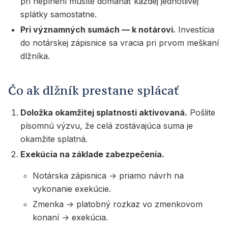
pri neplnení musíte domáhať každej jednotlivej
splátky samostatne.
Pri významných sumách — k notárovi.
Investícia
do notárskej zápisnice sa vracia pri prvom meškaní
dlžníka.
Čo ak dlžník prestane splácať
Doložka okamžitej splatnosti aktivovaná.
Pošlite
písomnú výzvu, že celá zostávajúca suma je
okamžite splatná.
Exekúcia na základe zabezpečenia.
Notárska zápisnica → priamo návrh na
vykonanie exekúcie.
Zmenka → platobný rozkaz vo zmenkovom
konaní → exekúcia.