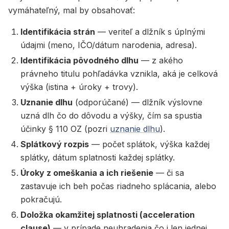
vymáhateľný, mal by obsahovať:
Identifikácia strán
— veriteľ a dlžník s úplnými
údajmi (meno, IČO/dátum narodenia, adresa).
Identifikácia pôvodného dlhu
— z akého
právneho titulu pohľadávka vznikla, aká je celková
výška (istina + úroky + trovy).
Uznanie dlhu
(odporúčané) — dlžník výslovne
uzná dlh čo do dôvodu a výšky, čím sa spustia
účinky § 110 OZ (pozri
uznanie dlhu
).
Splátkový rozpis
— počet splátok, výška každej
splátky, dátum splatnosti každej splátky.
Úroky z omeškania a ich riešenie
— či sa
zastavuje ich beh počas riadneho splácania, alebo
pokračujú.
Doložka okamžitej splatnosti (acceleration
clause)
— v prípade neuhradenia čo i len jednej