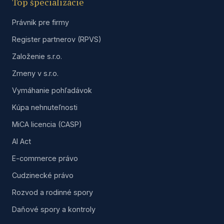
Top špecializácie
Právnik pre firmy
Register partnerov (RPVS)
Založenie s.r.o.
Zmeny v s.r.o.
Vymáhanie pohľadávok
Kúpa nehnuteľnosti
MiCA licencia (CASP)
AI Act
E-commerce právo
Cudzinecké právo
Rozvod a rodinné spory
Daňové spory a kontroly