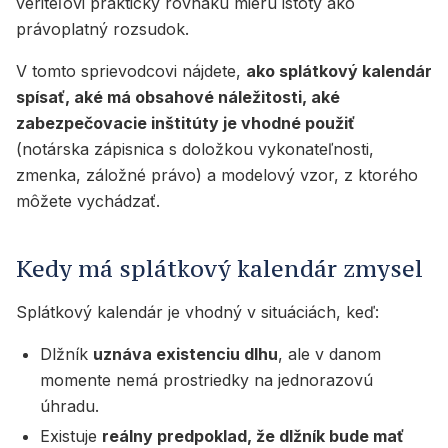
veriteľovi prakticky rovnakú mieru istoty ako
právoplatný rozsudok.
V tomto sprievodcovi nájdete,
ako splátkový kalendár
spísať, aké má obsahové náležitosti, aké
zabezpečovacie inštitúty je vhodné použiť
(notárska zápisnica s doložkou vykonateľnosti,
zmenka, záložné právo) a modelový vzor, z ktorého
môžete vychádzať.
Kedy má splátkový kalendár zmysel
Splátkový kalendár je vhodný v situáciách, keď:
Dlžník
uznáva existenciu dlhu
, ale v danom
momente nemá prostriedky na jednorazovú
úhradu.
Existuje
reálny predpoklad, že dlžník bude mať