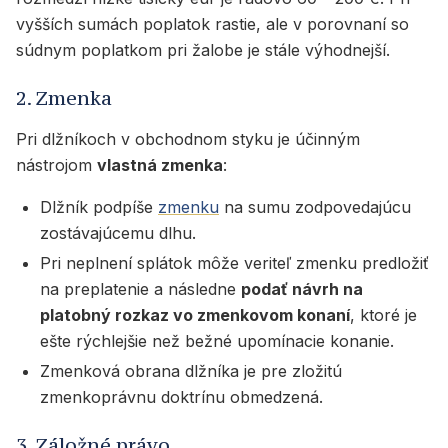
vyšších sumách poplatok rastie, ale v porovnaní so
súdnym poplatkom pri žalobe je stále výhodnejší.
2. Zmenka
Pri dlžníkoch v obchodnom styku je účinným
nástrojom
vlastná zmenka
:
Dlžník podpíše
zmenku
na sumu zodpovedajúcu
zostávajúcemu dlhu.
Pri neplnení splátok môže veriteľ zmenku predložiť
na preplatenie a následne
podať návrh na
platobný rozkaz vo zmenkovom konaní
, ktoré je
ešte rýchlejšie než bežné upomínacie konanie.
Zmenková obrana dlžníka je pre zložitú
zmenkoprávnu doktrínu obmedzená.
3. Záložné právo