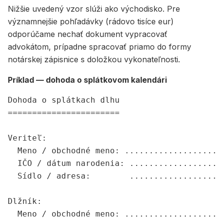
Nižšie uvedený vzor slúži ako východisko. Pre
významnejšie pohľadávky (rádovo tisíce eur)
odporúčame nechať dokument vypracovať
advokátom, prípadne spracovať priamo do formy
notárskej zápisnice s doložkou vykonateľnosti.
Príklad — dohoda o splátkovom kalendári
Dohoda o splátkach dlhu

=======================

Veriteľ:

  Meno / obchodné meno: ...................
  IČO / dátum narodenia: ..................
  Sídlo / adresa:        ..................
Dlžník:

  Meno / obchodné meno: ...................