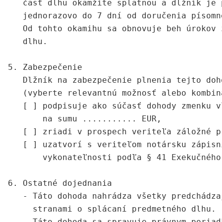
   časť dlhu okamžite splatnou a dlžník je 
   jednorazovo do 7 dní od doručenia písomn
   Od tohto okamihu sa obnovuje beh úrokov 
   dlhu.

5. Zabezpečenie

   Dlžník na zabezpečenie plnenia tejto doho
   (vyberte relevantnú možnosť alebo kombiná
   [ ] podpisuje ako súčasť dohody zmenku v
       na sumu ........... EUR,

   [ ] zriadi v prospech veriteľa záložné p
   [ ] uzatvorí s veriteľom notársku zápisn
       vykonateľnosti podľa § 41 Exekučného 
6. Ostatné dojednania

   - Táto dohoda nahrádza všetky predchádza
     stranami o splácaní predmetného dlhu.

   - Táto dohoda sa spravuje právnym poriad