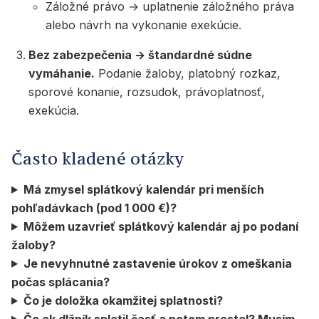
Záložné právo → uplatnenie záložného práva
alebo návrh na vykonanie exekúcie.
Bez zabezpečenia → štandardné súdne
vymáhanie.
Podanie žaloby, platobný rozkaz,
sporové konanie, rozsudok, právoplatnosť,
exekúcia.
Často kladené otázky
Má zmysel splátkový kalendár pri menších
pohľadávkach (pod 1 000 €)?
Môžem uzavrieť splátkový kalendár aj po podaní
žaloby?
Je nevyhnutné zastavenie úrokov z omeškania
počas splácania?
Čo je doložka okamžitej splatnosti?
Čo ak dlžník splatil časť a potom prestal? Musím