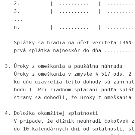
   2.          |  ..........   |  .........
   3.          |  ..........   |  .........
   ...

   n.          |  ..........   |  .........
   ----------------------------------------
   Splátky sa hradia na účet veriteľa IBAN:
   prvá splátka najneskôr do dňa ...........
3. Úroky z omeškania a paušálna náhrada

   Úroky z omeškania v zmysle § 517 ods. 2 
   ku dňu uzavretia tejto dohody sú zahrnut
   bodu 1. Pri riadnom splácaní podľa splát
   strany sa dohodli, že úroky z omeškania 
4. Doložka okamžitej splatnosti

   V prípade, že dlžník neuhradí čokoľvek z
   do 10 kalendárnych dní od splatnosti, st