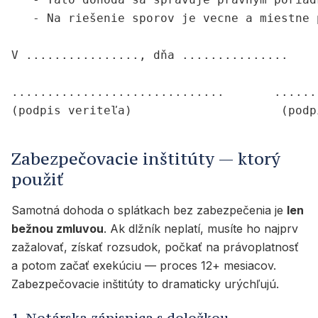
   - Na riešenie sporov je vecne a miestne 
V ................, dňa ...............

..............................       ......
Zabezpečovacie inštitúty — ktorý
použiť
Samotná dohoda o splátkach bez zabezpečenia je
len
bežnou zmluvou
. Ak dlžník neplatí, musíte ho najprv
zažalovať, získať rozsudok, počkať na právoplatnosť
a potom začať exekúciu — proces 12+ mesiacov.
Zabezpečovacie inštitúty to dramaticky urýchľujú.
1. Notárska zápisnica s doložkou