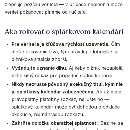
zlepšuje pozíciu veriteľa — v prípade neplnenia môže
veriteľ požadovať plnenie od ručiteľa.
Ako rokovať o splátkovom kalendári
Pre veriteľa je kľúčová rýchlosť uzavretia.
Čím
dlhšie rokovanie trvá, tým pravdepodobnejšie sa
dlžníkova situácia zhorší.
Vyžadujte uznanie dlhu.
Aj keby dlžník nezaplatil,
máte silný dôkaz pre prípadné súdne konanie.
Nikdy nezrušte pôvodný exekučný titul, kým nie
je splátkový kalendár zabezpečený.
Ak už máte
právoplatný platobný rozkaz, nerušte ho —
splátkový kalendár môže byť dohodou o odklade
exekúcie, nie náhradou rozkazu.
Zahrňte doložku okamžitej splatnosti.
Bez nej sa