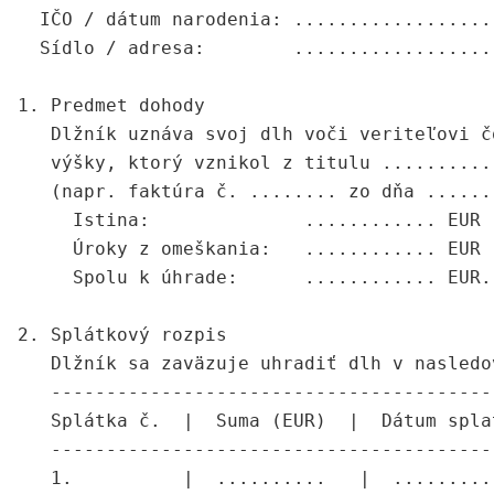
  IČO / dátum narodenia: ..................
  Sídlo / adresa:        ..................
1. Predmet dohody

   Dlžník uznáva svoj dlh voči veriteľovi č
   výšky, ktorý vznikol z titulu ..........
   (napr. faktúra č. ........ zo dňa ......
     Istina:              ............ EUR

     Úroky z omeškania:   ............ EUR

     Spolu k úhrade:      ............ EUR.

2. Splátkový rozpis

   Dlžník sa zaväzuje uhradiť dlh v nasledo
   ----------------------------------------
   Splátka č.  |  Suma (EUR)  |  Dátum spla
   ----------------------------------------
   1.          |  ..........   |  .........