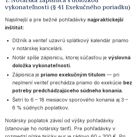
vykonateľnosti (§ 41 Exekučného poriadku)
Najsilnejší a pre bežné pohľadávky
najpraktickejší
inštitút
:
Dlžník a veriteľ uzavrú splátkový kalendár priamo
v notárskej kancelárii.
Notár spíše zápisnicu, ktorej súčasťou je
výslovná
doložka vykonateľnosti
.
Zápisnica je
priamo exekučným titulom
— pri
neplnení veriteľ prechádza priamo do exekúcie
bez
potreby predchádzajúceho súdneho konania
.
Šetrí to 6 – 18 mesiacov sporového konania aj 3 –
6 % súdnych poplatkov.
Notársky poplatok závisí od výšky pohľadávky
(stanovuje ho notársky tarif). Pre pohľadávky v
rozmedzí nízke tisícky eur je rádovo 60 – 200 €. Pri