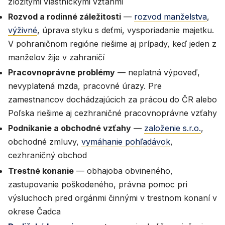
zložitými vlastníckymi vzťahmi
Rozvod a rodinné záležitosti
—
rozvod manželstva
,
výživné
, úprava styku s deťmi, vysporiadanie majetku.
V pohraničnom regióne riešime aj prípady, keď jeden z
manželov žije v zahraničí
Pracovnoprávne problémy
— neplatná výpoveď,
nevyplatená mzda, pracovné úrazy. Pre
zamestnancov dochádzajúcich za prácou do ČR alebo
Poľska riešime aj cezhraničné pracovnoprávne vzťahy
Podnikanie a obchodné vzťahy
—
založenie s.r.o.
,
obchodné zmluvy,
vymáhanie pohľadávok
,
cezhraničný obchod
Trestné konanie
— obhajoba obvineného,
zastupovanie poškodeného, právna pomoc pri
výsluchoch pred orgánmi činnými v trestnom konaní v
okrese Čadca