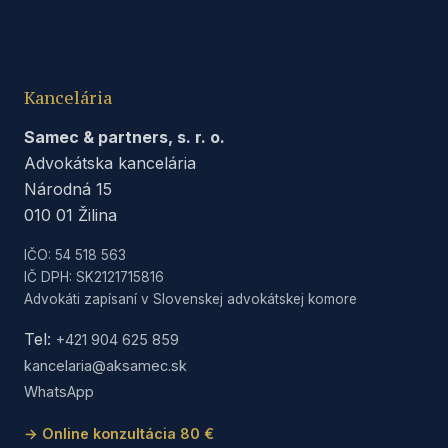
Kancelária
Samec & partners, s. r. o.
Advokátska kancelária
Národná 15
010 01 Žilina
IČO: 54 518 563
IČ DPH: SK2121715816
Advokáti zapísaní v Slovenskej advokátskej komore
Tel:
+421 904 625 859
kancelaria@aksamec.sk
WhatsApp
→ Online konzultácia 80 €