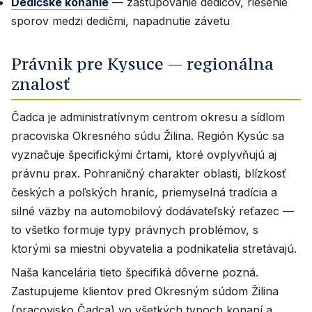
Dedičské konanie
— zastupovanie dedičov, riešenie
sporov medzi dedičmi, napadnutie závetu
Právnik pre Kysuce — regionálna
znalosť
Čadca je administratívnym centrom okresu a sídlom
pracoviska Okresného súdu Žilina. Región Kysúc sa
vyznačuje špecifickými črtami, ktoré ovplyvňujú aj
právnu prax. Pohraničný charakter oblasti, blízkosť
českých a poľských hraníc, priemyselná tradícia a
silné väzby na automobilový dodávateľský reťazec —
to všetko formuje typy právnych problémov, s
ktorými sa miestni obyvatelia a podnikatelia stretávajú.
Naša kancelária tieto špecifiká dôverne pozná.
Zastupujeme klientov pred Okresným súdom Žilina
(pracovisko Čadca) vo všetkých typoch konaní a