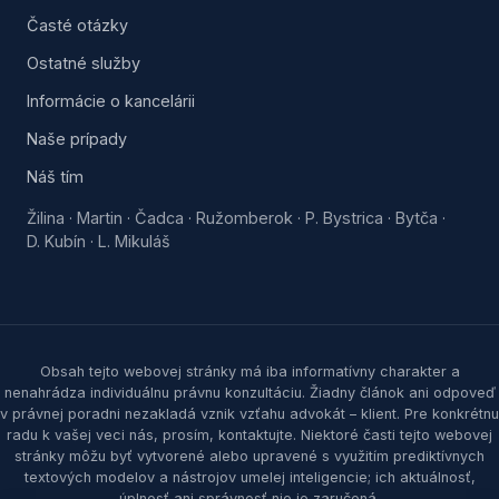
Časté otázky
Ostatné služby
Informácie o kancelárii
Naše prípady
Náš tím
Žilina
Martin
Čadca
Ružomberok
P. Bystrica
Bytča
·
·
·
·
·
·
D. Kubín
L. Mikuláš
·
Obsah tejto webovej stránky má iba informatívny charakter a
nenahrádza individuálnu právnu konzultáciu. Žiadny článok ani odpoveď
v právnej poradni nezakladá vznik vzťahu advokát – klient. Pre konkrétnu
radu k vašej veci nás, prosím, kontaktujte. Niektoré časti tejto webovej
stránky môžu byť vytvorené alebo upravené s využitím prediktívnych
textových modelov a nástrojov umelej inteligencie; ich aktuálnosť,
úplnosť ani správnosť nie je zaručená.