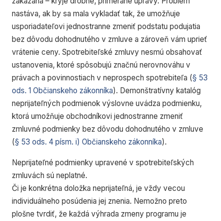
zakázaná – kryje drobné, primerané úpravy. Problém
nastáva, ak by sa mala vykladať tak, že umožňuje
usporiadateľovi jednostranne zmeniť podstatu podujatia
bez dôvodu dohodnutého v zmluve
a zároveň vám uprieť
vrátenie ceny. Spotrebiteľské zmluvy nesmú obsahovať
ustanovenia, ktoré spôsobujú značnú nerovnováhu v
právach a povinnostiach v neprospech spotrebiteľa (
§ 53
ods. 1 Občianskeho zákonníka
). Demonštratívny katalóg
neprijateľných podmienok výslovne uvádza podmienku,
ktorá umožňuje obchodníkovi jednostranne zmeniť
zmluvné podmienky bez dôvodu dohodnutého v zmluve
(
§ 53 ods. 4 písm. i) Občianskeho zákonníka
).
Neprijateľné podmienky upravené v spotrebiteľských
zmluvách sú neplatné.
Či je konkrétna doložka neprijateľná, je vždy vecou
individuálneho posúdenia jej znenia. Nemožno preto
plošne tvrdiť, že každá výhrada zmeny programu je