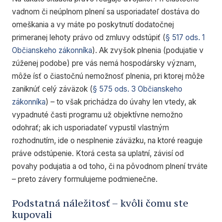
vadnom či neúplnom plnení sa usporiadateľ dostáva do
omeškania a vy máte po poskytnutí dodatočnej
primeranej lehoty právo od zmluvy odstúpiť (
§ 517 ods. 1
Občianskeho zákonníka
). Ak zvyšok plnenia (podujatie v
zúženej podobe) pre vás nemá hospodársky význam,
môže ísť o čiastočnú nemožnosť plnenia, pri ktorej môže
zaniknúť celý záväzok (
§ 575 ods. 3 Občianskeho
zákonníka
) – to však prichádza do úvahy len vtedy, ak
vypadnuté časti programu už objektívne nemožno
odohrať; ak ich usporiadateľ vypustil vlastným
rozhodnutím, ide o nesplnenie záväzku, na ktoré reaguje
práve odstúpenie. Ktorá cesta sa uplatní, závisí od
povahy podujatia a od toho, či na pôvodnom plnení trváte
– preto závery formulujeme podmienečne.
Podstatná náležitosť – kvôli čomu ste
kupovali