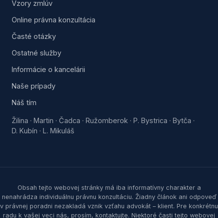
Vzory zmlúv
Online právna konzultácia
Časté otázky
Ostatné služby
Informácie o kancelárii
Naše prípady
Náš tím
Žilina
Martin
Čadca
Ružomberok
P. Bystrica
Bytča
·
·
·
·
·
·
D. Kubín
L. Mikuláš
·
Obsah tejto webovej stránky má iba informatívny charakter a
nenahrádza individuálnu právnu konzultáciu. Žiadny článok ani odpoveď
v právnej poradni nezakladá vznik vzťahu advokát – klient. Pre konkrétnu
radu k vašej veci nás, prosím, kontaktujte. Niektoré časti tejto webovej