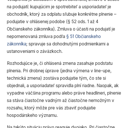
na podujatí: kupujúcim je spotrebiteľ a usporiadateľ je
obchodník, ktorý za odplatu sľubuje konkrétne plnenie –
podujatie v ohlásenej podobe (§ 52 ods. 1 až 4
Občianskeho zákonníka). Zmluva o účasti na podujatí je
nepomenovaná zmluva podľa
§ 51 Občianskeho
zákonníka
; spravuje sa dohodnutými podmienkami a
ustanoveniami o záväzkoch.
Rozhodujúce je, či ohlásená zmena zasahuje
podstatu
plnenia. Pri drobnej úprave (jedna výmena v line-upe,
technická zmena) zostáva podujatie tým, čo ste si
objednali, a usporiadateľ spravidla plní riadne. Naopak, ak
vypadne väčšina programu alebo práve headlineri, plnenie
sa stáva čiastočne vadným až čiastočne nemožným v
rozsahu, ktorý môže pre vás zbaviť podujatie
hospodárskeho významu.
Na takúto situáciu právo reaguje dvojako. Pri čiastočne