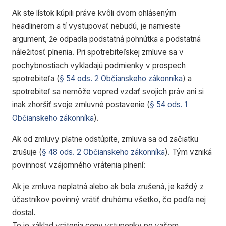
Ak ste lístok kúpili práve kvôli dvom ohláseným
headlinerom a tí vystupovať nebudú, je namieste
argument, že odpadla podstatná pohnútka a podstatná
náležitosť plnenia. Pri spotrebiteľskej zmluve sa v
pochybnostiach vykladajú podmienky v prospech
spotrebiteľa (
§ 54 ods. 2 Občianskeho zákonníka
) a
spotrebiteľ sa nemôže vopred vzdať svojich práv ani si
inak zhoršiť svoje zmluvné postavenie (
§ 54 ods. 1
Občianskeho zákonníka
).
Ak od zmluvy platne odstúpite, zmluva sa od začiatku
zrušuje (
§ 48 ods. 2 Občianskeho zákonníka
). Tým vzniká
povinnosť vzájomného vrátenia plnení:
Ak je zmluva neplatná alebo ak bola zrušená, je každý z
účastníkov povinný vrátiť druhému všetko, čo podľa nej
dostal.
To je základ vrátenia ceny vstupenky po vašom