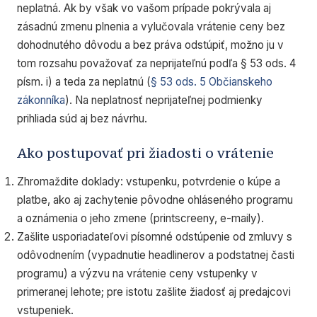
neplatná. Ak by však vo vašom prípade pokrývala aj
zásadnú zmenu plnenia a vylučovala vrátenie ceny bez
dohodnutého dôvodu a bez práva odstúpiť,
možno ju v
tom rozsahu považovať
za neprijateľnú podľa § 53 ods. 4
písm. i) a teda za neplatnú (
§ 53 ods. 5 Občianskeho
zákonníka
). Na neplatnosť neprijateľnej podmienky
prihliada súd aj bez návrhu.
Ako postupovať pri žiadosti o vrátenie
Zhromaždite doklady: vstupenku, potvrdenie o kúpe a
platbe, ako aj zachytenie pôvodne ohláseného programu
a oznámenia o jeho zmene (printscreeny, e-maily).
Zašlite usporiadateľovi písomné odstúpenie od zmluvy s
odôvodnením (vypadnutie headlinerov a podstatnej časti
programu) a výzvu na vrátenie ceny vstupenky v
primeranej lehote; pre istotu zašlite žiadosť aj predajcovi
vstupeniek.