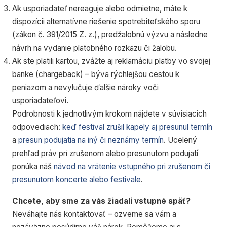
Ak usporiadateľ nereaguje alebo odmietne, máte k
dispozícii alternatívne riešenie spotrebiteľského sporu
(zákon č. 391/2015 Z. z.), predžalobnú výzvu a následne
návrh na vydanie platobného rozkazu či žalobu.
Ak ste platili kartou, zvážte aj reklamáciu platby vo svojej
banke (chargeback) – býva rýchlejšou cestou k
peniazom a nevylučuje ďalšie nároky voči
usporiadateľovi.
Podrobnosti k jednotlivým krokom nájdete v súvisiacich
odpovediach:
keď festival zrušil kapely aj presunul termín
a
presun podujatia na iný či neznámy termín
. Ucelený
prehľad práv pri zrušenom alebo presunutom podujatí
ponúka náš
návod na vrátenie vstupného pri zrušenom či
presunutom koncerte alebo festivale
.
Chcete, aby sme za vás žiadali vstupné späť?
Neváhajte nás kontaktovať – ozveme sa vám a