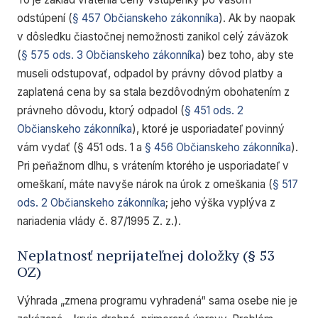
odstúpení (
§ 457 Občianskeho zákonníka
). Ak by naopak
v dôsledku čiastočnej nemožnosti zanikol celý záväzok
(
§ 575 ods. 3 Občianskeho zákonníka
) bez toho, aby ste
museli odstupovať, odpadol by právny dôvod platby a
zaplatená cena by sa stala bezdôvodným obohatením z
právneho dôvodu, ktorý odpadol (
§ 451 ods. 2
Občianskeho zákonníka
), ktoré je usporiadateľ povinný
vám vydať (§ 451 ods. 1 a
§ 456 Občianskeho zákonníka
).
Pri peňažnom dlhu, s vrátením ktorého je usporiadateľ v
omeškaní, máte navyše nárok na úrok z omeškania (
§ 517
ods. 2 Občianskeho zákonníka
; jeho výška vyplýva z
nariadenia vlády č. 87/1995 Z. z.).
Neplatnosť neprijateľnej doložky (§ 53
OZ)
Výhrada „zmena programu vyhradená“ sama osebe nie je