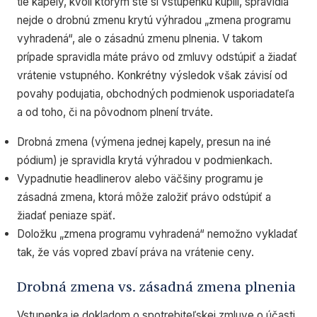
tie kapely, kvôli ktorým ste si vstupenku kúpili, spravidla
nejde o drobnú zmenu krytú výhradou „zmena programu
vyhradená“, ale o zásadnú zmenu plnenia. V takom
prípade spravidla máte právo od zmluvy odstúpiť a žiadať
vrátenie vstupného. Konkrétny výsledok však závisí od
povahy podujatia, obchodných podmienok usporiadateľa
a od toho, či na pôvodnom plnení trváte.
Drobná zmena (výmena jednej kapely, presun na iné
pódium) je spravidla krytá výhradou v podmienkach.
Vypadnutie headlinerov alebo väčšiny programu je
zásadná zmena, ktorá môže založiť právo odstúpiť a
žiadať peniaze späť.
Doložku „zmena programu vyhradená“ nemožno vykladať
tak, že vás vopred zbaví práva na vrátenie ceny.
Drobná zmena vs. zásadná zmena plnenia
Vstupenka je dokladom o spotrebiteľskej zmluve o účasti