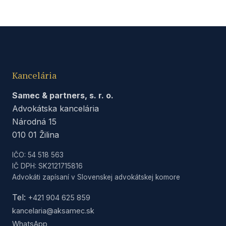
Kancelária
Samec & partners, s. r. o.
Advokátska kancelária
Národná 15
010 01 Žilina
IČO: 54 518 563
IČ DPH: SK2121715816
Advokáti zapísaní v Slovenskej advokátskej komore
Tel:
+421 904 625 859
kancelaria@aksamec.sk
WhatsApp