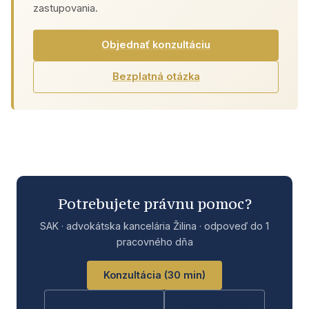
zastupovania.
Objednať konzultáciu
Bezplatná otázka
Potrebujete právnu pomoc?
SAK · advokátska kancelária Žilina · odpoveď do 1
pracovného dňa
Konzultácia (30 min)
Bezplatná otázka
Rýchla otázka