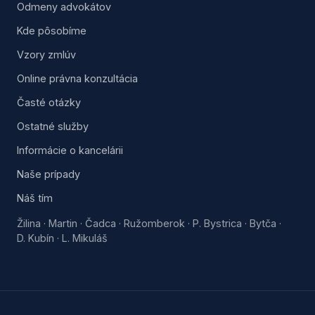
Odmeny advokátov
Kde pôsobíme
Vzory zmlúv
Online právna konzultácia
Časté otázky
Ostatné služby
Informácie o kancelárii
Naše prípady
Náš tím
Žilina
Martin
Čadca
Ružomberok
P. Bystrica
Bytča
·
·
·
·
·
·
D. Kubín
L. Mikuláš
·