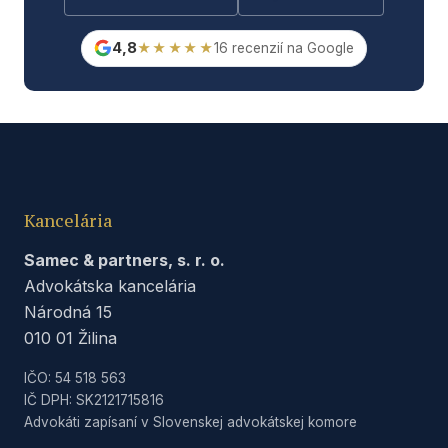
4,8
★★★★★
16 recenzií na Google
Kancelária
Samec & partners, s. r. o.
Advokátska kancelária
Národná 15
010 01 Žilina
IČO: 54 518 563
IČ DPH: SK2121715816
Advokáti zapísaní v Slovenskej advokátskej komore