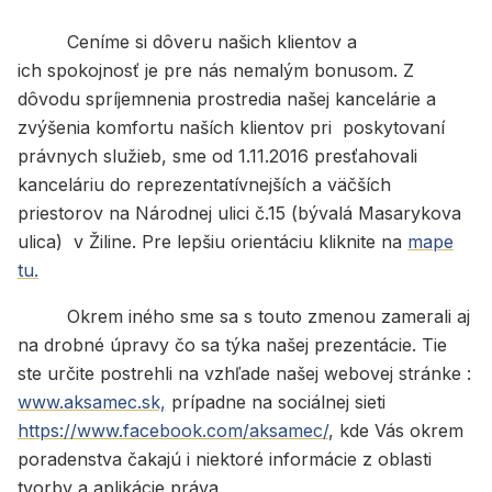
Ceníme si dôveru našich klientov a
ich spokojnosť je pre nás nemalým bonusom. Z
dôvodu spríjemnenia prostredia našej kancelárie a
zvýšenia komfortu naších klientov pri poskytovaní
právnych služieb, sme od 1.11.2016 presťahovali
kanceláriu do reprezentatívnejších a väčších
priestorov na Národnej ulici č.15 (bývalá Masarykova
ulica) v Žiline. Pre lepšiu orientáciu kliknite na
mape
tu.
Okrem iného sme sa s touto zmenou zamerali aj
na drobné úpravy čo sa týka našej prezentácie. Tie
ste určite postrehli na vzhľade našej webovej stránke :
www.aksamec.sk,
prípadne na sociálnej sieti
https://www.facebook.com/aksamec/
, kde Vás okrem
poradenstva čakajú i niektoré informácie z oblasti
tvorby a aplikácie práva.