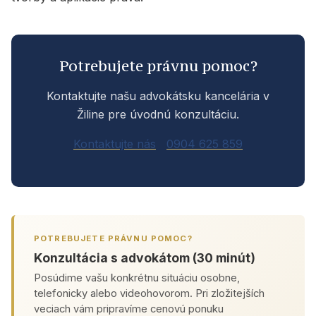
Potrebujete právnu pomoc?
Kontaktujte našu advokátsku kancelária v
Žiline pre úvodnú konzultáciu.
Kontaktujte nás
0904 625 859
POTREBUJETE PRÁVNU POMOC?
Konzultácia s advokátom (30 minút)
Posúdime vašu konkrétnu situáciu osobne,
telefonicky alebo videohovorom. Pri zložitejších
veciach vám pripravíme cenovú ponuku