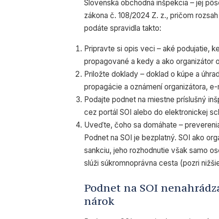
Slovenská obchodná inšpekcia – jej pô
zákona č. 108/2024 Z. z., pričom rozsa
podáte spravidla takto:
Pripravte si opis veci – aké podujatie, k
propagované a kedy a ako organizátor o
Priložte doklady – doklad o kúpe a úhr
propagácie a oznámení organizátora, e-
Podajte podnet na miestne príslušný inš
cez portál SOI alebo do elektronickej sc
Uveďte, čoho sa domáhate – preverenia,
Podnet na SOI je bezplatný. SOI ako or
sankciu, jeho rozhodnutie však samo ose
slúži súkromnoprávna cesta (pozri nižšie
Podnet na SOI nenahrádz
nárok