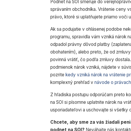
Podnet na SOI smeruje do verejnoprávnej
správaním obchodníka. Vrátenie ceny 
právo, ktoré si uplatňujete priamo voči 
Ak sa podujatie v ohlásenej podobe nek
programu, spravidla vám vzniká nárok n
odpadol právny dôvod platby (zaplate
obohatením), alebo preto, že od zmluvy
povinná vrátiť, čo podľa zmluvy dostala
podmienok nárok vzniká, nájdete v súvi
pozrite
kedy vzniká nárok na vrátenie p
komplexný prehľad v
návode o právach
Z hľadiska postupu odporúčam preto k
na SOI si písomne uplatnite nárok na vr
usporiadateľovi a uschovajte si všetky 
Chcete, aby sme za vás žiadali peni
podnet na SOI?
Neváhajte nás kontak