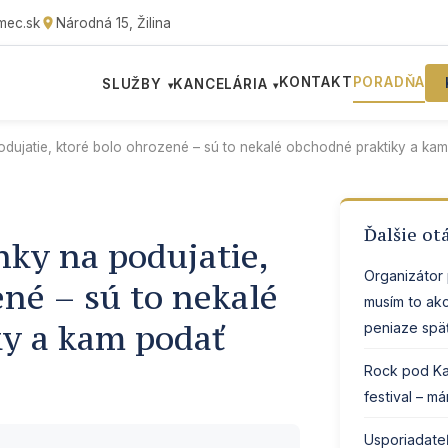
mec.sk
Národná 15, Žilina
KONTAKT
PORADŇA
SLUŽBY
KANCELÁRIA
▾
▾
odujatie, ktoré bolo ohrozené – sú to nekalé obchodné praktiky a ka
Ďalšie ot
nky na podujatie,
Organizátor 
ené – sú to nekalé
musím to ak
ky a kam podať
peniaze spä
Rock pod Ka
festival – m
Usporiadateľ