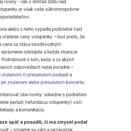
 roviny – ide o dohľad štátu nad
vstupenky je však vaše súkromnoprávne
usporiadateľovi.
oná alebo z neho vypadla podstatná časť
a vrátenie ceny vstupenky – buď preto, že
ná cena sa stáva bezdôvodným
 oprávnene odstúpite a každá strana je
. Podrobnosti o tom, kedy a za akých
siacich odpovediach našej poradne –
ri zrušenom či presunutom podujatí
a
 pri zrušenom alebo presunutom koncerte
.
ombinovať obe roviny: súbežne s podnetom
átenie peňazí (refundáciu vstupenky) voči
doklady a komunikáciu.
aze späť a posúdili, či má zmysel podať
tovať – ozveme sa vám a nezáväzne