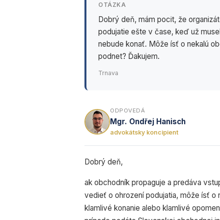
OTÁZKA
Dobrý deň, mám pocit, že organizát
podujatie ešte v čase, keď už muse
nebude konať. Môže ísť o nekalú o
podnet? Ďakujem.
Trnava
ODPOVEDÁ
Mgr. Ondřej Hanisch
advokátsky koncipient
Dobrý deň,
ak obchodník propaguje a predáva vstup
vedieť o ohrození podujatia, môže ísť o
klamlivé konanie alebo klamlivé opomen