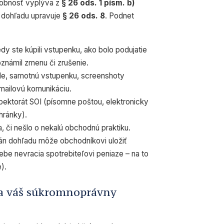
sobnosť vyplýva z
§ 26 ods. 1 písm. b)
h dohľadu upravuje
§ 26 ods. 8
. Podnet
edy ste kúpili vstupenku, ako bolo podujatie
známil zmenu či zrušenie.
ade, samotnú vstupenku, screenshoty
mailovú komunikáciu.
pektorát SOI (písomne poštou, elektronicky
hránky).
 či nešlo o nekalú obchodnú praktiku.
gán dohľadu môže obchodníkovi uložiť
be nevracia spotrebiteľovi peniaze – na to
).
a váš súkromnoprávny