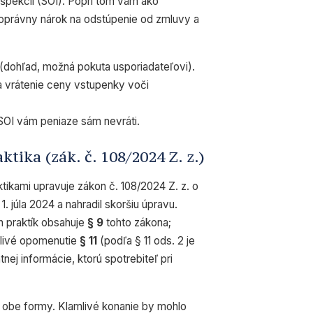
špekcii (SOI). Popri tom vám ako
noprávny nárok na odstúpenie od zmluvy a
(dohľad, možná pokuta usporiadateľovi).
a vrátenie ceny vstupenky voči
 SOI vám peniaze sám nevráti.
tika (zák. č. 108/2024 Z. z.)
tikami upravuje zákon č. 108/2024 Z. z. o
1. júla 2024 a nahradil skoršiu úpravu.
 praktík obsahuje
§ 9
tohto zákona;
livé opomenutie
§ 11
(podľa § 11 ods. 2 je
ej informácie, ktorú spotrebiteľ pri
y obe formy.
Klamlivé konanie
by mohlo