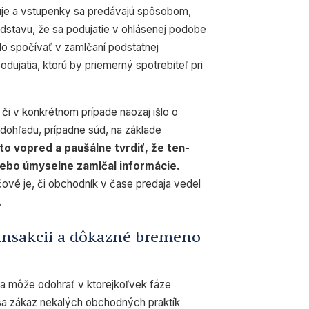
guje a vstupenky sa predávajú spôsobom,
edstavu, že sa podujatie v ohlásenej podobe
o spočívať v zamlčaní podstatnej
dujatia, ktorú by priemerný spotrebiteľ pri
 či v konkrétnom prípade naozaj išlo o
 dohľadu, prípadne súd, na základe
o vopred a paušálne tvrdiť, že ten-
alebo úmyselne zamlčal informácie.
čové je, či obchodník v čase predaja vedel
.
ransakcii a dôkazné bremeno
 sa môže odohrať v ktorejkoľvek fáze
a zákaz nekalých obchodných praktík