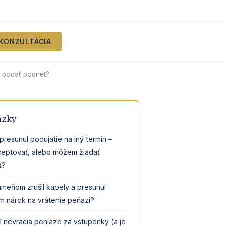
KONZULTÁCIA
m podať podnet?
ázky
presunul podujatie na iný termín –
ceptovať, alebo môžem žiadať
ť?
meňom zrušil kapely a presunul
ám nárok na vrátenie peňazí?
 nevracia peniaze za vstupenky (a je