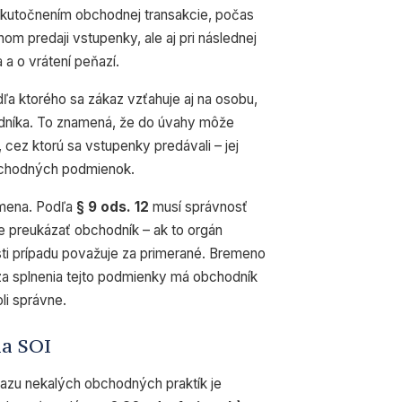
skutočnením obchodnej transakcie, počas
tnom predaji vstupenky, ale aj pri následnej
 a o vrátení peňazí.
dľa ktorého sa zákaz vzťahuje aj na osobu,
dníka. To znamená, že do úvahy môže
, cez ktorú sa vstupenky predávali – jej
obchodných podmienok.
emena. Podľa
§ 9 ods. 12
musí správnosť
e preukázať obchodník – ak to orgán
ti prípadu považuje za primerané. Bremeno
: za splnenia tejto podmienky má obchodník
li správne.
a SOI
azu nekalých obchodných praktík je