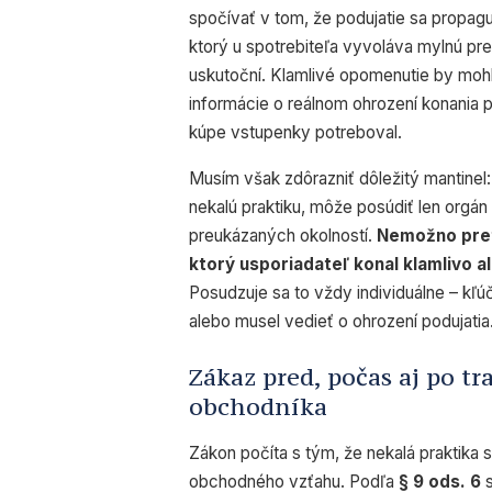
spočívať v tom, že podujatie sa propa
ktorý u spotrebiteľa vyvoláva mylnú pr
uskutoční.
Klamlivé opomenutie
by mohl
informácie o reálnom ohrození konania po
kúpe vstupenky potreboval.
Musím však zdôrazniť dôležitý mantinel:
nekalú praktiku, môže posúdiť len orgán
preukázaných okolností.
Nemožno pret
ktorý usporiadateľ konal klamlivo 
Posudzuje sa to vždy individuálne – kľú
alebo musel vedieť o ohrození podujatia
Zákaz pred, počas aj po t
obchodníka
Zákon počíta s tým, že nekalá praktika
obchodného vzťahu. Podľa
§ 9 ods. 6
s