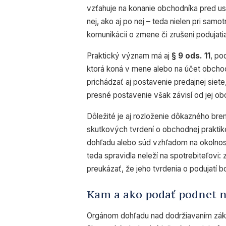
vzťahuje na konanie obchodníka pred u
nej, ako aj po nej – teda nielen pri samo
komunikácii o zmene či zrušení podujatia
Praktický význam má aj
§ 9 ods. 11
, po
ktorá koná v mene alebo na účet obcho
prichádzať aj postavenie predajnej siete
presné postavenie však závisí od jej 
Dôležité je aj rozloženie dôkazného br
skutkových tvrdení o obchodnej praktik
dohľadu alebo súd vzhľadom na okolnos
teda spravidla neleží na spotrebiteľovi
preukázať, že jeho tvrdenia o podujatí bo
Kam a ako podať podnet n
Orgánom dohľadu nad dodržiavaním zák