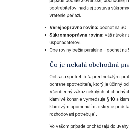
prípade podáte Slovenskej obchodnej in
spotrebiteľovi naďalej zostáva súkrom
vrátenie peňazí.
Verejnoprávna rovina:
podnet na SOI 
Súkromnoprávna rovina:
váš nárok n
usporiadateľovi.
Obe roviny bežia paralelne – podnet na
Čo je nekalá obchodná prak
Ochranu spotrebiteľa pred nekalými prak
ochrane spotrebiteľa, ktorý je účinný od 
Všeobecný zákaz nekalých obchodných
klamlivé konanie vymedzuje
§ 10
a klam
klamlivým opomenutím aj skrytie podstatn
rozhodovaní potrebuje).
Vo vašom prípade prichádzajú do úvah