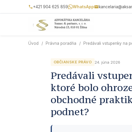
+421 904 625 859
WhatsApp
kancelaria@aksa
Úvod
/
Právna poradňa
/
Predávali vstupenky na p
24. júna 2026
OBČIANSKE PRÁVO
Predávali vstupe
ktoré bolo ohroz
obchodné prakti
podnet?