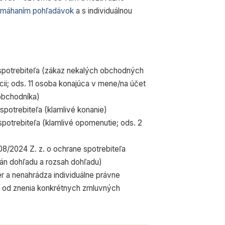
máhaním pohľadávok
a s individuálnou
 spotrebiteľa (zákaz nekalých obchodných
kcii; ods. 11 osoba konajúca v mene/na účet
obchodníka)
spotrebiteľa (klamlivé konanie)
 spotrebiteľa (klamlivé opomenutie; ods. 2
108/2024 Z. z. o ochrane spotrebiteľa
án dohľadu a rozsah dohľadu)
 a nenahrádza individuálne právne
í od znenia konkrétnych zmluvných