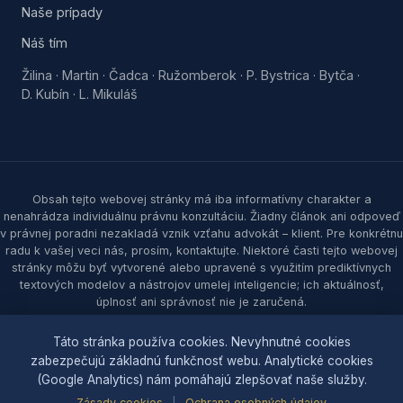
Naše prípady
Náš tím
Žilina
Martin
Čadca
Ružomberok
P. Bystrica
Bytča
·
·
·
·
·
·
D. Kubín
L. Mikuláš
·
Obsah tejto webovej stránky má iba informatívny charakter a
nenahrádza individuálnu právnu konzultáciu. Žiadny článok ani odpoveď
v právnej poradni nezakladá vznik vzťahu advokát – klient. Pre konkrétnu
radu k vašej veci nás, prosím, kontaktujte. Niektoré časti tejto webovej
stránky môžu byť vytvorené alebo upravené s využitím prediktívnych
textových modelov a nástrojov umelej inteligencie; ich aktuálnosť,
úplnosť ani správnosť nie je zaručená.
© 2026 Samec & partners, s. r. o. Všetky práva vyhradené.
Táto stránka používa cookies. Nevyhnutné cookies
zabezpečujú základnú funkčnosť webu. Analytické cookies
Ochrana osobných údajov
|
Zásady cookies
|
Nastavenia
(Google Analytics) nám pomáhajú zlepšovať naše služby.
cookies
|
Sitemap
Zásady cookies
|
Ochrana osobných údajov