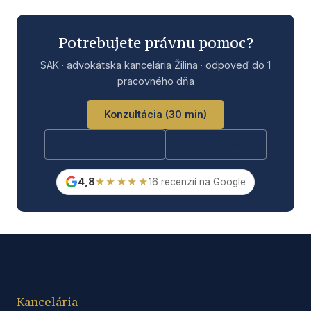
Potrebujete právnu pomoc?
SAK · advokátska kancelária Žilina · odpoveď do 1
pracovného dňa
Konzultácia (30 min)
Bezplatná otázka
Rýchla otázka
4,8
★★★★★
16 recenzií na Google
Kancelária