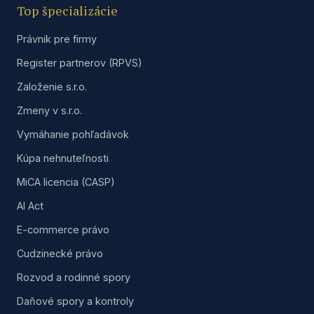
Top špecializácie
Právnik pre firmy
Register partnerov (RPVS)
Založenie s.r.o.
Zmeny v s.r.o.
Vymáhanie pohľadávok
Kúpa nehnuteľnosti
MiCA licencia (CASP)
AI Act
E-commerce právo
Cudzinecké právo
Rozvod a rodinné spory
Daňové spory a kontroly