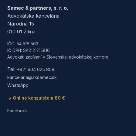
Samec & partners, s. r. o.
Advokátska kancelária
Národná 15
010 01 Žilina
IČO: 54 518 563
IČ DPH: SK2121715816
Advokáti zapísaní v Slovenskej advokátskej komore
Tel:
+421 904 625 859
kancelaria@aksamec.sk
WhatsApp
→ Online konzultácia 80 €
Facebook