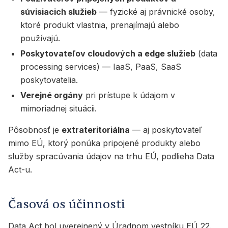
súvisiacich služieb
— fyzické aj právnické osoby,
ktoré produkt vlastnia, prenajímajú alebo
používajú.
Poskytovateľov cloudových a edge služieb
(data
processing services) — IaaS, PaaS, SaaS
poskytovatelia.
Verejné orgány
pri prístupe k údajom v
mimoriadnej situácii.
Pôsobnosť je
extrateritoriálna
— aj poskytovateľ
mimo EÚ, ktorý ponúka pripojené produkty alebo
služby spracúvania údajov na trhu EÚ, podlieha Data
Act-u.
Časová os účinnosti
Data Act bol uverejnený v Úradnom vestníku EÚ 22.