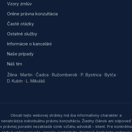
Vzory zmlúv
Online právna konzultácia
Časté otázky
Ostatné služby
Informácie o kancelárii
Naše prípady
Náš tím
Žilina
Martin
Čadca
Ružomberok
P. Bystrica
Bytča
·
·
·
·
·
·
D. Kubín
L. Mikuláš
·
Obsah tejto webovej stránky má iba informatívny charakter a
nenahrádza individuálnu právnu konzultáciu. Žiadny článok ani odpoveď
v právnej poradni nezakladá vznik vzťahu advokát – klient. Pre konkrétnu