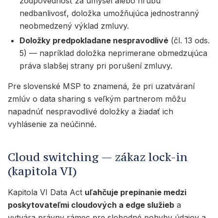
zodpovednosť za úmysel alebo hrubú
nedbanlivosť, doložka umožňujúca jednostranný
neobmedzený výklad zmluvy.
Doložky predpokladane nespravodlivé
(čl. 13 ods.
5) — napríklad doložka neprimerane obmedzujúca
práva slabšej strany pri porušení zmluvy.
Pre slovenské MSP to znamená, že pri uzatváraní
zmlúv o data sharing s veľkým partnerom môžu
napadnúť nespravodlivé doložky a žiadať ich
vyhlásenie za neúčinné.
Cloud switching — zákaz lock-in
(kapitola VI)
Kapitola VI Data Act
uľahčuje prepínanie medzi
poskytovateľmi cloudových a edge služieb
a
vytvára právny rámec pre slobodné pohyby údajov a