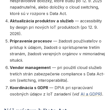
nespravodlivé doložky, ktoré budú po 12. 9. 2025
napadnuteľné, alebo doložky o cloud switching,
ktoré sú v rozpore s Data Act.
Aktualizácia produktov a služieb
— accessibility
by design pri nových IoT produktoch (po 12. 9.
2026).
Pripravenie procesov
— žiadosti používateľov o
prístup k údajom, žiadosti o sprístupnenie tretím
stranám, žiadosti verejných orgánov v mimoriadnej
situácii.
Vendor management
— pri použití cloud služieb
tretích strán zabezpečenie compliance s Data Act-
om (switching, interoperabilita).
Koordinácia s GDPR
— DPIA pri spracúvaní
osobných údajov z IoT zariadení (viď
AI a GDPR
).