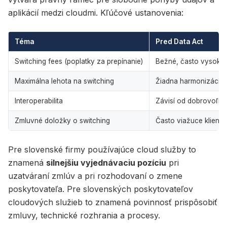
aplikácií medzi cloudmi. Kľúčové ustanovenia:
Téma
Pred Data Act
Switching fees (poplatky za prepínanie)
Bežné, často vysoké pr
Maximálna lehota na switching
Žiadna harmonizácia.
Interoperabilita
Závisí od dobrovoľný
Zmluvné doložky o switching
Často viažuce klient
Pre slovenské firmy používajúce cloud služby to
znamená
silnejšiu vyjednávaciu pozíciu
pri
uzatváraní zmlúv a pri rozhodovaní o zmene
poskytovateľa. Pre slovenských poskytovateľov
cloudových služieb to znamená povinnosť prispôsobiť
zmluvy, technické rozhrania a procesy.