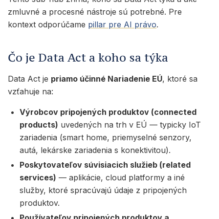
zmluvné a procesné nástroje sú potrebné. Pre
kontext odporúčame
pillar pre AI právo
.
Čo je Data Act a koho sa týka
Data Act je
priamo účinné Nariadenie EÚ
, ktoré sa
vzťahuje na:
Výrobcov pripojených produktov (connected
products)
uvedených na trh v EÚ — typicky IoT
zariadenia (smart home, priemyselné senzory,
autá, lekárske zariadenia s konektivitou).
Poskytovateľov súvisiacich služieb (related
services)
— aplikácie, cloud platformy a iné
služby, ktoré spracúvajú údaje z pripojených
produktov.
Používateľov pripojených produktov a