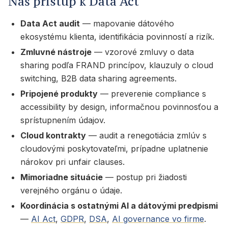
Náš prístup k Data Act
Data Act audit
— mapovanie dátového
ekosystému klienta, identifikácia povinností a rizík.
Zmluvné nástroje
— vzorové zmluvy o data
sharing podľa FRAND princípov, klauzuly o cloud
switching, B2B data sharing agreements.
Pripojené produkty
— preverenie compliance s
accessibility by design, informačnou povinnosťou a
sprístupnením údajov.
Cloud kontrakty
— audit a renegotiácia zmlúv s
cloudovými poskytovateľmi, prípadne uplatnenie
nárokov pri unfair clauses.
Mimoriadne situácie
— postup pri žiadosti
verejného orgánu o údaje.
Koordinácia s ostatnými AI a dátovými predpismi
—
AI Act
,
GDPR
,
DSA
,
AI governance vo firme
.