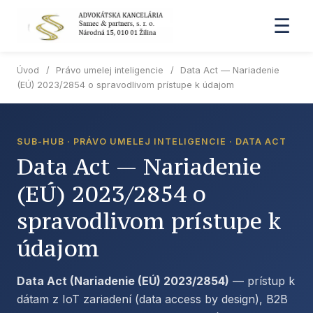
☰
Úvod
/
Právo umelej inteligencie
/
Data Act — Nariadenie
(EÚ) 2023/2854 o spravodlivom prístupe k údajom
SUB-HUB · PRÁVO UMELEJ INTELIGENCIE · DATA ACT
Data Act — Nariadenie
(EÚ) 2023/2854 o
spravodlivom prístupe k
údajom
Data Act (Nariadenie (EÚ) 2023/2854)
— prístup k
dátam z IoT zariadení (data access by design), B2B