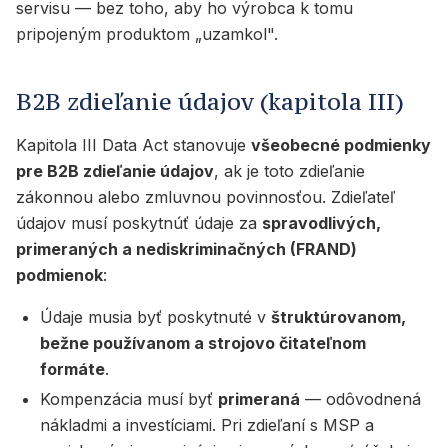
servisu — bez toho, aby ho výrobca k tomu
pripojeným produktom „uzamkol".
B2B zdieľanie údajov (kapitola III)
Kapitola III Data Act stanovuje
všeobecné podmienky
pre B2B zdieľanie údajov
, ak je toto zdieľanie
zákonnou alebo zmluvnou povinnosťou. Zdieľateľ
údajov musí poskytnúť údaje za
spravodlivých,
primeraných a nediskriminačných (FRAND)
podmienok
:
Údaje musia byť poskytnuté v
štruktúrovanom,
bežne používanom a strojovo čitateľnom
formáte
.
Kompenzácia musí byť
primeraná
— odôvodnená
nákladmi a investíciami. Pri zdieľaní s MSP a