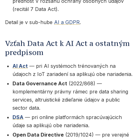
prednosť v rozsahu ochrany osobných údajov
(recitál 7 Data Act).
Detail je v sub-hube
AI a GDPR
.
Vzťah Data Act k AI Act a ostatným
predpisom
AI Act
— pri AI systémoch trénovaných na
údajoch z IoT zariadení sa aplikujú obe nariadenia.
Data Governance Act
(2022/868) —
komplementárny právny rámec pre data sharing
services, altruistické zdieľanie údajov a public
sector data.
DSA
— pri online platformách spracúvajúcich
údaje sa aplikujú obe nariadenia.
Open Data Directive
(2019/1024) — pre verejné