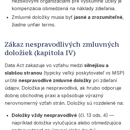
neziskovými organizáciami pre výskumné účely je
kompenzácia obmedzená na náklady zdieľania.
Zmluvné doložky musia byť
jasné a zrozumiteľné
,
žiadne unfair terms.
Zákaz nespravodlivých zmluvných
doložiek (kapitola IV)
Data Act zakazuje vo vzťahu medzi
silnejšou a
slabšou stranou
(typicky veľký poskytovateľ vs MSP)
určité
nespravodlivé zmluvné doložky
pri zdieľaní
údajov. Doložka je nespravodlivá, ak hrubo odporuje
dobrej obchodnej praxi a spôsobuje výrazný
nerovnomerný vzťah strán. Doložky sú rozdelené na:
Doložky vždy nespravodlivé
(čl. 13 ods. 4) —
napríklad doložka vylučujúca alebo obmedzujúca