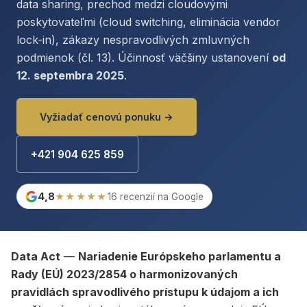
data sharing, prechod medzi cloudovými
poskytovateľmi (cloud switching, eliminácia vendor
lock-in), zákazy nespravodlivých zmluvných
podmienok (čl. 13). Účinnosť väčšiny ustanovení
od
12. septembra 2025
.
Vyžiadať cenovú ponuku →
+421 904 625 859
4,8
★★★★★
16 recenzií na Google
Data Act
—
Nariadenie Európskeho parlamentu a
Rady (EÚ) 2023/2854 o harmonizovaných
pravidlách spravodlivého prístupu k údajom a ich