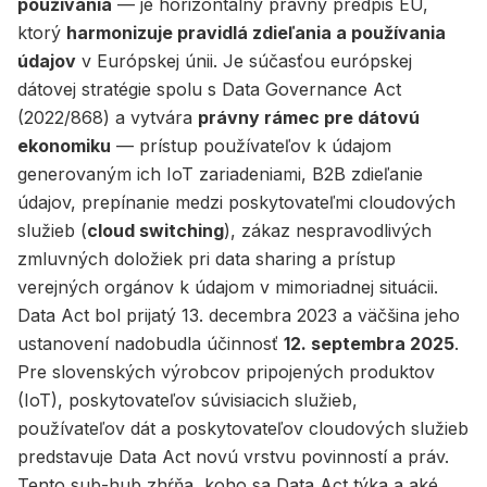
používania
— je horizontálny právny predpis EÚ,
ktorý
harmonizuje pravidlá zdieľania a používania
údajov
v Európskej únii. Je súčasťou európskej
dátovej stratégie spolu s Data Governance Act
(2022/868) a vytvára
právny rámec pre dátovú
ekonomiku
— prístup používateľov k údajom
generovaným ich IoT zariadeniami, B2B zdieľanie
údajov, prepínanie medzi poskytovateľmi cloudových
služieb (
cloud switching
), zákaz nespravodlivých
zmluvných doložiek pri data sharing a prístup
verejných orgánov k údajom v mimoriadnej situácii.
Data Act bol prijatý 13. decembra 2023 a väčšina jeho
ustanovení nadobudla účinnosť
12. septembra 2025
.
Pre slovenských výrobcov pripojených produktov
(IoT), poskytovateľov súvisiacich služieb,
používateľov dát a poskytovateľov cloudových služieb
predstavuje Data Act novú vrstvu povinností a práv.
Tento sub-hub zhŕňa, koho sa Data Act týka a aké