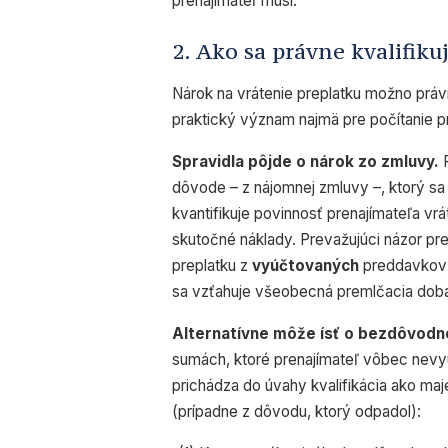
prenajímateľ musí.
2. Ako sa právne kvalifik
Nárok na vrátenie preplatku možno právn
praktický význam najmä pre počítanie p
Spravidla pôjde o nárok zo zmluvy.
P
dôvode – z nájomnej zmluvy –, ktorý sa
kvantifikuje povinnosť prenajímateľa vrá
skutočné náklady. Prevažujúci názor pre
preplatku z
vyúčtovaných
preddavkov 
sa vzťahuje všeobecná premlčacia dob
Alternatívne môže ísť o bezdôvodn
sumách, ktoré prenajímateľ vôbec nevyú
prichádza do úvahy kvalifikácia ako m
(prípadne z dôvodu, ktorý odpadol):