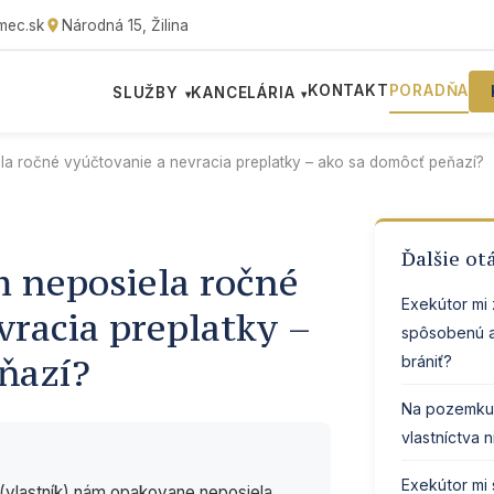
mec.sk
Národná 15, Žilina
KONTAKT
PORADŇA
SLUŽBY
KANCELÁRIA
▾
▾
la ročné vyúčtovanie a nevracia preplatky – ako sa domôcť peňazí?
Ďalšie ot
 neposiela ročné
Exekútor mi
vracia preplatky –
spôsobenú a
ňazí?
brániť?
Na pozemku m
vlastníctva 
Exekútor mi 
(vlastník) nám opakovane neposiela