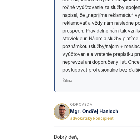
ročné vyúčtovanie za služby spojen
napísal, že „neprijíma reklamáciu“ v
reklamovať a vždy nám následne po
prospech. Pravidelne nám tak vznika
stoviek eur. Nájom a služby platím
poznámkou (služby/nájom + mesiac a
vyúčtovanie a vrátenie preplatku pren
neprevzal ani doporučený list. Chce
postupovať profesionálne bez ďalš
Žilina
ODPOVEDÁ
Mgr. Ondřej Hanisch
advokátsky koncipient
Dobrý deň,