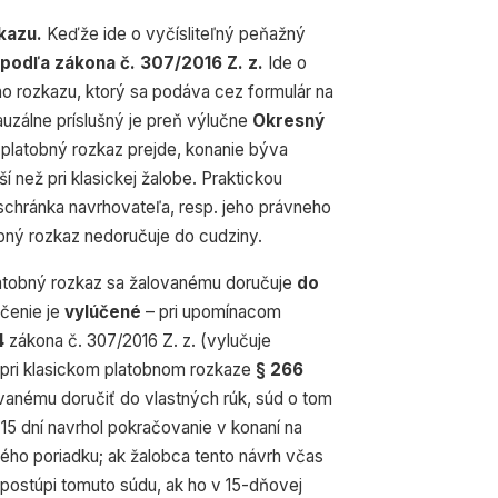
kazu.
Keďže ide o vyčísliteľný peňažný
podľa zákona č. 307/2016 Z. z.
Ide o
ho rozkazu, ktorý sa podáva cez formulár na
kauzálne príslušný je preň výlučne
Okresný
platobný rozkaz prejde, konanie býva
í než pri klasickej žalobe. Praktickou
schránka navrhovateľa, resp. jeho právneho
obný rozkaz nedoručuje do cudziny.
tobný rozkaz sa žalovanému doručuje
do
učenie je
vylúčené
– pri upomínacom
4
zákona č. 307/2016 Z. z. (vylučuje
), pri klasickom platobnom rozkaze
§ 266
vanému doručiť do vlastných rúk, súd o tom
5 dní navrhol pokračovanie v konaní na
ého poriadku; ak žalobca tento návrh včas
 postúpi tomuto súdu, ak ho v 15-dňovej