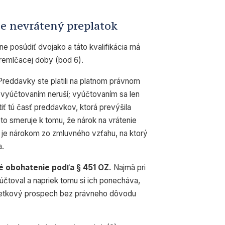
uje nevrátený preplatok
e posúdiť dvojako a táto kvalifikácia má
remlčacej doby (bod 6).
reddavky ste platili na platnom právnom
 vyúčtovaním neruší; vyúčtovaním sa len
tiť tú časť preddavkov, ktorá prevýšila
to smeruje k tomu, že nárok na vrátenie
je nárokom zo zmluvného vzťahu, na ktorý
a.
é obohatenie podľa § 451 OZ.
Najmä pri
čtoval a napriek tomu si ich ponecháva,
ajetkový prospech bez právneho dôvodu