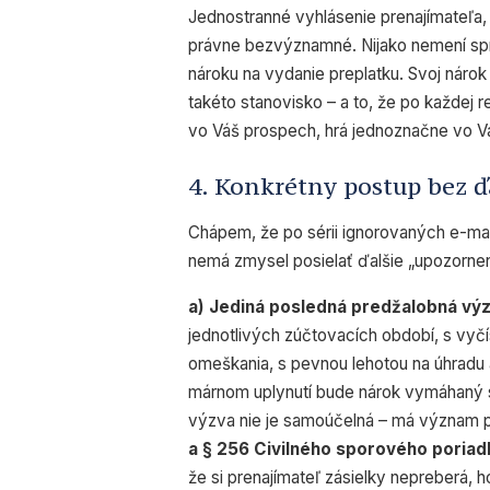
Jednostranné vyhlásenie prenajímateľa, 
právne bezvýznamné. Nijako nemení spr
nároku na vydanie preplatku. Svoj nárok
takéto stanovisko – a to, že po každej 
vo Váš prospech, hrá jednoznačne vo V
4. Konkrétny postup bez 
Chápem, že po sérii ignorovaných e-ma
nemá zmysel posielať ďalšie „upozornen
a) Jediná posledná predžalobná výz
jednotlivých zúčtovacích období, s vyč
omeškania, s pevnou lehotou na úhradu 
márnom uplynutí bude nárok vymáhaný sú
výzva nie je samoúčelná – má význam pr
a § 256 Civilného sporového poriad
že si prenajímateľ zásielky nepreberá,