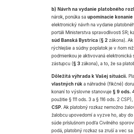
b) Návrh na vydanie platobného roz
nárok, ponúka sa
upomínacie konanie 
elektronický návrh na vydanie platobné
portáli Ministerstva spravodlivosti SR; 
súd Banská Bystrica
(
§ 2
zákona). Ak 
rýchlejšie a súdny poplatok je v ňom nižš
podmienkou je aktivovaná elektronická 
zástupcu (
§ 3
zákona), a to, že sa plat
Dôležitá výhrada k Vašej situácii.
Pla
vlastných rúk
a náhradné (fikčné) dor
konaní to výslovne stanovuje
§ 9 ods. 
použitie § 111 ods. 3 a § 116 ods. 2 CSP
CSP
. Ak platobný rozkaz nemožno žalo
žalobcu upovedomí a vyzve ho, aby do 1
súde príslušnom podľa Civilného sporov
podá, platobný rozkaz sa zruší a vec sa