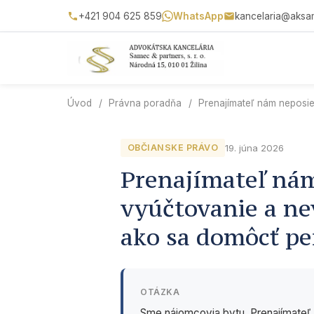
+421 904 625 859
WhatsApp
kancelaria@aksa
Úvod
/
Právna poradňa
/
Prenajímateľ nám neposie
19. júna 2026
OBČIANSKE PRÁVO
Prenajímateľ nám
vyúčtovanie a ne
ako sa domôcť pe
OTÁZKA
Sme nájomcovia bytu. Prenajímateľ 