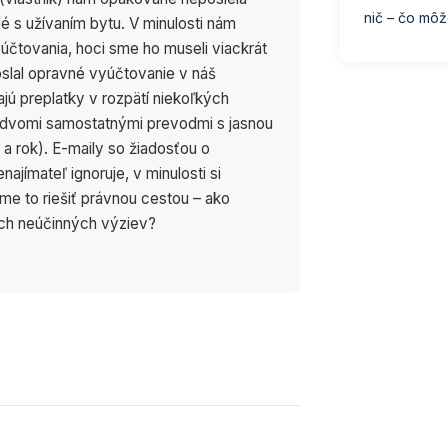
nič – čo môž
é s užívaním bytu. V minulosti nám
yúčtovania, hoci sme ho museli viackrát
slal opravné vyúčtovanie v náš
jú preplatky v rozpätí niekoľkých
e dvomi samostatnými prevodmi s jasnou
 rok). E-maily so žiadosťou o
ajímateľ ignoruje, v minulosti si
me to riešiť právnou cestou – ako
ích neúčinných výziev?