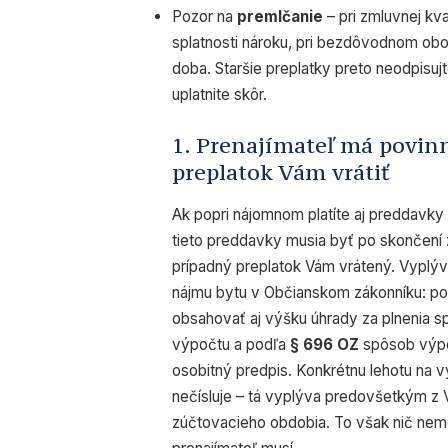
Pozor na
premlčanie
– pri zmluvnej kv
splatnosti nároku, pri bezdôvodnom ob
doba. Staršie preplatky preto neodpisuj
uplatnite skôr.
1. Prenajímateľ má povinn
preplatok Vám vrátiť
Ak popri nájomnom platíte aj preddavky 
tieto preddavky musia byť po skončení
prípadný preplatok Vám vrátený. Vyplýv
nájmu bytu v Občianskom zákonníku: p
obsahovať aj výšku úhrady za plnenia s
výpočtu a podľa
§ 696 OZ
spôsob výpoč
osobitný predpis. Konkrétnu lehotu na
nečísluje – tá vyplýva predovšetkým z 
zúčtovacieho obdobia. To však nič neme