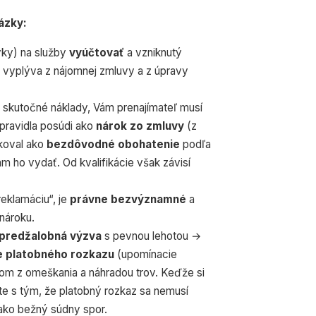
ázky:
vky) na služby
vyúčtovať
a vzniknutý
 vyplýva z nájomnej zmluvy a z úpravy
e skutočné náklady, Vám prenajímateľ musí
spravidla posúdi ako
nárok zo zmluvy
(z
ikoval ako
bezdôvodné obohatenie
podľa
m ho vydať. Od kvalifikácie však závisí
reklamáciu“, je
právne bezvýznamné
a
nároku.
predžalobná výzva
s pevnou lehotou →
e platobného rozkazu
(upomínacie
om z omeškania a náhradou trov. Keďže si
jte s tým, že platobný rozkaz sa nemusí
ako bežný súdny spor.