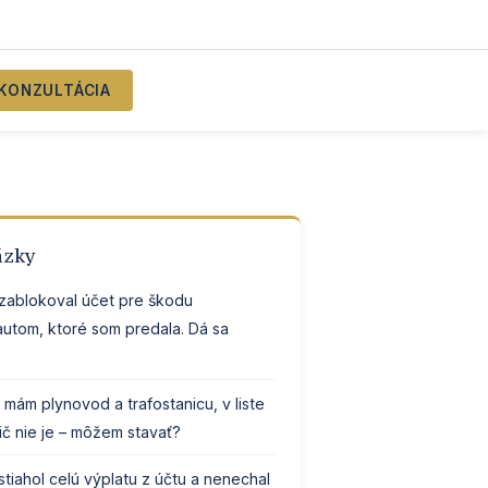
KONZULTÁCIA
ázky
 zablokoval účet pre škodu
utom, ktoré som predala. Dá sa
ám plynovod a trafostanicu, v liste
nič nie je – môžem stavať?
stiahol celú výplatu z účtu a nenechal