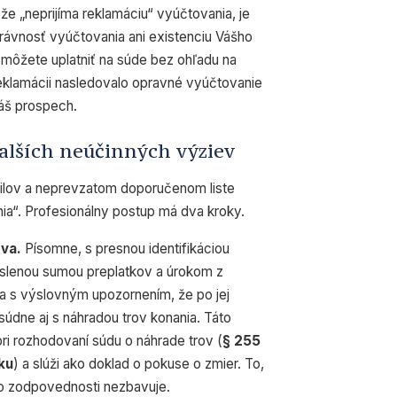
že „neprijíma reklamáciu“ vyúčtovania, je
ávnosť vyúčtovania ani existenciu Vášho
 môžete uplatniť na súde bez ohľadu na
reklamácii nasledovalo opravné vyúčtovanie
áš prospech.
ďalších neúčinných výziev
ilov a neprevzatom doporučenom liste
ia“. Profesionálny postup má dva kroky.
va.
Písomne, s presnou identifikáciou
íslenou sumou preplatkov a úrokom z
a s výslovným upozornením, že po jej
dne aj s náhradou trov konania. Táto
i rozhodovaní súdu o náhrade trov (
§ 255
ku
) a slúži ako doklad o pokuse o zmier. To,
 ho zodpovednosti nezbavuje.