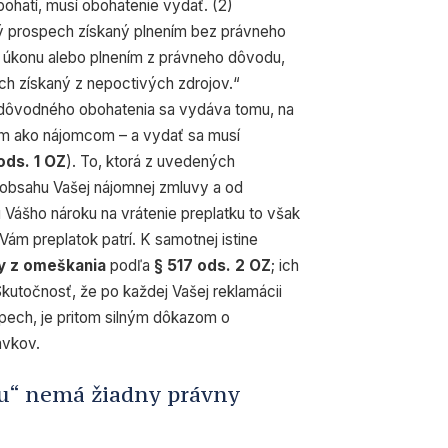
ohatí, musí obohatenie vydať. (2)
 prospech získaný plnením bez právneho
 úkonu alebo plnením z právneho dôvodu,
ch získaný z nepoctivých zdrojov.“
ezdôvodného obohatenia sa vydáva tomu, na
ám ako nájomcom – a vydať sa musí
ods. 1 OZ
). To, ktorá z uvedených
od obsahu Vašej nájomnej zmluvy a od
 Vášho nároku na vrátenie preplatku to však
Vám preplatok patrí. K samotnej istine
y z omeškania
podľa
§ 517 ods. 2 OZ
; ich
kutočnosť, že po každej Vašej reklamácii
pech, je pritom silným dôkazom o
avkov.
u“ nemá žiadny právny