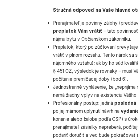
Stručná odpoveď na Vaše hlavné ot
Prenajímateľ je povinný zálohy (predda
preplatok Vám vrátiť
– táto povinnosť
nájmu bytu v Občianskom zákonníku.
Preplatok, ktorý po zúčtovaní prevyšuj
vrátiť v plnom rozsahu. Tento nárok sa 
nájomného vzťahu); ak by ho súd kvalif
§ 451 OZ, výsledok je rovnaký – musí Vá
počítanie premlčacej doby (bod 6).
Jednostranné vyhlásenie, že „neprijíma 
nemá žiadny vplyv na existenciu Vášho 
Profesionálny postup: jediná
posledná 
po jej márnom uplynutí návrh na
vydani
konanie alebo žaloba podľa CSP) s úrok
prenajímateľ zásielky nepreberá, počíta
podariť doručiť a vec bude pokračovať 