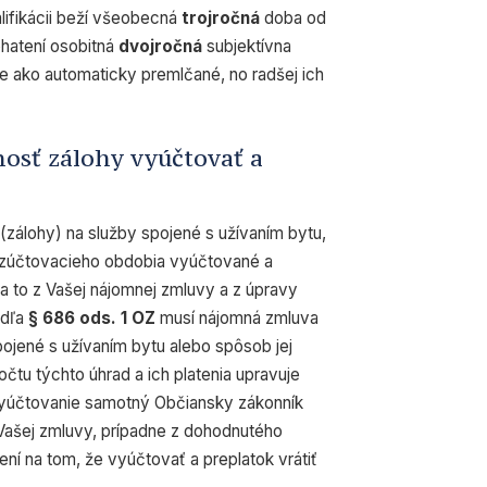
alifikácii beží všeobecná
trojročná
doba od
ohatení osobitná
dvojročná
subjektívna
te ako automaticky premlčané, no radšej ich
osť zálohy vyúčtovať a
(zálohy) na služby spojené s užívaním bytu,
 zúčtovacieho obdobia vyúčtované a
a to z Vašej nájomnej zmluvy a z úpravy
odľa
§ 686 ods. 1 OZ
musí nájomná zmluva
pojené s užívaním bytu alebo spôsob jej
tu týchto úhrad a ich platenia upravuje
 vyúčtovanie samotný Občiansky zákonník
Vašej zmluvy, prípadne z dohodnutého
ní na tom, že vyúčtovať a preplatok vrátiť