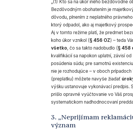
„(1) Kto sa na úkor iného bezdôvodne ob
Bezdôvodným obohatením je majetkový
dôvodu, plnením z neplatného právneho
ktorý odpadol, ako aj majetkový prospe
Aj v tomto režime platí, že predmet b
koho úkor vznikol (
§ 456 OZ
) – teda V
všetko
, čo sa takto nadobudlo (
§ 458 
kvalifikácií sa napokon uplatní, závisí 
posúdenia súdu; pre samotnú existenciu
nie je rozhodujúce – v oboch prípadoch 
(preplatku) môžete navyše žiadať
úrok
výšku ustanovuje vykonávací predpis. S
prišlo opravné vyúčtovanie vo Váš pros
systematickom nadhodnocovaní predd
3. „Neprijímam reklamáci
význam